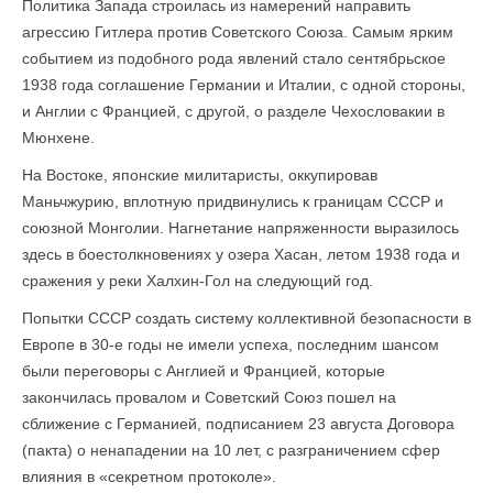
Политика Запада строилась из намерений направить
агрессию Гитлера против Советского Союза. Самым ярким
событием из подобного рода явлений стало сентябрьское
1938 года соглашение Германии и Италии, с одной стороны,
и Англии с Францией, с другой, о разделе Чехословакии в
Мюнхене.
На Востоке, японские милитаристы, оккупировав
Маньчжурию, вплотную придвинулись к границам СССР и
союзной Монголии. Нагнетание напряженности выразилось
здесь в боестолкновениях у озера Хасан, летом 1938 года и
сражения у реки Халхин-Гол на следующий год.
Попытки СССР создать систему коллективной безопасности в
Европе в 30-е годы не имели успеха, последним шансом
были переговоры с Англией и Францией, которые
закончилась провалом и Советский Союз пошел на
сближение с Германией, подписанием 23 августа Договора
(пакта) о ненападении на 10 лет, с разграничением сфер
влияния в «секретном протоколе».