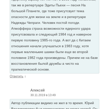
так же в репертуаре Эдиты Пьехи — песня На
большой Планете, где тоже присутсвует тема
опасности для жизни на земле и в репертуаре
Надежды Чепраги. Человек постой погоди.
Атмоффера страха возможности ядерного удара
присутсвовала и следующий 1984 год и наверное
первую половину 1985-го года. А вот да с Китаем
отношения начали улучшаться в 1983 году, хотя
первые малленькие шажки были еще во второй
половине 1982 года произведены. Причем не на базе
восстановления былой дружбы а чисто на
прагматической основе.
↓
Ответить
Алексей
30.11.2019 в 13:49
Автор публикации видимо не жил в то время. Юрий
Владимирович был коммунистом до мозга костей. Он