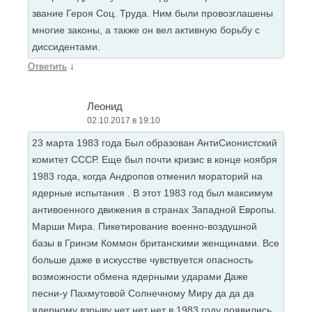
звание Героя Соц. Труда. Ним были провозглашены
многие законы, а также он вел активную борьбу с
диссидентами.
↓
Ответить
Леонид
02.10.2017 в 19:10
23 марта 1983 года Был образован АнтиСионистский
комитет СССР. Еще был почти кризис в конце ноября
1983 года, когда Андропов отменил мораторий на
ядерные испытания . В этот 1983 год был максимум
антивоенного движения в странах Западной Европы.
Марши Мира. Пикетирование военно-воздушной
базы в Гринэм Коммон британскими женщинами. Все
больше даже в искусстве чувствуется опасность
возможности обмена ядерными ударами Даже
песни-у Пахмутовой Солнечному Миру да да да
ядерному взрыву нет нет нет в 1983 году появились,