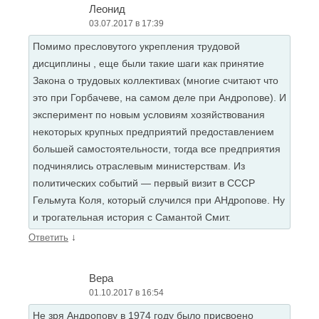
Леонид
03.07.2017 в 17:39
Помимо пресловутого укрепления трудовой
дисциплины , еще были такие шаги как принятие
Закона о трудовых коллективах (многие считают что
это при Горбачеве, на самом деле при Андропове). И
эксперимент по новым условиям хозяйствования
некоторых крупных предприятий предоставлением
большей самостоятельности, тогда все предприятия
подчинялись отраслевым министерствам. Из
политических событий — первый визит в СССР
Гельмута Коля, который случился при АНдропове. Ну
и трогательная история с Самантой Смит.
↓
Ответить
Вера
01.10.2017 в 16:54
Не зря Андропову в 1974 году было присвоено