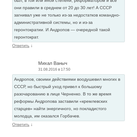
был, в той или иной степени, реформатором и все
они правили в среднем от 20 до 30 лет! А СССР
загнивал уже не только из-за недостатков командно-
административной системы, но и из-за
геронтократии. И Андропов — очередной такой
геронтократ.
↓
Ответить
Михал Ваныч
31.08.2016 в 17:50
Андропов, своими действиями воодушевил многих в
СССР, но быстрый уход привел к большому
разочарованию в лице Черненко. В то же время
реформы Андропова заставили «кремлевских
старцев» найти энергичного, но покладистого
молодца, им оказался Горбачев.
↓
Ответить