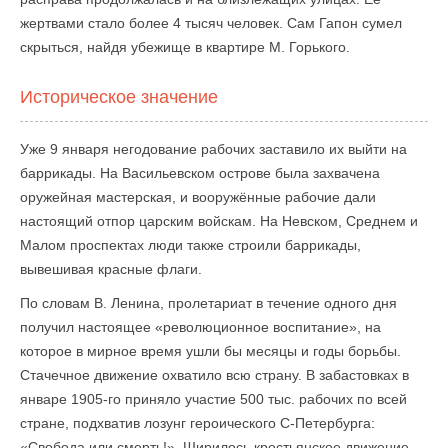
жертвами стало более 4 тысяч человек. Сам Гапон сумел
скрыться, найдя убежище в квартире М. Горького.
Историческое значение
Уже 9 января негодование рабочих заставило их выйти на
баррикады. На Васильевском острове была захвачена
оружейная мастерская, и вооружённые рабочие дали
настоящий отпор царским войскам. На Невском, Среднем и
Малом проспектах люди также строили баррикады,
вывешивая красные флаги.
По словам В. Ленина, пролетариат в течение одного дня
получил настоящее «революционное воспитание», на
которое в мирное время ушли бы месяцы и годы борьбы.
Стачечное движение охватило всю страну. В забастовках в
январе 1905-го приняло участие 500 тыс. рабочих по всей
стране, подхватив лозунг героического С-Петербурга:
«Свобода или смерть!». Ширилось крестьянское движение,