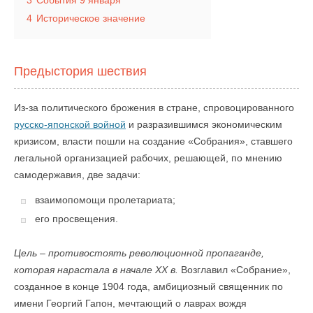
3
События 9 января
4
Историческое значение
Предыстория шествия
Из-за политического брожения в стране, спровоцированного
русско-японской войной
и разразившимся экономическим
кризисом, власти пошли на создание «Собрания», ставшего
легальной организацией рабочих, решающей, по мнению
самодержавия, две задачи:
взаимопомощи пролетариата;
его просвещения.
Цель – противостоять революционной пропаганде,
которая нарастала в начале XX в.
Возглавил «Собрание»,
созданное в конце 1904 года, амбициозный священник по
имени Георгий Гапон, мечтающий о лаврах вождя