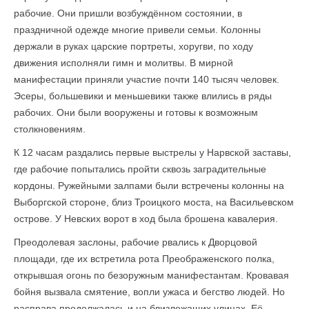
рабочие. Они пришли возбуждённом состоянии, в
праздничной одежде многие привели семьи. Колонны
держали в руках царские портреты, хоругви, по ходу
движения исполняли гимн и молитвы. В мирной
манифестации приняли участие почти 140 тысяч человек.
Эсеры, большевики и меньшевики также влились в ряды
рабочих. Они были вооружены и готовы к возможным
столкновениям.
К 12 часам раздались первые выстрелы у Нарвской заставы,
где рабочие попытались пройти сквозь заградительные
кордоны. Ружейными залпами были встречены колонны на
Выборгской стороне, близ Троицкого моста, на Васильевском
острове. У Невских ворот в ход была брошена кавалерия.
Преодолевая заслоны, рабочие рвались к Дворцовой
площади, где их встретила рота Преображенского полка,
открывшая огонь по безоружным манифестантам. Кровавая
бойня вызвала смятение, вопли ужаса и бегство людей. Но
расправа продолжалась и на близлежащих улицах. Её