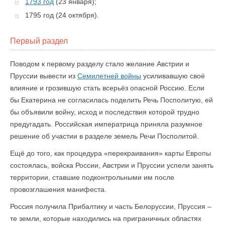
1793 год
(23 января);
1795 год (24 октября).
Первый раздел
Поводом к первому разделу стало желание Австрии и
Пруссии вывести из
Семилетней войны
усиливавшую своё
влияние и грозившую стать всерьёз опасной Россию. Если
бы Екатерина не согласилась поделить Речь Посполитую, ей
бы объявили войну, исход и последствия которой трудно
предугадать. Российская императрица приняла разумное
решение об участии в разделе земель Речи Посполитой.
Ещё до того, как процедура «перекраивания» карты Европы
состоялась, войска России, Австрии и Пруссии успели занять
территории, ставшие подконтрольными им после
провозглашения манифеста.
Россия получила Прибалтику и часть Белоруссии, Пруссия –
те земли, которые находились на приграничных областях