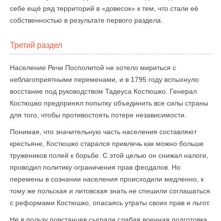
себе ещё ряд территорий в «довесок» к тем, что стали её
собственностью в результате первого раздела.
Третий раздел
Население Речи Посполитой не хотело мириться с
неблагоприятными переменами, и в 1795 году вспыхнуло
восстание под руководством Тадеуса Костюшко. Генерал
Костюшко предпринял попытку объединить все силы страны
для того, чтобы противостоять потере независимости.
Понимая, что значительную часть населения составляют
крестьяне, Костюшко старался привлечь как можно больше
тружеников полей к борьбе. С этой целью он снижал налоги,
проводил политику ограничения прав феодалов. Но
перемены в сознании населения происходили медленно, к
тому же польская и литовская знать не спешили соглашаться
с реформами Костюшко, опасаясь утраты своих прав и льгот.
Не в пользу повстанцев сыграли слабая военная подготовка