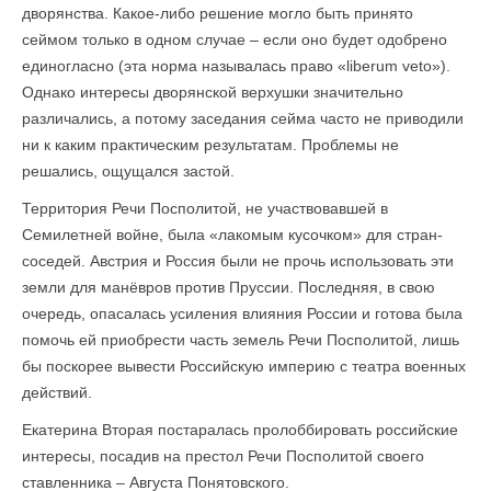
дворянства. Какое-либо решение могло быть принято
сеймом только в одном случае – если оно будет одобрено
единогласно (эта норма называлась право «liberum veto»).
Однако интересы дворянской верхушки значительно
различались, а потому заседания сейма часто не приводили
ни к каким практическим результатам. Проблемы не
решались, ощущался застой.
Территория Речи Посполитой, не участвовавшей в
Семилетней войне, была «лакомым кусочком» для стран-
соседей. Австрия и Россия были не прочь использовать эти
земли для манёвров против Пруссии. Последняя, в свою
очередь, опасалась усиления влияния России и готова была
помочь ей приобрести часть земель Речи Посполитой, лишь
бы поскорее вывести Российскую империю с театра военных
действий.
Екатерина Вторая постаралась пролоббировать российские
интересы, посадив на престол Речи Посполитой своего
ставленника – Августа Понятовского.