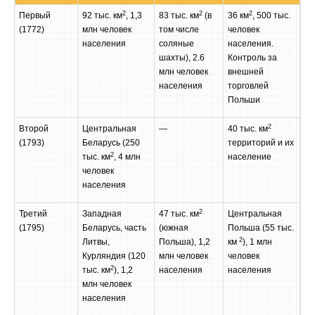
2
2
2
Первый
92 тыс. км
, 1,3
83 тыс. км
(в
36 км
, 500 тыс.
(1772)
млн человек
том числе
человек
населения
соляные
населения.
шахты), 2.6
Контроль за
млн человек
внешней
населения
торговлей
Польши
2
Второй
Центральная
—
40 тыс. км
(1793)
Беларусь (250
территорий и их
2
тыс. км
, 4 млн
население
человек
населения
2
Третий
Западная
47 тыс. км
Центральная
(1795)
Беларусь, часть
(южная
Польша (55 тыс.
2
Литвы,
Польша), 1,2
км
), 1 млн
Курляндия (120
млн человек
человек
2
тыс. км
), 1,2
населения
населения
млн человек
населения