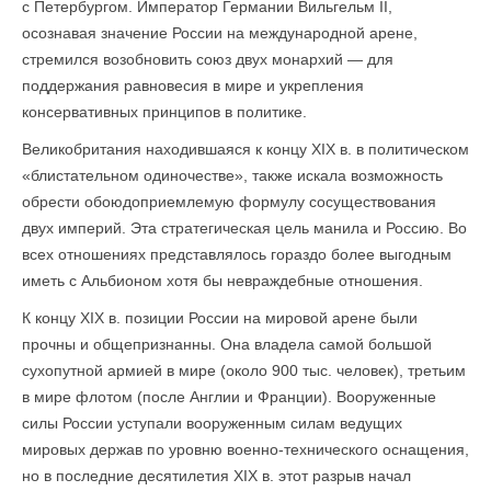
с Петербургом. Император Германии Вильгельм II,
осознавая значение России на международной арене,
стремился возобновить союз двух монархий — для
поддержания равновесия в мире и укрепления
консервативных принципов в политике.
Великобритания находившаяся к концу XIX в. в политическом
«блистательном одиночестве», также искала возможность
обрести обоюдоприемлемую формулу сосуществования
двух империй. Эта стратегическая цель манила и Россию. Во
всех отношениях представлялось гораздо более выгодным
иметь с Альбионом хотя бы невраждебные отношения.
К концу XIX в. позиции России на мировой арене были
прочны и общепризнанны. Она владела самой большой
сухопутной армией в мире (около 900 тыс. человек), третьим
в мире флотом (после Англии и Франции). Вооруженные
силы России уступали вооруженным силам ведущих
мировых держав по уровню военно-технического оснащения,
но в последние десятилетия XIX в. этот разрыв начал