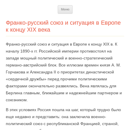
Перейти
Меню
к
содержимому
Франко-русский союз и ситуация в Европе
к концу XIX века
Франко-русский союз и ситуация в Европе к концу XIX в. К
началу 1890-х гг. Российской империи противостоял на
западе мощный политический и военно-стратегический
германо-австрийский блок. Все иллюзии времен князя А. М.
Горчакова и Александра II о приоритетах династической
«сердечной дружбы» перед прочими политическими
факторами окончательно развеялись. Вена являлась для
Берлина главным, ближайшим и надежнейшим партнером и
союзником.
В этих условиях Россия пошла на шаг, который трудно было
еще недавно и представить: она заключила военно-
политический союз с республиканской Францией, страной,