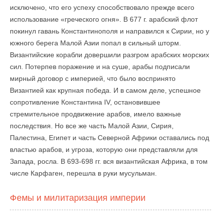
исключено, что его успеху способствовало прежде всего
использование «греческого огня». В 677 г. арабский флот
покинул гавань Константинополя и направился к Сирии, но у
южного берега Малой Азии попал в сильный шторм.
Византийские корабли довершили разгром арабских морских
сил. Потерпев поражение и на суше, арабы подписали
мирный договор с империей, что было воспринято
Византией как крупная победа. И в самом деле, успешное
сопротивление Константина IV, остановившее
стремительное продвижение арабов, имело важные
последствия. Но все же часть Малой Азии, Сирия,
Палестина, Египет и часть Северной Африки оставались под
властью арабов, и угроза, которую они представляли для
Запада, росла. В 693-698 гг. вся византийская Африка, в том
числе Карфаген, перешла в руки мусульман.
Фемы и милитаризация империи