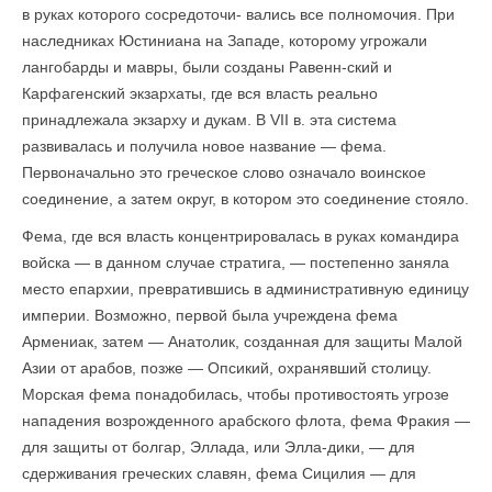
в руках которого сосредоточи- вались все полномочия. При
наследниках Юстиниана на Западе, которому угрожали
лангобарды и мавры, были созданы Равенн-ский и
Карфагенский экзархаты, где вся власть реально
принадлежала экзарху и дукам. В VII в. эта система
развивалась и получила новое название — фема.
Первоначально это греческое слово означало воинское
соединение, а затем округ, в котором это соединение стояло.
Фема, где вся власть концентрировалась в руках командира
войска — в данном случае стратига, — постепенно заняла
место епархии, превратившись в административную единицу
империи. Возможно, первой была учреждена фема
Армениак, затем — Анатолик, созданная для защиты Малой
Азии от арабов, позже — Опсикий, охранявший столицу.
Морская фема понадобилась, чтобы противостоять угрозе
нападения возрожденного арабского флота, фема Фракия —
для защиты от болгар, Эллада, или Элла-дики, — для
сдерживания греческих славян, фема Сицилия — для