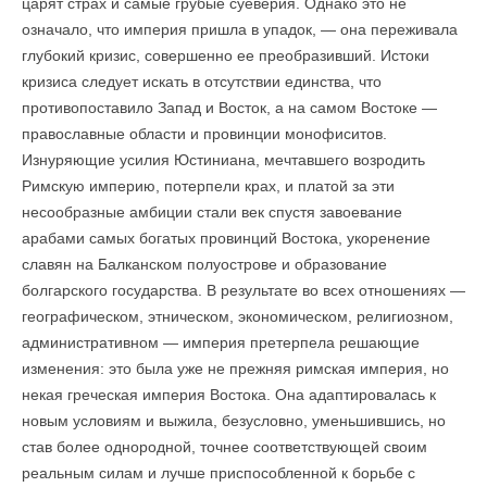
царят страх и самые грубые суеверия. Однако это не
означало, что империя пришла в упадок, — она переживала
глубокий кризис, совершенно ее преобразивший. Истоки
кризиса следует искать в отсутствии единства, что
противопоставило Запад и Восток, а на самом Востоке —
православные области и провинции монофиситов.
Изнуряющие усилия Юстиниана, мечтавшего возродить
Римскую империю, потерпели крах, и платой за эти
несообразные амбиции стали век спустя завоевание
арабами самых богатых провинций Востока, укоренение
славян на Балканском полуострове и образование
болгарского государства. В результате во всех отношениях —
географическом, этническом, экономическом, религиозном,
административном — империя претерпела решающие
изменения: это была уже не прежняя римская империя, но
некая греческая империя Востока. Она адаптировалась к
новым условиям и выжила, безусловно, уменьшившись, но
став более однородной, точнее соответствующей своим
реальным силам и лучше приспособленной к борьбе с