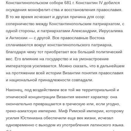
Константинопольском соборе 681 г. Константин IV добился
осуждения монофелит-ства и восстановления православия.
В то же время исчезает и другая причина для ссор:
соперничество между Константинопольским патриархатом, с
одной стороны, и патриархатами Александрии, Иерусалима
и Антиохии — с другой. Все православные Востока
сплачиваются вокруг константинопольского патриарха,
благодаря чему тот приобретает все больший политический
вес. Его влияние на государство и на умонастроение
императоров усиливается. Можно сказать, что в дальнейшем
на протяжении всей истории Византии понятия православия
и национальной принадлежности совпадали.
Наконец, под воздействием все той же территориальной и
этнической концентрации Византия меняет характер: она
окончательно превращается в греческую или, если угодно,
греко-азиатскую империю. Миф Римской империи, которому
усилия Юстиниана обеспечили еще век жизни, исчезал
одновременно с выходом из употребления латинского языка.