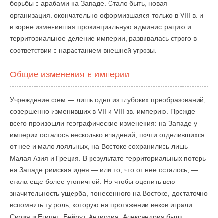
борьбы с арабами на Западе. Стало быть, новая
организация, окончательно оформившаяся только в VIII в. и
в корне изменившая провинциальную администрацию и
территориальное деление империи, развивалась строго в
соответствии с нарастанием внешней угрозы.
Общие изменения в империи
Учреждение фем — лишь одно из глубоких преобразований,
совершенно изменивших в VII и VIII вв. империю. Прежде
всего произошли географические изменения: на Западе у
империи осталось несколько владений, почти отделившихся
от нее и мало лояльных, на Востоке сохранились лишь
Малая Азия и Греция. В результате территориальных потерь
на Западе римская идея — или то, что от нее осталось, —
стала еще более утопичной. Но чтобы оценить всю
значительность ущерба, понесенного на Востоке, достаточно
вспомнить ту роль, которую на протяжении веков играли
Сирия и Египет: Бейрут, Антиохия, Александрия были