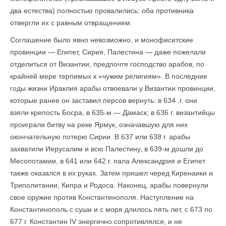
два естества) полностью провалились: оба противника
отвергли их с равным отвращением.
Соглашение было явно невозможно, и монофиситские
провинции — Египет, Сирия, Палестина — даже пожелали
отделиться от Византии, предпочтя господство арабов, по
крайней мере терпимых к «чужим религиям». В последние
годы жизни Ираклия арабы отвоевали у Византии провинции,
которые ранее он заставил персов вернуть: в 634 .г. они
взяли крепость Босра, в 635-м — Дамаск; в 636 г. византийцы
проиграли битву на реке Ярмук, означавшую для них
окончательную потерю Сирии. В 637 или 638 г. арабы
захватили Иерусалим и всю Палестину, в 639-м дошли до
Месопотамии, в 641 или 642 г. пала Александрия и Египет
также оказался в их руках. Затем пришел черед Киренаики и
Триполитании, Кипра и Родоса. Наконец, арабы повернули
свое оружие против Константинополя. Наступление на
Константинополь с суши и с моря длилось пять лет, с 673 по
677 г. Константин IV энергично сопротивлялся, и не