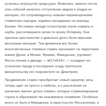
осталась нетронутой среди руин. Возможно, именно после
этих событий началось отступление аваров и упадок их
империи, что сопровождалось новыми перемещениями
славянских народов, издавна наседавших на границы
Балкан. На северо-западе полуострова осели хорваты и
сербы, расселившиеся затем по всему Иллирику. Они
приняли христианство и довольно долго были верными
вассалами империи. Тем временем все более
многочисленные племена славян проникают на территории
южнее Дуная, в Мезию, Фракию, Македонию, угрожают
Фесса-лонике и дважды — в617и619гг. — осаждают ее
(спасение города в последнюю осаду приписали
вмешательству его покровителя св. Димитрия).
Продвижение славян приобретает новый характер: речь
теперь идет не просто о набегах, а о расселении на
греческих землях целых племен, которые славянизировали
страну и образовали так называемые склавинии. Особенно
много их было в Македонии, в окрестностях Фессалоники, а