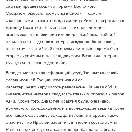
самыми процветающими портами Восточного
Средиземноморья, промыслы в Сирии — самыми
оживленными, Египет, некогда житница Рима, превратился в
житницу Византии. Не меньшее значение, чем для
экономики, эти провинции имели для всей византийской
цивилизации — для литературы, искусства, богословия,
поскольку византийский эллинизм длительное время был
скорее сирийским и александрийским. Византия потеряла
лучшую часть своего достояния.
Вследствие этих трансформаций, усугубленных массовой
славянизацией Греции, изменившей ее
характер, резко нарушилось равновесие. Начиная с VII в.
Византийская империя сводилась главным образом к Малой
Азии. Кроме того, династия Ираклия была, очевидно,
армянского происхождения, и в последующие века на троне
все чаще оказывались выходцы из Азии. Интересно также
отметить, что Ираклий изменил этнический состав армии.
Ранее среди рекрутов абсолютно преобладали варвары.