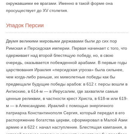
окружавшими ее врагами. Именно в такой форме она
просуществует до XV столетия.
Упадок Персии
Двумя великими мировыми державами были до сих пор
Римская и Персидская империи. Первая начинает с того, что
одерживает над второй блестящую победу, но, в свою
очередь, оказывается побежденной арабами. В первые годы
царствования Ираклия «персидская угроза» была сильнее,
чем когда-либо раньше, их мимолетные победы как бы
предвещали будущие победы арабов: в 612 г. персы вошли в
Антиохию, в 614-м — в Иерусалим, где захватили самые
ценные реликвии, в частности крест Христа, в 618-м или 619-
м — в Александрию. Ираклий с помощью энергичного
патриарха Константинополя Сергия, который передал в его
распоряжение богатства церкви, сформировал в Малой Азии
армию и в 622 г. начал наступление. Блестящая кампания, в