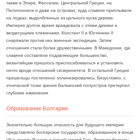
также в Эпире, Фессалии, Центральной Греции, на
Пелопоннесе и даже на островах, куда славяне приплывали
на лодках, выдолбленных из цельного куска дерева.
Империя долгое время враждовала с этими дикими и
вездесущими племенами. Констант II и Юстиниан II
снаряжали против них военные экспедиции. Затем
отношения стали более дружественными. В Македонии, где
славяне составляли подавляющее большинство,
византийцам пришлось приспосабливаться и установить
нечто вроде отношений сюзеренитета. В остальной Греции
пришельцы постепенно эллинизировались. Безусловно, с
этнической точки зрения Балканский полуостров претерпел
глубокие изменения.
Образование Болгарии
Значительно большую опасность для будущего империи
представляло болгарское государство, образованное в конце
VII в. между Дунаем и горной грядой Гем. Древние болгары