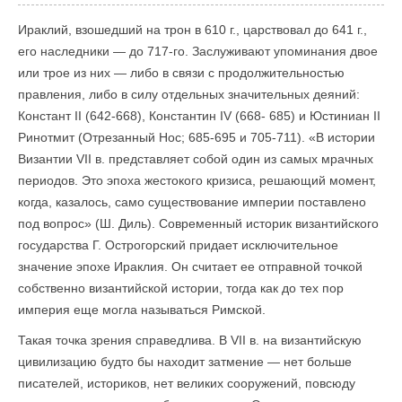
Ираклий, взошедший на трон в 610 г., царствовал до 641 г.,
его наследники — до 717-го. Заслуживают упоминания двое
или трое из них — либо в связи с продолжительностью
правления, либо в силу отдельных значительных деяний:
Констант II (642-668), Константин IV (668- 685) и Юстиниан II
Ринотмит (Отрезанный Нос; 685-695 и 705-711). «В истории
Византии VII в. представляет собой один из самых мрачных
периодов. Это эпоха жестокого кризиса, решающий момент,
когда, казалось, само существование империи поставлено
под вопрос» (Ш. Диль). Современный историк византийского
государства Г. Острогорский придает исключительное
значение эпохе Ираклия. Он считает ее отправной точкой
собственно византийской истории, тогда как до тех пор
империя еще могла называться Римской.
Такая точка зрения справедлива. В VII в. на византийскую
цивилизацию будто бы находит затмение — нет больше
писателей, историков, нет великих сооружений, повсюду