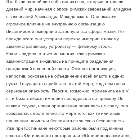
Это были важнейшие события из всех, которые потрясли
древний мир, начиная с эпохи римских завоеваний или даже
с завоеваний Александра Македонского. Они оказали
огромное влияние на внутреннюю организацию
Византийской империи и затронули все сферы жизни. Но
прежде всего они ускорили переход империи к новому
административному устройству — фемному строю.
Как мы видели, в течение многих веков римская
администрация зиждилась на принципе разделения
гражданской и военной власти. Фемная организация,
напротив, основана на объединении всей власти в одних
руках. Государства прибегают к этой мере, когда им грозит
серьезная опасность. Персия, возможно, применила ее в V
в., и Византийская империя последовала ее примеру. Во
всяком случае, новая организация появилась не сразу, она
создавалась постепенно, по мере того, как те или иные
провинции начинали беспокоиться за свою безопасность.
Уже при Юстиниане некоторые районы были подчинены
власти «Юстинианого претора» или «Юстинианова комита»,