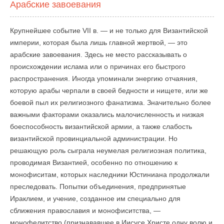
Арабские завоевания
Крупнейшее событие VII в. — и не только для Византийской
империи, которая была лишь главной жертвой, — это
арабские завоевания. Здесь не место рассказывать о
происхождении ислама или о причинах его быстрого
распространения. Иногда упоминали энергию отчаяния,
которую арабы черпали в своей бедности и нищете, или же
боевой пыл их религиозного фанатизма. Значительно более
важными факторами оказались малочисленность и низкая
боеспособность византийской армии, а также слабость
византийской провинциальной администрации. Но
решающую роль сыграла неумелая религиозная политика,
проводимая Византией, особенно по отношению к
монофиситам, которых наследники Юстиниана продолжали
преследовать. Попытки объединения, предпринятые
Ираклием, и учение, созданное им специально для
сближения православия и монофиситства, —
монофелитство (признававшее в Иисусе Христе одну волю и