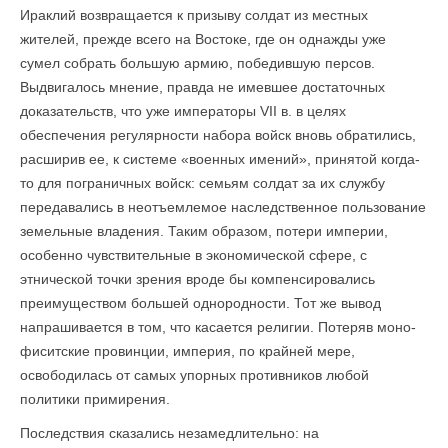
Ираклий возвращается к призыву солдат из местных
жителей, прежде всего на Востоке, где он однажды уже
сумел собрать большую армию, победившую персов.
Выдвигалось мнение, правда не имевшее достаточных
доказательств, что уже императоры VII в. в целях
обеспечения регулярности набора войск вновь обратились,
расширив ее, к системе «военных имений», принятой когда-
то для пограничных войск: семьям солдат за их службу
передавались в неотъемлемое наследственное пользование
земельные владения. Таким образом, потери империи,
особенно чувствительные в экономической сфере, с
этнической точки зрения вроде бы компенсировались
преимуществом большей однородности. Тот же вывод
напрашивается в том, что касается религии. Потеряв моно-
фиситские провинции, империя, по крайней мере,
освободилась от самых упорных противников любой
политики примирения.
Последствия сказались незамедлительно: на