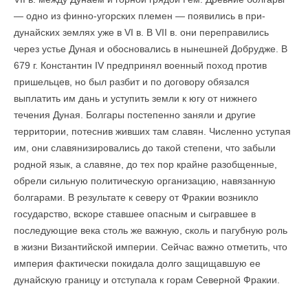
— одно из финно-угорских племен — появились в при-
дунайских землях уже в VI в. В VII в. они переправились
через устье Дуная и обосновались в нынешней Добрудже. В
679 г. Константин IV предпринял военный поход против
пришельцев, но был разбит и по договору обязался
выплатить им дань и уступить земли к югу от нижнего
течения Дуная. Болгары постепенно заняли и другие
территории, потеснив живших там славян. Численно уступая
им, они славянизировались до такой степени, что забыли
родной язык, а славяне, до тех пор крайне разобщенные,
обрели сильную политическую организацию, навязанную
болгарами. В результате к северу от Фракии возникло
государство, вскоре ставшее опасным и сыгравшее в
последующие века столь же важную, сколь и пагубную роль
в жизни Византийской империи. Сейчас важно отметить, что
империя фактически покидала долго защищавшую ее
дунайскую границу и отступала к горам Северной Фракии.