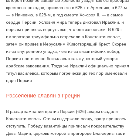
которой позднее западные хронисты увидят как бы прообраз
крестовых походов, привела его в 625 г. в Армению, в 627-м
— в Ниневию, в 628-м, в год смерти Хо-сроя II, — в самое
сердце Персии. Условия мира теперь диктовал Ираклий, и
персам пришлось вернуть все, что они завоевали. В 629 г.
императора триумфально встречали в Константинополе,
затем он привез в Иерусалим Животворящий Крест. Скорее
из-за внутреннего упадка, чем из-за византийских побед,
Персия постепенно близилась к закату, который ускорят
арабские завоевания. Тогда же Ираклий официально принял
титул василевса, которым погречески до тех пор именовали
царя Персии.
Расселение славян в Греции
В разгар кампании против Персии (626) авары осадили
Константинополь. Стены выдержали осаду, врагу пришлось
отступить. Победу византийцы приписали покровительству
Девы Марии, церковь которой в пригороде Вла-херны так и