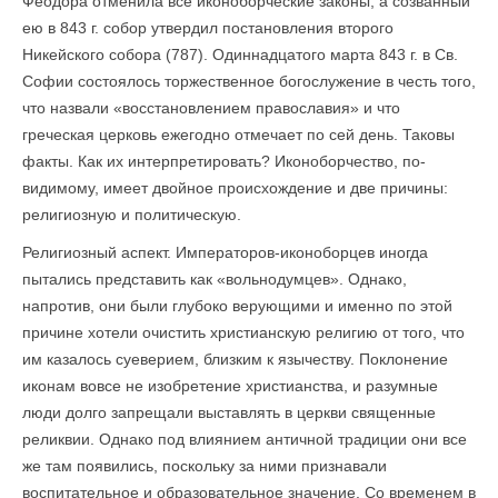
Феодора отменила все иконоборческие законы, а созванный
ею в 843 г. собор утвердил постановления второго
Никейского собора (787). Одиннадцатого марта 843 г. в Св.
Софии состоялось торжественное богослужение в честь того,
что назвали «восстановлением православия» и что
греческая церковь ежегодно отмечает по сей день. Таковы
факты. Как их интерпретировать? Иконоборчество, по-
видимому, имеет двойное происхождение и две причины:
религиозную и политическую.
Религиозный аспект. Императоров-иконоборцев иногда
пытались представить как «вольнодумцев». Однако,
напротив, они были глубоко верующими и именно по этой
причине хотели очистить христианскую религию от того, что
им казалось суеверием, близким к язычеству. Поклонение
иконам вовсе не изобретение христианства, и разумные
люди долго запрещали выставлять в церкви священные
реликвии. Однако под влиянием античной традиции они все
же там появились, поскольку за ними признавали
воспитательное и образовательное значение. Со временем в