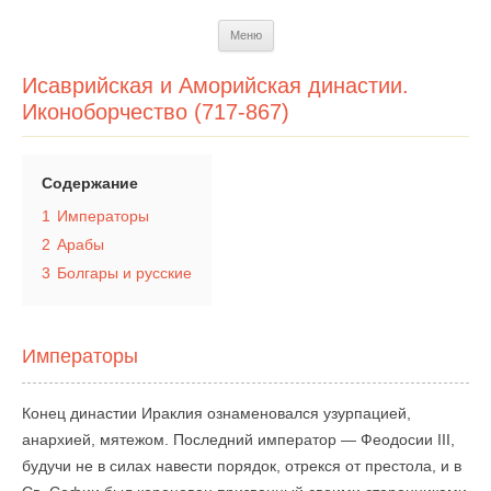
Перейти
Меню
к
содержимому
Исаврийская и Аморийская династии.
Иконоборчество (717-867)
Содержание
1
Императоры
2
Арабы
3
Болгары и русские
Императоры
Конец династии Ираклия ознаменовался узурпацией,
анархией, мятежом. Последний император — Феодосии III,
будучи не в силах навести порядок, отрекся от престола, и в