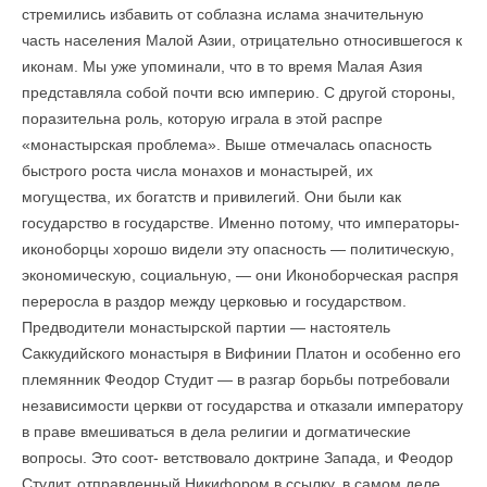
стремились избавить от соблазна ислама значительную
часть населения Малой Азии, отрицательно относившегося к
иконам. Мы уже упоминали, что в то время Малая Азия
представляла собой почти всю империю. С другой стороны,
поразительна роль, которую играла в этой распре
«монастырская проблема». Выше отмечалась опасность
быстрого роста числа монахов и монастырей, их
могущества, их богатств и привилегий. Они были как
государство в государстве. Именно потому, что императоры-
иконоборцы хорошо видели эту опасность — политическую,
экономическую, социальную, — они Иконоборческая распря
переросла в раздор между церковью и государством.
Предводители монастырской партии — настоятель
Саккудийского монастыря в Вифинии Платон и особенно его
племянник Феодор Студит — в разгар борьбы потребовали
независимости церкви от государства и отказали императору
в праве вмешиваться в дела религии и догматические
вопросы. Это соот- ветствовало доктрине Запада, и Феодор
Студит, отправленный Никифором в ссылку, в самом деле