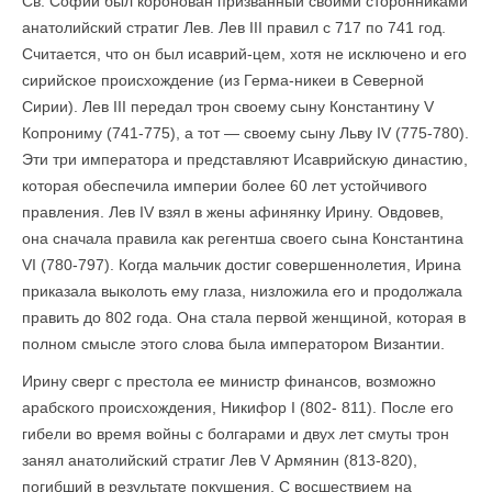
Св. Софии был коронован призванный своими сторонниками
анатолийский стратиг Лев. Лев III правил с 717 по 741 год.
Считается, что он был исаврий-цем, хотя не исключено и его
сирийское происхождение (из Герма-никеи в Северной
Сирии). Лев III передал трон своему сыну Константину V
Копрониму (741-775), а тот — своему сыну Льву IV (775-780).
Эти три императора и представляют Исаврийскую династию,
которая обеспечила империи более 60 лет устойчивого
правления. Лев IV взял в жены афинянку Ирину. Овдовев,
она сначала правила как регентша своего сына Константина
VI (780-797). Когда мальчик достиг совершеннолетия, Ирина
приказала выколоть ему глаза, низложила его и продолжала
править до 802 года. Она стала первой женщиной, которая в
полном смысле этого слова была императором Византии.
Ирину сверг с престола ее министр финансов, возможно
арабского происхождения, Никифор I (802- 811). После его
гибели во время войны с болгарами и двух лет смуты трон
занял анатолийский стратиг Лев V Армянин (813-820),
погибший в результате покушения. С восшествием на