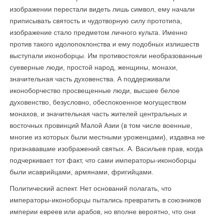
изображении перестали видеть лишь символ, ему начали
приписывать святость и чудотворную силу прототипа,
изображение стало предметом личного культа. Именно
против такого идолопоклонства и ему подобных излишеств
выступали иконоборцы. Им противостояли необразованные
суеверные люди, простой народ, женщины, монахи,
значительная часть духовенства. А поддерживали
иконоборчество просвещенные люди, высшее белое
духовенство, безусловно, обеспокоенное могуществом
монахов, и значительная часть жителей центральных и
восточных провинций Малой Азии (в том числе военные,
многие из которых были местными уроженцами), издавна не
признававшие изображений святых. А. Васильев прав, когда
подчеркивает тот факт, что сами императоры-иконоборцы
были исаврийцами, армянами, фригийцами.
Политический аспект. Нет оснований полагать, что
императоры-иконоборцы пытались превратить в союзников
империи евреев или арабов, но вполне вероятно, что они