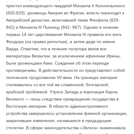
престол командующего гвардией Михаила II Косноязычного
(820-829), уроженца Амория во Фригии, власть переходит к
Аморийской династии, включавшей также Феофила (829-
842) и Михаила III Пьяницу (842- 867). Однако в течение
первых 14 лет царствования Михаила III правила его мать
Феодора (на правах регентши), а затем дядя по имени
Варда. Отметим, что в течение полутора веков все
императоры Византии, за исключением афинянки Ирины,
были уроженцами Азии. Суждения об этом периоде
противоречивы. В действительности он представляет собой
логическое продолжение VII века. На границах империя
сталкивалась со все той же славянской, болгарской,
арабской проблемой. Утрата Запада и коронация Карла
Великого — лишь следствие превращения государства в
Восточную империю. В области административного
устройства завершилось установление фемной организации,
закрепившее изменения, начавшиеся в предыдущем
столетии. В сфере законодательства «Эклога» знаменовала