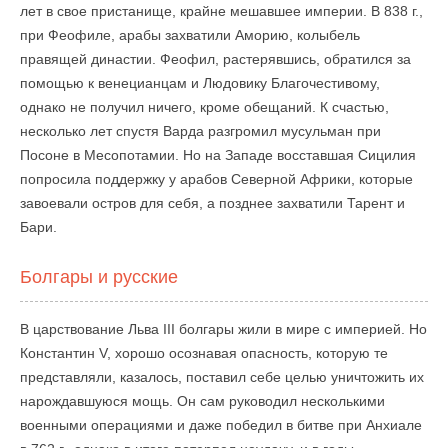
лет в свое пристанище, крайне мешавшее империи. В 838 г.,
при Феофиле, арабы захватили Аморию, колыбель
правящей династии. Феофил, растерявшись, обратился за
помощью к венецианцам и Людовику Благочестивому,
однако не получил ничего, кроме обещаний. К счастью,
несколько лет спустя Варда разгромил мусульман при
Посоне в Месопотамии. Но на Западе восставшая Сицилия
попросила поддержку у арабов Северной Африки, которые
завоевали остров для себя, а позднее захватили Тарент и
Бари.
Болгары и русские
В царствование Льва III болгары жили в мире с империей. Но
Константин V, хорошо осознавая опасность, которую те
представляли, казалось, поставил себе целью уничтожить их
нарождавшуюся мощь. Он сам руководил несколькими
военными операциями и даже победил в битве при Анхиале