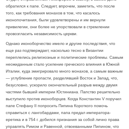
обратился к папе. Следует, впрочем, заметить, что после
того, как требования монахов в том, что касалось
иконопочитания, были удовлетворены и им вернули
привилегии, они более не упорствовали в стремлении
провозгласить независимость церкви.
Однако иконоборчество имело и другие последствия, что
еще раз подтверждает, насколько тесно в Византии
переплелись религиозные и политические проблемы. Самым
неожиданным стало усиление греческого влияния в Южной
Италии, куда эмигрировало много монахов, а самым важным
— углубление пропасти, разделявшей Восток и Запад, что,
безусловно, ускорило окончательный разрыв между двумя
частями бывшей империи Юстиниана. Папство решительно
выступило против иконоборцев. Когда Константин V поручил
папе Стефану II попросить Пипина Короткого помочь
справиться с лангобардами, папа предал императора-
еретика и в 754 г. добился признания за собой лично права
управлять Римом и Равенной, отвоеванными Пипином, что