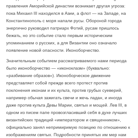
правления Аморийской династии возникает другая угроза:
пока Михаил III находился в Азии, а флот — на Западе, на
Константинополь с моря напали русы. Обороной города
энергично руководил патриарх Фотий, русам пришлось
бежать, но это событие стало первым историческим
упоминанием о русских, а для Византии оно означало
появление новой опасности. Иконоборчество.
Значительным событием рассматриваемого нами периода
было иконоборчество — «иконоклазм» (буквально:
«разбивание образов»). Иконоборческое движение
представляет собой прежде всего протест против
поклонения иконам и их культа, против грубых суеверий,
например обычая зажигать свечи и жечь ладан, и иногда
даже против культа Девы Марии, святых и мощей. Лев III, в
одном из писем папе провозгласивший себя в духе лучших
византийских традиций «императором и священником»,
официально занял непримиримую позицию по отношению к
изображениям святых. Подробности принятых им мер нам