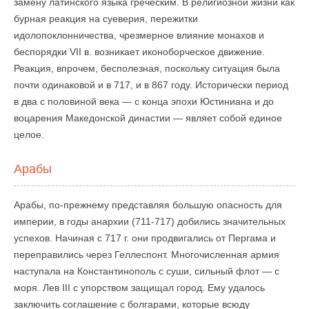
замену латинского языка греческим. В религиозной жизни как
бурная реакция на суеверия, пережитки
идолопоклонничества, чрезмерное влияние монахов и
беспорядки VII в. возникает иконоборческое движение.
Реакция, впрочем, бесполезная, поскольку ситуация была
почти одинаковой и в 717, и в 867 году. Исторически период
в два с половиной века — с конца эпохи Юстиниана и до
воцарения Македонской династии — являет собой единое
целое.
Арабы
Арабы, по-прежнему представляя большую опасность для
империи, в годы анархии (711-717) добились значительных
успехов. Начиная с 717 г. они продвигались от Пергама и
переправились через Геллеспонт. Многочисленная армия
наступала на Константинополь с суши, сильный флот — с
моря. Лев III с упорством защищал город. Ему удалось
заключить соглашение с болгарами, которые всюду