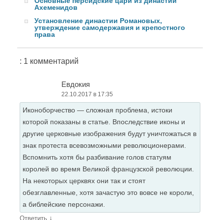
Основные персидские цари из династии
Ахеменидов
Установление династии Романовых,
утверждение самодержавия и крепостного
права
: 1 комментарий
Евдокия
22.10.2017 в 17:35
Иконоборчество — сложная проблема, истоки
которой показаны в статье. Впоследствие иконы и
другие церковные изображения будут уничтожаться в
знак протеста всевозможными революционерами.
Вспомнить хотя бы разбивание голов статуям
королей во время Великой французской революции.
На некоторых церквях они так и стоят
обезглавленные, хотя зачастую это вовсе не короли,
а библейские персонажи.
↓
Ответить