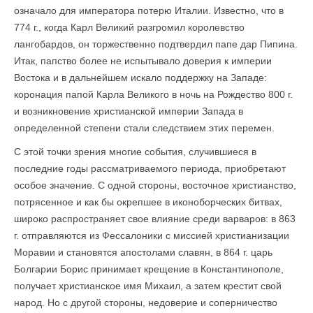
означало для императора потерю Италии. Известно, что в
774 г., когда Карл Великий разгромил королевство
лангобардов, он торжественно подтвердил папе дар Пипина.
Итак, папство более не испытывало доверия к империи
Востока и в дальнейшем искало поддержку на Западе:
коронация папой Карла Великого в ночь на Рождество 800 г.
и возникновение христианской империи Запада в
определенной степени стали следствием этих перемен.
С этой точки зрения многие события, случившиеся в
последние годы рассматриваемого периода, приобретают
особое значение. С одной стороны, восточное христианство,
потрясенное и как бы окрепшее в иконоборческих битвах,
широко распространяет свое влияние среди варваров: в 863
г. отправляются из Фессалоники с миссией христианизации
Моравии и становятся апостолами славян, в 864 г. царь
Болгарии Борис принимает крещение в Константинополе,
получает христианское имя Михаил, а затем крестит свой
народ. Но с другой стороны, недоверие и соперничество