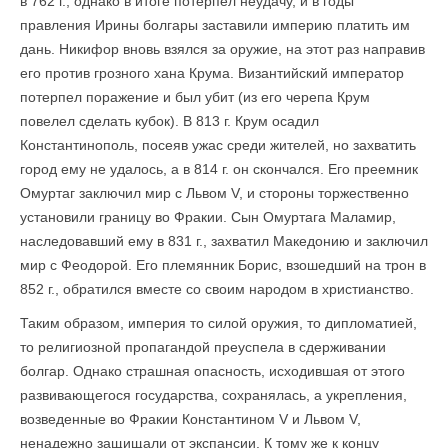
в 762 г., однако в итоге потерпел неудачу, и в годы
правления Ирины болгары заставили империю платить им
дань. Никифор вновь взялся за оружие, на этот раз направив
его против грозного хана Крума. Византийский император
потерпел поражение и был убит (из его черепа Крум
повелел сделать кубок). В 813 г. Крум осадил
Константинополь, посеяв ужас среди жителей, но захватить
город ему не удалось, а в 814 г. он скончался. Его преемник
Омуртаг заключил мир с Львом V, и стороны торжественно
установили границу во Фракии. Сын Омуртага Маламир,
наследовавший ему в 831 г., захватил Македонию и заключил
мир с Феодорой. Его племянник Борис, взошедший на трон в
852 г., обратился вместе со своим народом в христианство.
Таким образом, империя то силой оружия, то дипломатией,
то религиозной пропагандой преуспела в сдерживании
болгар. Однако страшная опасность, исходившая от этого
развивающегося государства, сохранялась, а укрепления,
возведенные во Фракии Константином V и Львом V,
ненадежно защищали от экспансии. К тому же к концу