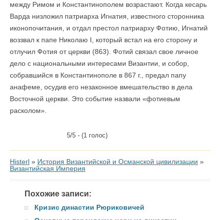
между Римом и Константинополем возрастают. Когда кесарь
Варда низложил патриарха Игнатия, известного сторонника
иконопочитания, и отдал престол патриарху Фотию, Игнатий
воззвал к папе Николаю I, который встал на его сторону и
отлучил Фотия от церкви (863). Фотий связал свое личное
дело с национальными интересами Византии, и собор,
собравшийся в Константинополе в 867 г., предал папу
анафеме, осудив его незаконное вмешательство в дела
Восточной церкви. Это событие назвали «фотиевым
расколом».
5/5 - (1 голос)
Histerl
»
История Византийской и Османской цивилизации
»
Византийская Империя
Похожие записи:
Кризис династии Рюриковичей