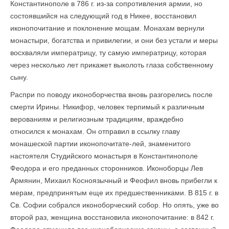
Константинополе в 786 г. из-за сопротивления армии, но
состоявшийся на следующий год в Никее, восстановил
иконопочитание и поклонение мощам. Монахам вернули
монастыри, богатства и привилегии, и они без устали и меры
восхваляли императрицу, ту самую императрицу, которая
через несколько лет прикажет выколоть глаза собственному
сыну.
Распри по поводу иконоборчества вновь разгорелись после
смерти Ирины. Никифор, человек терпимый к различным
верованиям и религиозным традициям, враждебно
относился к монахам. Он отправил в ссылку главу
монашеской партии иконопочитате-лей, знаменитого
настоятеля Студийского монастыря в Константинополе
Феодора и его преданных сторонников. Иконоборцы Лев
Армянин, Михаил Косноязычный и Феофил вновь прибегли к
мерам, предпринятым еще их предшественниками. В 815 г. в
Св. Софии собрался иконоборческий собор. Но опять, уже во
второй раз, женщина восстановила иконопочитание: в 842 г.