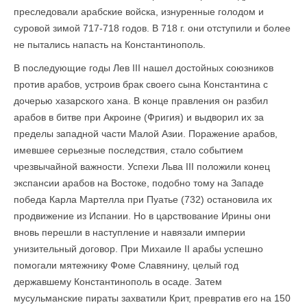
преследовали арабские войска, изнуренные голодом и
суровой зимой 717-718 годов. В 718 г. они отступили и более
не пытались напасть на Константинополь.
В последующие годы Лев III нашел достойных союзников
против арабов, устроив брак своего сына Константина с
дочерью хазарского хана. В конце правления он разбил
арабов в битве при Акроине (Фригия) и выдворил их за
пределы западной части Малой Азии. Поражение арабов,
имевшее серьезные последствия, стало событием
чрезвычайной важности. Успехи Льва III положили конец
экспансии арабов на Востоке, подобно тому на Западе
победа Карла Мартелла при Пуатье (732) остановила их
продвижение из Испании. Но в царствование Ирины они
вновь перешли в наступление и навязали империи
унизительный договор. При Михаиле II арабы успешно
помогали мятежнику Фоме Славянину, целый год
державшему Константинополь в осаде. Затем
мусульманские пираты захватили Крит, превратив его на 150