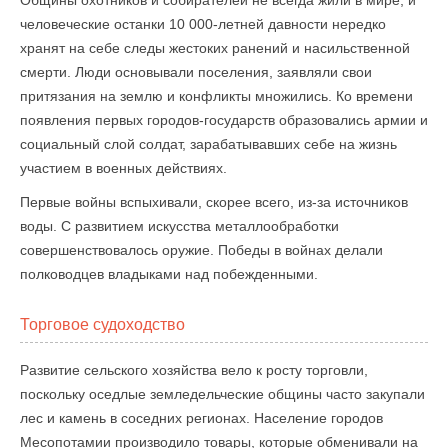
Общины охотников и собирателей не всегда жили в мире, и
человеческие останки 10 000-летней давности нередко
хранят на себе следы жестоких ранений и насильственной
смерти. Люди основывали поселения, заявляли свои
притязания на землю и конфликты множились. Ко времени
появления первых городов-государств образовались армии и
социальный слой солдат, зарабатывавших себе на жизнь
участием в военных действиях.
Первые войны вспыхивали, скорее всего, из-за источников
воды. С развитием искусства металлообработки
совершенствовалось оружие. Победы в войнах делали
полководцев владыками над побежденными.
Торговое судоходство
Развитие сельского хозяйства вело к росту торговли,
поскольку оседлые земледельческие общины часто закупали
лес и камень в соседних регионах. Население городов
Месопотамии производило товары, которые обменивали на