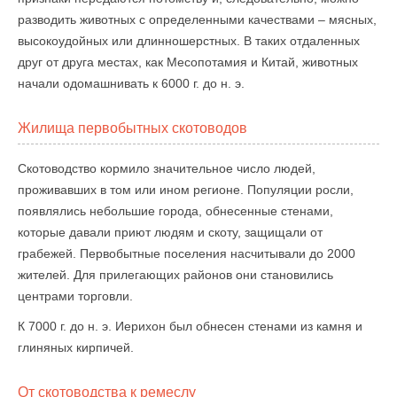
разводить животных с определенными качествами – мясных,
высокоудойных или длинношерстных. В таких отдаленных
друг от друга местах, как Месопотамия и Китай, животных
начали одомашнивать к 6000 г. до н. э.
Жилища первобытных скотоводов
Скотоводство кормило значительное число людей,
проживавших в том или ином регионе. Популяции росли,
появлялись небольшие города, обнесенные стенами,
которые давали приют людям и скоту, защищали от
грабежей. Первобытные поселения насчитывали до 2000
жителей. Для прилегающих районов они становились
центрами торговли.
К 7000 г. до н. э. Иерихон был обнесен стенами из камня и
глиняных кирпичей.
От скотоводства к ремеслу