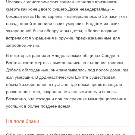
Человек с доисторических времен не желал признавать
смерть как конец всего сущего.Даже неандертальцы –
боковая ветвь Homo sapiens – вымершие около 35 тысяч лет
назад, порой хоронили своих умерших. В одном из таких
захоронений были обнаружены цветы; в более поздних
встречаются украшения и оружие, предназначенные для
загробной жизни.
В некоторых ранних земледельческих общинах Среднего
Востока кости мертвых выставлялись на съедение грифам.
Добела обглоданные, они закапывались под полом дома, где
жил умерший. В додинастическом Египте существовал
обычай захоронения в пустыне, где пески предотвращали
разложение тела, сохраняя нетленными кожу и волосы.
Возможно, что отсюда и пошла практика мумифицирования
усопших в более позднее время.
На поле брани