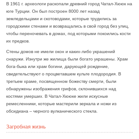
В 1961 г. археологи раскопали древний город Чатал-Хююк на
юге Турции. Он был построен 8000 лет назад
земледельцами и скотоводами, которые трудились за
городскими стенами и возвращались в свой город без улиц,
чтобы переночевать в домах, под которыми покоились кости
их предков.
Стены домов не имели окон и каких-либо украшений
снаружи. Изнутри же жилища были богато украшены. Храм
бога-быка или храм богини, дарующей рождение,
свидетельствуют о процветавшем культе плодородия. В
третьем храме, посвященном божеству смерти, были
обнаружены изображения грифов, склонившихся над
костями умерших. В Чатал-Хююке жили искусные
ремесленники, которые мастерили зеркала и ножи из
обсидиана – черного вулканического стекла.
Загробная жизнь