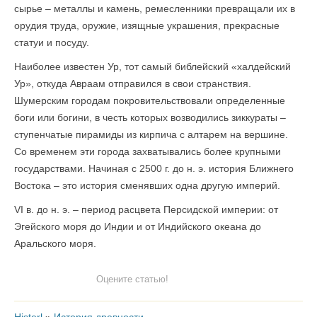
сырье – металлы и камень, ремесленники превращали их в
орудия труда, оружие, изящные украшения, прекрасные
статуи и посуду.
Наиболее известен Ур, тот самый библейский «халдейский
Ур», откуда Авраам отправился в свои странствия.
Шумерским городам покровительствовали определенные
боги или богини, в честь которых возводились зиккураты –
ступенчатые пирамиды из кирпича с алтарем на вершине.
Со временем эти города захватывались более крупными
государствами. Начиная с 2500 г. до н. э. история Ближнего
Востока – это история сменявших одна другую империй.
VI в. до н. э. – период расцвета Персидской империи: от
Эгейского моря до Индии и от Индийского океана до
Аральского моря.
Оцените статью!