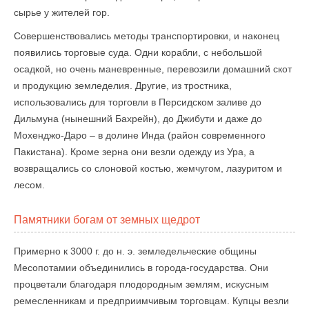
сырье у жителей гор.
Совершенствовались методы транспортировки, и наконец
появились торговые суда. Одни корабли, с небольшой
осадкой, но очень маневренные, перевозили домашний скот
и продукцию земледелия. Другие, из тростника,
использовались для торговли в Персидском заливе до
Дильмуна (нынешний Бахрейн), до Джибути и даже до
Мохенджо-Даро – в долине Инда (район современного
Пакистана). Кроме зерна они везли одежду из Ура, а
возвращались со слоновой костью, жемчугом, лазуритом и
лесом.
Памятники богам от земных щедрот
Примерно к 3000 г. до н. э. земледельческие общины
Месопотамии объединились в города-государства. Они
процветали благодаря плодородным землям, искусным
ремесленникам и предприимчивым торговцам. Купцы везли