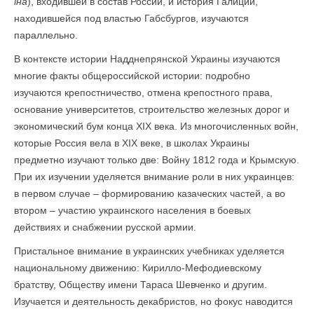
їна
), входившей в состав России, и история Галиции,
находившейся под властью Габсбургов, изучаются
параллельно.
В контексте истории Надднепрянской Украины изучаются
многие факты общероссийской истории: подробно
изучаются крепостничество, отмена крепостного права,
основание университетов, строительство железных дорог и
экономический бум конца ХIХ века. Из многочисленных войн,
которые Россия вела в ХIХ веке, в школах Украины
предметно изучают только две: Войну 1812 года и Крымскую.
При их изучении уделяется внимание роли в них украинцев:
в первом случае – формированию казаческих частей, а во
втором – участию украинского населения в боевых
действиях и снабжении русской армии.
Пристальное внимание в украинских учебниках уделяется
национальному движению: Кирилло-Мефодиевскому
братству, Обществу имени Тараса Шевченко и другим.
Изучается и деятельность декабристов, но фокус наводится