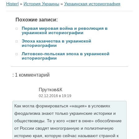
Histerl
»
История Украины
»
Украинская историография
Похожие записи:
Первая мировая война и революция в
украинской историографии
Эпоха казачества в украинской
историографии
Литовско-польская эпоха в украинской
историографии
: 1 комментарий
Прутков&К
02.12.2016 в 19:19
Как могла формироваться «нация» в условиях
феодализма знают только украинские историки и
обществоведы. Те у кого «свет в окне» обособление
от России сводят многогранную и полиэтничную
историю края, которую сейчас называют страной к