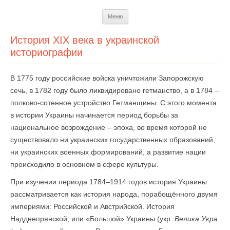
Перейти
Меню
к
содержимому
История ХIХ века в украинской
историографии
В 1775 году российские войска уничтожили Запорожскую
сечь, в 1782 году было ликвидировано гетманство, а в 1784 –
полково-сотенное устройство Гетманщины. С этого момента
в истории Украины начинается период борьбы за
национальное возрождение – эпоха, во время которой не
существовало ни украинских государственных образований,
ни украинских военных формирований, а развитие нации
происходило в основном в сфере культуры.
При изучении периода 1784–1914 годов история Украины
рассматривается как история народа, порабощённого двумя
империями: Российской и Австрийской. История
Надднепрянской, или «Большой» Украины (укр.
Велика Укра