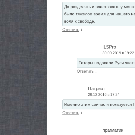
Да разделять и властвовать у монг
было тяжелое время для нашего на
воля к свободе.
↓
Ответить
ILSPro
30.09.2019 в 19:22
Татары надавали Руси знат
↓
Ответить
Патриот
29.12.2016 в 17:24
Именно этим сейчас и пользуется 
↓
Ответить
прагматик