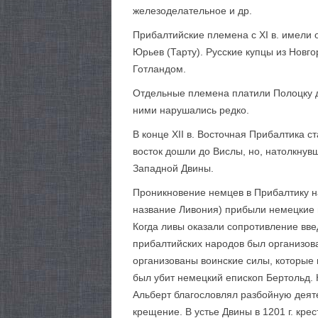
железоделательное и др.
Прибалтийские племена с XI в. имели 
Юрьев (Тарту). Русские купцы из Новго
Готландом.
Отдельные племена платили Полоцку д
ними нарушались редко.
В конце XII в. Восточная Прибалтика 
восток дошли до Вислы, но, натолкнув
Западной Двины.
Проникновение немцев в Прибалтику на
название Ливония) прибыли немецкие 
Когда ливы оказали сопротивление вв
прибалтийских народов был организова
организованы воинские силы, которые 
был убит немецкий епископ Бертольд.
Альберт благословлял разбойную деят
крещение. В устье Двины в 1201 г. кр