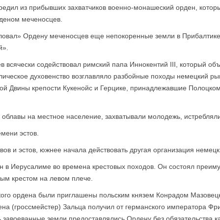
чредил из прибывших захватчиков военно-монашеский орден, которы
рденом меченосцев.
аловал» Ордену меченосцев еще непокоренные земли в Прибалтике.
й».
в всячески содействовал римский папа Иннокентий III, который о
олическое духовенство возглавляло разбойные походы немецкий рыц
й Двины крепости Кукенойс и Герцике, принадлежавшие Полоцкому 
 облавы на местное население, захватывали молодежь, истребляли
мени эстов.
вов и эстов, южнее начала действовать другая организация немец
н в Иерусалиме во времена крестовых походов. Он состоял преим
ым крестом на левом плече.
нского ордена были приглашены польским князем Конрадом Мазовец
дена (гроссмейстер) Зальца получил от германского императора Фр
 завоеванные земли предоставлялись Ордену без обязательства к