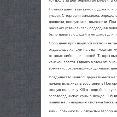
контроль за деятельностью князей. В с
Помимо дани, взимаемой с дома или се
ульев). С торговли взималась опреде
данщики, поплужники, таможники. При 
баскаках установилась подводная пов
было давать лошадей и ямщиков для пе
Сбор дани производился исключительно
отдавалась ханами на откуп жадным му
от каких-либо повинностей. Татары пы
ханской власти. Однако в этом отноше
времени, сохранившихся до наших дне
Владычество монгол, державшееся на т
начали вспыхивать восстания в Новгор
вторую половину XIII в., еще более уси
золотоордынские ханы вынуждены были 
пошли на ликвидацию системы баскаче
Дани, повинности и открытый террор н