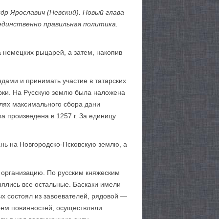
р Яро­славич (Невский). Новый глава
 единственно правильная политика.
 немецких рыцарей, а затем, накопив
ядами и принимать участие в татарских
арки. На Русскую землю была наложена
елях максимального сбора дани
 произведена в 1257 г. За единицу
ань на Новгородско-Псковскую землю, а
 организацию. По русским княжеским
нялись все остальные. Баскаки имели
х состоял из завоевателей, рядовой —
ием повинностей, осуществляли