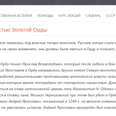
Перейти
к
СТВЕННАЯ ИСТОРИЯ
ПЕРИОДЫ
КУРС ЛЕКЦИЙ
СЛОВАРЬ
СССР
содержимому
СССР
астью Золотой Орды
СССР
ля оказалась под властью татаро-монголов. Русские князья стали
ВОЙ
я на своих княжениях, они должны были явиться в Орду и получить 
в Орду пошел Ярослав Всеволодович, который после гибели в бо
за Ярославом в Орду направились другие князья Северо-восточно
Наиболее решительными противниками монгольской власти оказ
ения которых менее пострадали от татарского нашествия. Дани
ься на главу католической церкви папу Иннокентия IV. Однако 
ся в ставку хана. Михаил Черниговский при этом был убит в Орд
ли Андрей Ярославич, посаженный в 1249 г. на великое княжени
е не увенчалась успехом. Андрей Ярославич принужден был спас