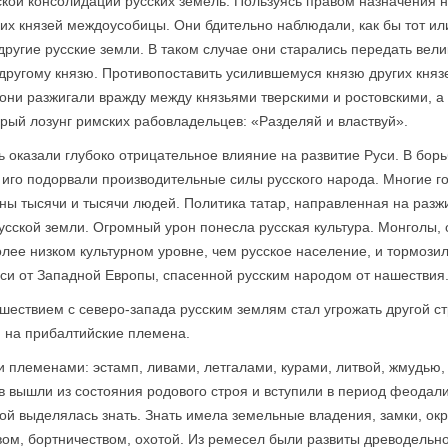
кой консолидации русских земель. Пользуясь правом назначения 
ких князей междоусобицы. Они бдительно наблюдали, как бы тот ил
другие русские земли. В таком случае они старались передать вел
ругому князю. Противопоставить усилившемуся князю других князе
 они разжигали вражду между князьями тверскими и ростовскими, а
рый лозунг римских рабовладельцев: «Разделяй и властвуй».
ь оказали глубоко отрицательное влияние на развитие Руси. В бор
 иго подорвали производительные силы русского народа. Многие г
аны тысячи и тысячи людей. Политика татар, направленная на раз
сской земли. Огромный урон понесла русская культура. Монголы,
олее низком культурном уровне, чем русское население, и тормози
си от Западной Европы, спасенной русским народом от нашествия
шествием с северо-запада русским землям стал угрожать другой 
 на прибалтийские племена.
племенами: эстамп, ливами, летгалами, курами, литвой, жмудью, 
 вышли из состояния родового строя и вступили в период феодали
рой выделялась знать. Знать имела земельные владения, замки, о
ом, бортничеством, охотой. Из ремесел были развиты древодельно