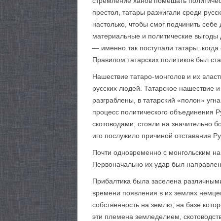
стремление ханов помешать политичес
престол, татары разжигали среди русс
настолько, чтобы смог подчинить себе 
материальные и политические выгоды д
— именно так поступали татары, когда
Правилом татарских политиков был ста
Нашествие татаро-монголов и их власт
русских людей. Татарское нашествие и
разграблены, в татарский «полон» угн
процесс политического объединения Ру
ското­водами, стояли на значительно б
иго послужило причиной отставания Ру
Почти одновременно с монгольским на
Первоначально их удар был направлен
Прибалтика была заселена различными 
времени появления в их землях немцев
собственность на землю, на базе кото
эти племена земледелием, скотоводств