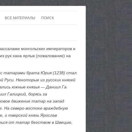
ВСЕ МАТЕРИАЛЫ
ПОИСК
 В 20-30 ГОДЫ ХХ ВЕКА
ЛИТЕРАТУРА
 ДО ВТОРОЙ МИРОВОЙ
ЕВРОПА
 вассалами монгольских императоров и
НЫ
КАРТЫ
из рук хана ярлык (пожалование) на
ю с татарами брата Юрия (1238) стал
й Руси. Некоторые из русских князей
ались южные князья — Даниил Га
ил Галицкий, борясь за
новое движение татар на запад
е. На северо-востоке враждебную
е, и тверской князь Ярослав
аться от татар бегством в Швецию,