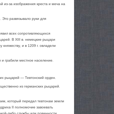
й из-за изображения креста и меча на
 Это развязывало руки для
бъявил всех сопротивляющихся
арей. В XIII в. немецкие рыцари
княжеству, и в 1209 г. овладели
 и грабили местное население.
ких рыцарей — Тевтонский орден.
ущественно из германских рыцарей.
ким, который передал тевтонам земли
идриха II полномочие завоевать
акой-либо службы или повинности.