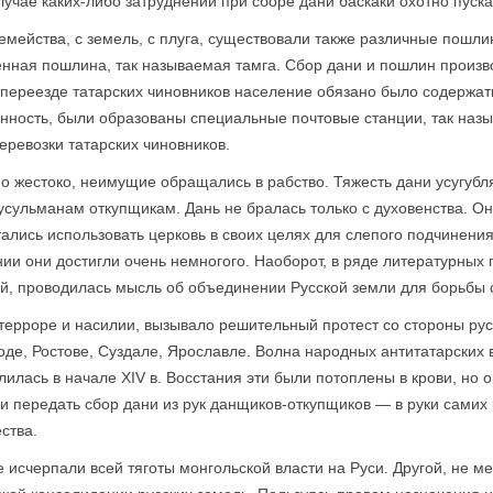
лучае каких-либо затруднений при сборе дани баскаки охотно пуск
мейства, с земель, с плуга, существовали также различные пошлин
ленная пошлина, так называемая тамга. Сбор дани и пошлин произ
переезде татарских чиновников население обязано было содержать
инность, были образованы специальные почтовые станции, так на
ревозки татарских чиновников.
 жестоко, неимущие обращались в рабство. Тяжесть дани усугублял
сульманам откупщикам. Дань не бралась только с духовенства. Он
тались использовать церковь в своих целях для слепого подчинени
нии они достигли очень немногого. Наоборот, в ряде литературных
й, проводилась мысль об объединении Русской земли для борьбы с
ерроре и насилии, вызывало решительный протест со стороны русск
оде, Ростове, Суздале, Ярославле. Волна народных антитатарских
лилась в начале XIV в. Восстания эти были потоплены в крови, но о
передать сбор дани из рук данщиков-откупщиков — в руки самих ру
ства.
е исчерпали всей тяготы монгольской власти на Руси. Другой, не м