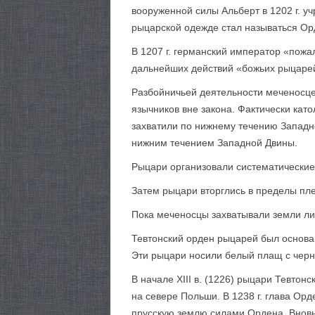
вооруженной силы Альберт в 1202 г. у
рыцарской одежде стал называться О
В 1207 г. германский император «пож
дальнейших действий «божьих рыцаре
Разбойничьей деятельности меченосце
язычников вне закона. Фактически кат
захватили по нижнему течению Западно
нижним течением Западной Двины.
Рыцари организовали систематические
Затем рыцари вторглись в пределы пле
Пока меченосцы захватывали земли ли
Тевтонский орден рыцарей был основа
Эти рыцари носили белый плащ с черн
В начале XIII в. (1226) рыцари Тевто
на севере Польши. В 1238 г. глава Ор
прусскую землю силами Ордена. Вновь