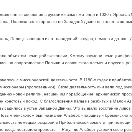
оживленные сношения с русскими землями. Еще в 1030 г. Ярослав 
рода, Полоцка вели торговлю по Западной Двине не только с эстам
ань; Полоцк защищал их от нападений шведов, немцев и датчан.
стала объектом немецкой экспансии. К этому времени немецкие фе
шись на сопротивление Польши и славянского племени пруссов, ре
чалось с миссионерской деятельности. В 1180-х годах к прибалт
миссионеры (проповедники). Свою деятельность они вели под рук
едению новой религии, несшей им порабощение, архиепископ проси
н крестовый поход. С благословения папы из разбитых в Малой Ази
высадились в устье Западной Двины. Это вызвало восстание ливов 
 Новым епископом был назначен Альберт, «паршивый бременский к
ельность немецких рыцарей в Прибалтийской земле и при помощи
естоносцы построили крепость — Ригу, где Альберт устроил свою ре