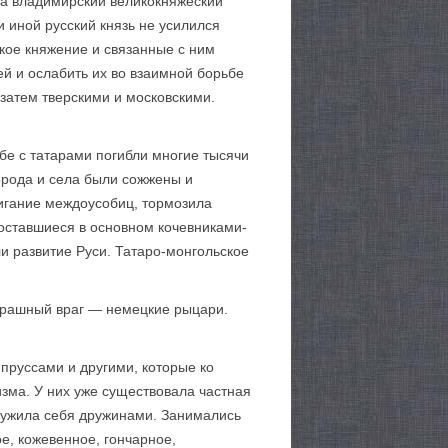
на владимирский великокняжеский
и иной русский князь не усилился
икое княжение и связанные с ним
й и ослабить их во взаимной борьбе
 затем тверскими и московскими.
ьбе с татарами погибли многие тысячи
орода и села были сожжены и
жигание междоусобиц, тормозила
 оставшиеся в основном кочевниками-
ли развитие Руси. Татаро-монгольское
.
страшный враг — немецкие рыцари.
пруссами и другими, которые ко
зма. У них уже существовала частная
кружила себя дружинами. Занимались
е, кожевенное, гончарное,