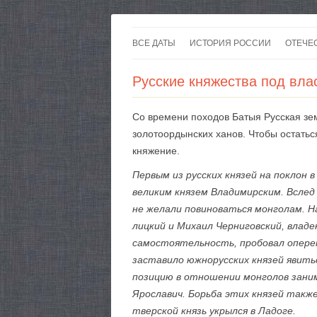
ВСЕ ДАТЫ
ИСТОРИЯ РОССИИ
ОТЕЧЕ
Русские княжества под вл
Со времени походов Батыя Русская зем
золотоордынских ханов. Чтобы остатьс
княжение.
Первым из русских князей на поклон 
великим князем Владимирским. Вслед 
не желали повиноваться монголам. 
лицкий и Михаил Черниговский, влад
самостоятельность, пробовал оперет
заставило южнорусских князей явить
позицию в отношении монголов занима
Ярославич. Борьба этих князей такж
тверской князь укрылся в Ладоге.