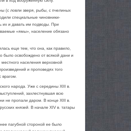
али в ход вооруженную силу.
ы (с ловли зверя, рыбы, с пчелиных
водили специальные чиновники-
 их и давать им подводы. При
зываемые «ямы», население обязано
ась еще тем, что она, как правило,
о было освобождено от всякой дани и
я местного населения верховной
 произведений и проповедях того
 врагом.
ого народа. Уже с середины XIII в.
 выступлений, захлестнувшая всю
ни не пропали даром. В конце XIII в.
сских князей. В начале XIV в. татары
енее пагубной стороной ее было