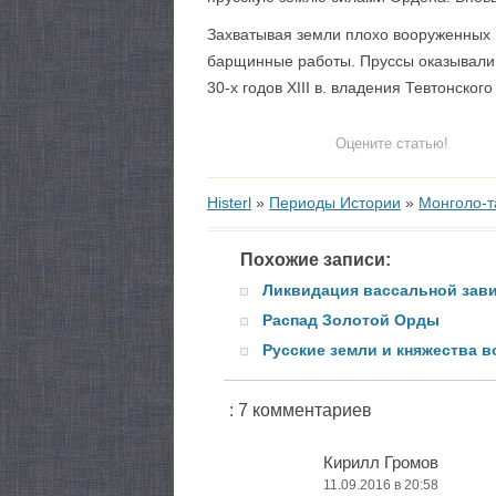
Захватывая земли плохо вооруженных п
барщинные работы. Пруссы оказывали 
30-х годов XIII в. владения Тевтонск
Оцените статью!
Histerl
»
Периоды Истории
»
Монголо-т
Похожие записи:
Ликвидация вассальной зав
Распад Золотой Орды
Русские земли и княжества в
: 7 комментариев
Кирилл Громов
11.09.2016 в 20:58