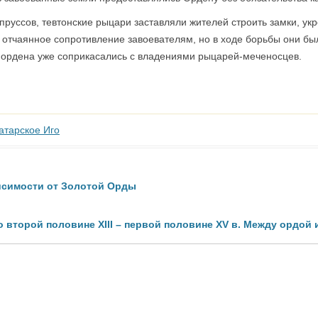
руссов, тевтонские рыцари заставляли жителей строить замки, ук
отчаянное сопротивление завоевателям, но в ходе борьбы они был
ого ордена уже соприкасались с владениями рыцарей-меченосцев.
атарское Иго
исимости от Золотой Орды
о второй половине XIII – первой половине XV в. Между ордой 