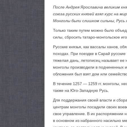
После Андрея Ярославича великим кня
союза русских князей взял курс на 
Монголы были слишком сильны, Русь 
Только таким путем можно было объеди
силы, сбросить татаро-монгольское иго
Русские князья, как вассалы ханов, о
походах. При поездке в Сарай русски
тяжелая дань, летописец называет ее 
монголы производили в подчиненных им
обложения был взят дом или семейство
В течение 1257 — 1259 гг. монголы, н
также на Юго-Западную Русь.
Для поддержания своей власти и сбор
центрам монголы посадили своих воево
свое управление. В их распоряжении 
в основном из набранного насильно м