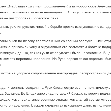
зем Владимирским стал прославленный в истории князь Александ
мирные отношения с монголо-татарами. В тех условиях это была
же — раздроблена и обескров лена.
нить усилия русских князей в борьбе против выступавших с запада
.
бязаны были по их зову являться к ним со своими вооруженными отр
е князья привозили хану и окружавшим его вельможам богатые под
неминучей данью, так как уйти от ее уплаты было невозможно. В ц
 землях переписи населения. На Руси первая такая перепись была
.
есмотря на упорное сопротивление новгородцев, распространили д
а дани монголы создали на Руси баскаческую военно-политическую
д-баскаков. Во Владимире сидел старший баскак, которому подчи
находились специальные военные отряды, командный состав которы
естного населения. Баскаки следили за взиманием дани, выполнен