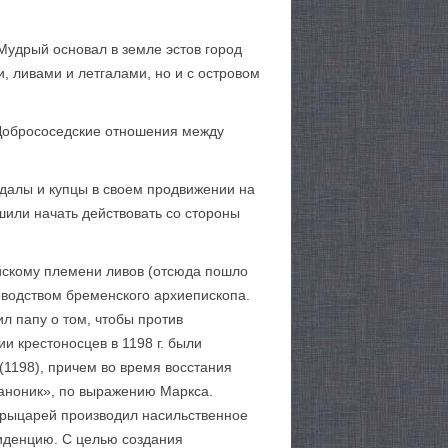
Мудрый основал в земле эстов город
и, ливами и летгалами, но и с островом
 Добрососедские отношения между
одалы и купцы в своем продвижении на
шили начать действовать со стороны
ийскому племени ливов (отсюда пошло
оводством бременского архиепископа.
л папу о том, чтобы против
и крестоносцев в 1198 г. были
(1198), причем во время восстания
аноник», по выражению Маркса.
 рыцарей производил насильственное
зиденцию. С целью создания