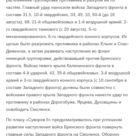
расчленение группировки противника и разгром её по
частям. Главный удар наносили войска Западного фронта в
составе 31,5, 10-й гвардейских, 33, 49, 10, 50-й (до 18
августа), 68, 21-й общевойсковых и 1-й воздушной армий, 2-
го гвардейского танкового (с 20 августа), 5-го
механизированного, 6-го гвардейского конного корпусов. Их
целью было разгромить противника в районах Ельни и Спас-
Деменска, а затем развивать наступление во фланг
немецкой группировки, действовавшей против Брянского
фронта. Войска левого крыла Калининского фронта в
составе 4-й ударной, 43, 39-й общевойсковых, 3-й воздушной
армий и 3-го гвардейского конного корпуса (с 10 сентября в
составе Западного фронта) должны были совместно с
войсками правого крыла Западного фронта нанести удар по
противнику в районах Дорогобужа, Ярцева, Духовщины и
освободить Смоленск.
По плану «Суворов II» предусматривалось при успешном
развитии наступления войск Брянского фронта повернуть
главные силы Западного фронта на Смоленск. Оборону