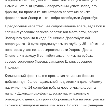
й армий и 2-го гвардейского танкового корпуса овладели
Ельней. Это был крупный опера­тивный успех Западного
фронта, на правом крыле которого советские войска
форсировали Днепр и 1 сентября освободили Дорогобуж.
Преодолевая нарастающее сопротивление врага, ведя бои в
сложных условиях лесисто-болотистой местности, войска
Западного фронта в ходе Ельнинско-Дорогобужской
операции за 10 суток продвинулись на глубину 35—40 км, на
некоторых участках форсировали реки Устром. Десна,
Снопоть и к исходу 6 сентября закрепились на рубеже
северо-восточнее Ярцева, западнее Ельни, севернее
Падерки.
Калининский фронт также прекратил активные боевые
действия для более тщательной подготовки к дальнейшему
наступлению. 14 сентября войска левого крыла фронта
начали Духовщинско-Демидовскую наступательную
операцию с целью разгрома оборонявшейся на этом участке
сильной группировки немецких войск. Войска 39-й (генерал-