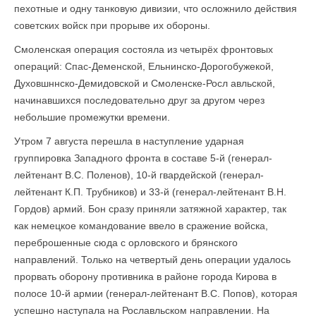
пехотные и одну танковую дивизии, что осложнило действия
советских войск при прорыве их обороны.
Смоленская операция состояла из четырёх фронтовых
операций: Спас-Деменской, Ельнинско-Дорогобужекой,
Духовшннско-Демидовской и Смоленске-Росл авльской,
начинавшихся последовательно друг за другом через
небольшие промежутки времени.
Утром 7 августа перешла в наступление ударная
группировка Западного фронта в составе 5-й (генерал-
лейтенант B.C. Поленов), 10-й гвардейской (генерал-
лейтенант К.П. Трубников) и 33-й (генерал-лейтенант В.Н.
Гордов) армий. Бон сразу приняли затяжной характер, так
как немецкое командование ввело в сражение войска,
переброшенные сюда с орловского и брянского
направлений. Только на четвертый день операции удалось
прорвать оборону про­тивника в районе города Кирова в
полосе 10-й армии (генерал-лейтенант B.C. Попов), которая
успешно наступала на Рославльском направлении. На