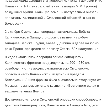
поддерживала авиация 3-й (генерал-лейтенант авиации Н.Ф.
Папивин) и 1-й (генерал-лейтенант авиа­ции М.М, Громов)
воздушных армий. Большую помощь наступавшим оказали
партизаны Калининской и Смоленской областей, а также
Белоруссии.
2 октября Смоленская операция закончилась. Войска
Калининского и Западного фронтов вышли на рубеж
западнее Велижа, Рудни, Баева, Дрибина и далее на юг но
реке Проня, прекратив по приказу Ставки ВГК наступление.
В ходе Смоленской операции войска Западного и
Калининского фронтов продвинулись на 200—250 км,
освободили от немецких оккупантов всю Смоленскую
область и часть Калининской, вступили в пределы
Белоруссии. Линия фронта была значительно отодвинута от
Москвы, неминуемым стало крушение «Восточного вала» в
верхнем течении Днепра.
Достижению успеха в Смоленской операции способствовали
действия Ленинградского, Волховского и Северо-Западного