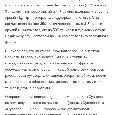
группировку войск в составе 3-й, части сил 2-й (с 13 августа
9-я армия) танковых армий и 4-й армии, входивших в группу
армий «Центр» (генерал-фельдмаршат: Г. Клюге). Она
насчитывала свыше 850 тысяч человек, около 8.8 тысячи
орудий и миномётов, около 500 танков и штурмовых орудий.
Поддержку осуществляли до 700 самолётов 6-го воздушного
флота.
В начале августа на смоленское направление выезжал
Верховный Главноко­мандующий И.В. Сталин. С
командованием Западного и Калининского фронтов
обсуждались план операции и ход её подготовки, вопросы
расстановки руководящих кадров, оперативной маскировки,
материального обеспечения, использова­ния артиллерии,
танков и другие проблемы.
Операция, получившая кодовое наименование «Суворов»,
по замыслу состояла из двух этапов (планы «Суворов I» и
«Суворов II»). План «Суворов I» предусматривал