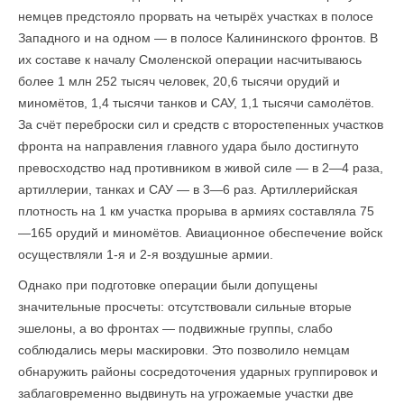
немцев предстояло прорвать на четырёх участках в полосе
Западного и на одном — в полосе Калининского фронтов. В
их составе к началу Смоленской операции насчитываюсь
более 1 млн 252 тысяч человек, 20,6 тысячи орудий и
миномётов, 1,4 тысячи танков и САУ, 1,1 тысячи самолётов.
За счёт переброски сил и средств с второстепенных участков
фронта на направления главного удара было достигнуто
превосходство над противником в живой силе — в 2—4 раза,
артиллерии, танках и САУ — в 3—6 раз. Артиллерийская
плотность на 1 км участка прорыва в армиях составляла 75
—165 орудий и миномётов. Авиационное обеспечение войск
осуществляли 1-я и 2-я воздушные армии.
Однако при подготовке операции были допущены
значительные просчеты: отсутствовали сильные вторые
эшелоны, а во фронтах — подвижные группы, слабо
соблюдались меры маскировки. Это позволило немцам
обнаружить районы сосредоточения ударных группировок и
заблаговременно выдвинуть на угрожаемые участки две