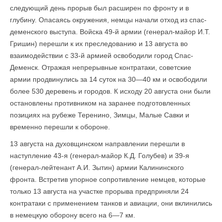
следующий день прорыв был расширен по фронту и в
глубину. Опасаясь окружения, немцы начали отход из спас-
деменского выступа. Войска 49-й армии (генерал-майор И.Т.
Гришин) перешли к их преследованию и 13 августа во
взаимодействии с 33-й армией освободили город Спас-
Деменск. Отражая непрерывные контратаки, советские
армии продвинулись за 14 суток на 30—40 км и освободили
более 530 деревень и городов. К исходу 20 августа они были
остановлены противником на заранее подготовленных
позициях на рубеже Теренино, Зимцы, Малые Савки и
временно перешли к обороне.
13 августа на духовщинском направлении перешли в
наступление 43-я (генерал-майор К.Д. Голубев) и 39-я
(генерал-лейтенант А.И. Зытин) армии Калининского
фронта. Встретив упорное сопротивление немцев, которые
только 13 августа на участке прорыва предприняли 24
контратаки с применением танков и авиации, они вклинились
в немецкую оборону всего на 6—7 км.