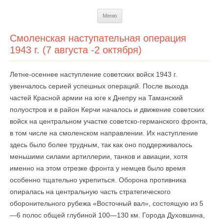
Перейти
Меню
к
содержимому
Смоленская наступательная операция
1943 г. (7 августа -2 октября)
Летне-осеннее наступление советских войск 1943 г.
увенчалось серией успешных операций. После выхода
частей Красной армии на юге к Днепру на Таманский
полуостров и в район Керчи началось и движение советских
войск на центральном участке советско-германского фронта,
в том числе на смоленском направлении. Их наступление
здесь было более трудным, так как оно поддерживалось
меньшими силами артиллерии, танков и авиации, хотя
именно на этом отрезке фронта у немцев было время
особенно тщательно укрепиться. Оборона против­ника
опиралась на центральную часть стратегического
оборонительного рубежа «Восточный вал», состоящую из 5
—6 полос общей глубиной 100—130 км. Города Духовшина,