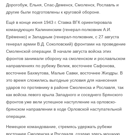
Дорогобуж, Ельня, Спас-Деменск, Смоленск, Рославль и
другие были подготовлены к круговой обороне.
Ещё в конце июня 1943 г. Ставка ВГК ориентировала
командующих Калининским (генерал-полковник А.И.
Ерёменко) и Западным (генерал-полковник, с 27 августа
генерал армии В.Д. Соколовский) фронтами на проведение
Смоленской операции. В начале августа войска этих
фронтов занимали оборону на смоленском и рославльском
направлениях по рубежу Велиж, восточнее Сафонова,
восточнее Бахмутова, Малые Савки, восточнее Жиздры. В
это время сложились выгодные условия для нанесения
ударов по противнику в районе Смоленска и Рославля, так
как войска левого крыла Западного и соседнего Брянского
фронтов уже вели успешное наступление на орловско-
брянском направлении в ходе Орловской наступательной
операции.
Немецкое командование, стремясь удержать рубежи
восточнее Смоленска и Рослааля, создаю здесь мошную