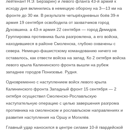
лейтенант Н.Э. Берзарин) и левого фланга 43-й армий к
исходу дня вклинились в немецкую оборону на 3—13 км на
фронте до 30 км. В результате четырёхдневных боёв 39-я
армия 19 сентября освободила от захватчиков город
Духовшина. а 43-я армия 22 сентября — город Демидов.
Группировка противника была разгромлена, а его войска,
находившиеся в районе Смоленска, глубоко охвачены с
севера. Немецко-фашистскому командованию ничего не
оставалось, как отвести войска на запад. Ко 2 октября войска
левого крыла Калининского фронта вышли на рубеж
западнее городов Понизовье. Рудня.
Одновременно с наступлением войск левого крыла
Калининского фронта Западный фронт 15 сентября — 2
октября осуществил Смоленско-Рославльскую
наступательную операцию с целью завершения разгрома
противника на смоленском и рославльском направлениях и
развития наступления на Оршу и Могилёв.
Главный удар наносился в центре силами 10-й гвардейской