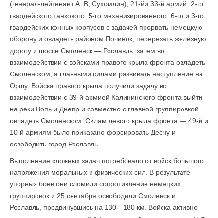
(генерал-лейтенант А. В, Сухомлин), 21-йи 33-й армий. 2-го
гвардейского танкового. 5-го механизированного. 6-го и 3-го
гвардейских конных корпусов с задачей прорвать немецкую
оборону и овладеть районом Починок, перерезать железную
дорогу и шоссе Смоленск — Рославль. затем во
взаимодействии с войсками правого крыла фронта овладеть
Смоленском, а главными силами развивать наступление на
Оршу. Войска правого крыла получили задачу во
взаимодействии с 39-й армией Калининского фронта выйти
на реки Вопь и Днепр и совместно с главной группировкой
овладеть Смоленском. Силам левого крыла фронта — 49-й и
10-й армиям было приказано форсировать Десну и
освободить город Рославль.
Выполнение сложных задач потребовало от войск большого
напряжения моральных и физических сил. В результате
упорных боёв они сломили сопротивление немецких
группировок и 25 сентября освободили Смоленск и
Рославль, продвинувшись на 130—180 км. Войска активно