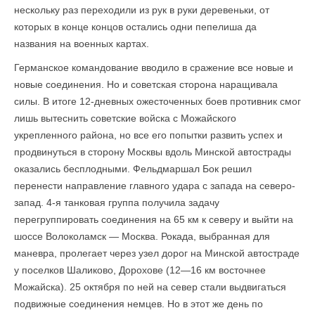
нескольку раз переходили из рук в руки деревеньки, от
которых в конце концов остались одни пепелиша да
названия на военных картах.
Германское командование вводило в сражение все новые и
новые соединения. Но и советская сторона наращивала
силы. В итоге 12-дневных ожесточенных боев противник смог
лишь вытеснить советские войска с Можайского
укрепленного района, но все его попытки развить успех и
продвинуться в сторону Москвы вдоль Минской автострады
оказались бесплодными. Фельдмаршал Бок решил
перенести направление главного удара с запада на северо-
запад. 4-я танковая группа получила задачу
перегруппировать соединения на 65 км к северу и выйти на
шоссе Волоколамск — Москва. Рокада, выбранная для
маневра, пролегает через узел дорог на Минской автостраде
у поселков Шаликово, Дорохове (12—16 км восточнее
Можайска). 25 октября по ней на север стали выдвигаться
подвижные соединения немцев. Но в этот же день по