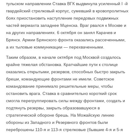
тульском направлении Ставка ВГК выдвинула усиленный I -й
гвардейский стрелковый корпус, сумевший в кровопролитных
боях приостановить наступление передовых подвижных
частей вермахта западнее Мценска. Враг рвался к Москве и
на других направлениях. 6 октября он занял Карачев и
Брянск. Армии Брянского фронта оказались рассеченными,
а их тыловые коммуникации — перехваченными.
Таким образом, в начале октября под Москвой создалось
крайне тяжелая обстановка. Кратчайшие пути к столице
оказались открытыми, резервов, способных быстро закрыть
бреши, командующие фронтами не имели. Советское
командование принимало решительные меры, чтобы
остановить врага. Ставка в сравнительно короткий срок
смогла перегруппировать силы между фронтами, создать и
подтянуть резервы, закрыть образовавшуюся в
стратегической обороне брешь. На Можайскую линию
обороны из Западного и Резервного фронтов были
переброшены 110-я и 113-я стрелковые (бывшие 4-я и 5-я