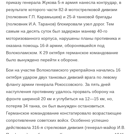
приказу генерала Жукова 5-я армия нанесла контрудар, в
результате которого части 82-й мотострелковой дивизии
(полковник Г.П. Карамышев) и 25-й танковой бригады
(полковник И.А. Таранов) блокировали узел дорог. Тем
самым на десять суток был задержан маневр 40-го
моторизованного корпуса, нарушены планы противника и
оказана помощь 16-й армии, оборонявшейся под
Волоколамском. К 29 октября германское командование
было вынуждено перейти к обороне.
Бои на участке Волоколамского укрепрайона начались 16
октября ударом двух танковых дивизий врага по левому
флангу армии генерала Рокоссовского. За пять дней
наступления противнику удалось прорвать оборону на
фронте шириной 20 км и углубиться на 12—15 км, но,
потеряв 34 танка, он был вынужден остановиться.
Германское командование констатировало возрастающее
сопротивление советских войск. Особенно успешно
действовала 316-я стрелковая дивизия (генерал-майор И.В.