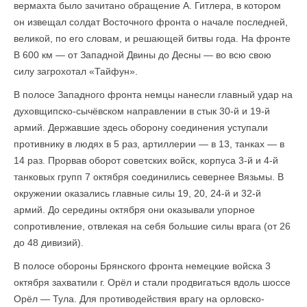
вермахта было зачитано обращение А. Гитлера, в котором
он извещал солдат Восточного фронта о начале последней,
великой, по его словам, и решающей битвы года. На фронте
В 600 км — от Западной Двины до Десны — во всю свою
силу загрохотал «Тай­фун».
В полосе Западного фронта немцы нанесли главный удар на
духовщипско-сычёвском направлении в стык 30-й и 19-й
армий. Державшие здесь оборону соединения уступали
противнику в людях в 5 раз, артиллерии — в 13, танках — в
14 раз. Прорвав оборот советских войск, корпуса 3-й и 4-й
танковых групп 7 октября соединились севернее Вязьмы. В
окружении оказались главные силы 19, 20, 24-й и 32-й
армий. До середины октября они оказывали упорное
сопротивление, отвлекая на себя большие силы врага (от 26
до 48 дивизий).
В полосе обороны Брянского фронта немецкие войска 3
октября захватили г. Орёл и стали продвигаться вдоль шоссе
Орёл — Тула. Для противодействия врагу на орловско-