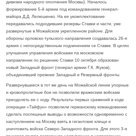
дивизии народного ополчения Москвы). Началось
формирование 5-й армии под командованием генерал-
майора Д.Д. Лелюшенко. На ее укомплектование
передавались подходившие резервы Ставки и части, уже
развернутые в Можайском укрепленном районе. Для
обороны орловско-тульского направления создавалась 26-я
армия с непосредственным подчинением се Ставке. В целях
улучшения управления войсками па московском
направлении по решению Ставки 10 октября образован
новый Западный фронт (генерал армии Г.К. Жуков),
объединивший прежние Западный и Резервный фронты.
Развернувшиеся в тот же день на Можайской линии упорные
и кровопролитные бои не позволили вражеским войскам
преодолеть ее с ходу. Результаты первых сражений в ходе
операции «Тайфун» позволили германскому командованию
сделать поспешные выводы о возможности одновременно с
наступлением на Москву взять в гигантские клещи и
уничтожить войска Северо-Западного фронта. Для этого 3-я