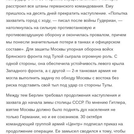
расстроил все штаны германского командования. Ему
пришлось на десять дней прекратить наступление. «Попытка
захватить город с ходу, — писал после войны Гудериан, —
натолкнулась на сильную противотанковую и
противовоздушную оборону и окончилась провалом, причем
мы понесли значительные потери в танках и офицерском
составе». Для зашиты Москвы упорная оборона войск
Брянского фронта под Тулой сыграла огромную роль. С
одной стороны, она обеспечила устойчивость левого крыла
Западного фронта, а с другой — 2-я танковая армия не
могла выполнить задачу по обходу Москвы с востока без
риска подставить свой тыл под удар со стороны Тулы.
Между тем Берлин требовал продолжения наступления и
захвата до начала зимы столицы СССР. По мнению Гитлера,
взятие Москвы должно было поднять дух населения не
только Германии, но и ее союзников. 30 октября
командующий группой армий «Центр» подписал приказ на
продолжение операции. Ее замысел сводился к тому, чтобы