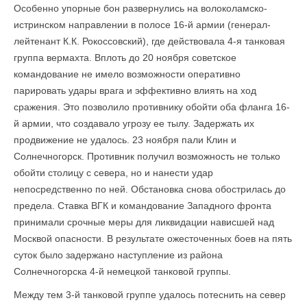
Особенно упорные бон развернулись на волоколамско-
истринском направлении в полосе 16-й армии (генерал-
лейтенант К.К. Рокоссовский), где действовала 4-я танковая
группа вермахта. Вплоть до 20 ноября советское
командование не имело возможности оперативно
парировать удары врага и эффективно влиять на ход
сражения. Это позволило противнику обойти оба фланга 16-
й армии, что создавало угрозу ее тылу. Задержать их
продвижение не удалось. 23 ноября пали Клин и
Солнечногорск. Противник получил возможность не только
обойти столицу с севера, но и нанести удар
непосредственно по ней. Обстановка снова обострилась до
предела. Ставка ВГК и командование Западного фронта
принимали срочные меры для ликвидации нависшей над
Москвой опасности. В результате ожесточенных боев на пять
суток было задержано наступление из района
Солнечногорска 4-й немецкой танковой группы.
Между тем 3-й танковой группе удалось потеснить на север