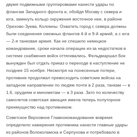
двумя подвижными группировками нанести удары по
флангам Западного фронта и, обойдя Москву с севера и
юга, замкнуть кольцо окружения восточное нее, в районе
Орехово-Зуева, Коломны. Охватить город с севера должны
были соединения смежных флангов 4-й и 9-й армий, а с юга
— 2-я танковая армия. Как не спешило немецкое
командование, сроки начала операции из-за недостатков в
системе снабжения войск оттягивались. Фельдмаршал Бок
вынужден был отдать приказ о переходе в наступление не
позднее 15 ноября. Несмотря на понесенные потери,
противник продолжал превосходить советские войска на
западном направлении по людям почти в 2 раза, танкам — в
1,6, орудиям и минометам — в 3 раза. Зато по количеству
самолетов советская авиация имела теперь полуторное
преимущество над противником.
Советское Верховное Главнокомандование вовремя
определило намерения противника нанести главные удары
из районов Волоколамска и Серпухова и по­требовало в