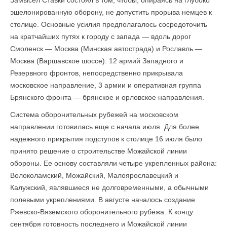
Замысел Ставки состоял в том, чтобы, опираясь на глубоко
эшелонированную оборону, не допустить прорыва немцев к
столице. Основные усилия предполагалось сосредоточить
на кратчайших путях к городу с запада — вдоль дорог
Смоленск — Москва (Минская автострада) и Рославль —
Москва (Варшавское шоссе). 12 армий Западного и
Резервного фронтов, непосредственно прикрывала
московское направление, 3 армии и оперативная группа
Брянского фронта — брянское и орловское направления.
Система оборонительных рубежей на московском
направлении готовилась еще с начала июля. Для более
надежного прикрытия подступов к столице 16 июля было
принято решение о строительстве Можайской линии
обороны. Ее основу составляли четыре укрепленных района:
Волоколамский, Можайский, Малоярославецкий и
Калужский, являвшиеся не долговременными, а обычными
полевыми укреплениями. В августе началось создание
Ржевско-Вяземского оборонительного рубежа. К концу
сентября готовность последнего и Можайской линии