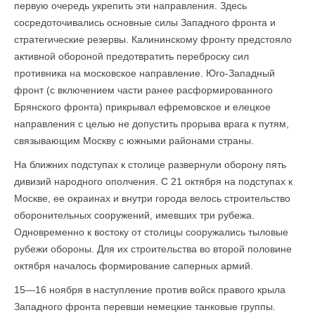
первую очередь укрепить эти направления. Здесь
сосредоточивались основные силы Западного фронта и
стратегические резервы. Калининскому фронту предстояло
активной обороной предотвратить переброску сил
противника на московское направление. Юго-Западный
фронт (с включением части ранее расформированного
Брянского фронта) прикрывал ефремовское и елецкое
направления с целью не допустить прорыва врага к путям,
связывающим Москву с южными районами страны.
На ближних подступах к столице развернули оборону пять
дивизий народного ополчения. С 21 октября на подступах к
Москве, ее окраинах и внутри города велось строительство
оборонительных сооружений, имевших три рубежа.
Одновременно к востоку от столицы сооружались тыловые
рубежи обороны. Для их строительства во второй половине
октября началось формирование саперных армий.
15—16 ноября в наступление против войск правого крыла
Западного фронта перевши немецкие танковые группы.