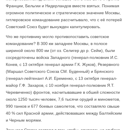
Франции, Бельгии и Нидерландов вместе взятых. Понимая
огромное политическое и стратегическое значение Москвы,
гитлеровское командование рассчитывало, что с её потерей
Советский Союз будет вынужден капитулировать.
Что же противнику могло противопоставить советское
командование? В 300 км западнее Москвы, в полосе
шириной около 800 км (от оз. Селигер до р. Сейм), были
сосредоточены войска Западного (генерал-полковник И.С.
Конев, с 13 октября генерал армии Г.К. Жуков), Резервного
(Маршал Советского Союза СМ. Буденный) и Брянского
(генерал-лейтенант А.И. Еременко, с 13 октября генерал-
майор Г.Ф. Захаров, с 10 ноября генерал-полковник Я.Т.
Черевиченко) фронтов, насчитывавшие в обшей сложности
около 1250 тысяч человек, 7,6 тысячи орудий и минометов,
990 танков и 677 боевых самолетов, что составляло свыше
40 % сил Красной армии, действовавших между Балтийским
и Черным морями.