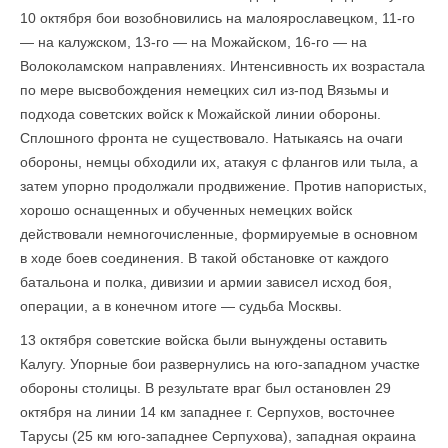
10 октября бои возобновились на малоярославецком, 11-го
— на калужском, 13-го — на Можайском, 16-го — на
Волоколамском направлениях. Интенсивность их возрастала
по мере высвобождения немецких сил из-под Вязьмы и
подхода советских войск к Можайской линии обороны.
Сплошного фронта не существовало. Натыкаясь на очаги
обороны, немцы обходили их, атакуя с флангов или тыла, а
затем упорно продолжали продвижение. Против напористых,
хорошо оснащенных и обученных немецких войск
действовали немногочисленные, формируемые в основном
в ходе боев соединения. В такой обстановке от каждого
батальона и полка, дивизии и армии зависел исход боя,
операции, а в конечном итоге — судьба Москвы.
13 октября советские войска были вынуждены оставить
Калугу. Упорные бои развернулись на юго-западном участке
обороны столицы. В результате враг был остановлен 29
октября на линии 14 км западнее г. Серпухов, восточнее
Тарусы (25 км юго-западнее Серпухова), западная окраина