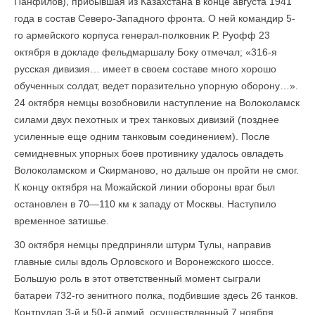
Панфилов), прибывшая из Казахстана в конце августа 1941
года в состав Северо-Западного фронта. О ней командир 5-
го армейского корпуса генерал-полковник Р. Руофф 23
октября в докладе фельдмаршалу Боку отмечал; «316-я
русская дивизия… имеет в своем составе много хорошо
обученных солдат, ведет поразительно упорную оборону…».
24 октября немцы возобновили наступление на Волоколамск
силами двух пехотных и трех танковых дивизий (позднее
усиленные еще одним танковым соединением). После
семидневных упорных боев противнику удалось овладеть
Волоколамском и Скирманово, но дальше он пройти не смог.
К концу октября на Можайской линии обороны враг был
остановлен в 70—110 км к западу от Москвы. Наступило
временное затишье.
30 октября немцы предприняли штурм Тулы, направив
главные силы вдоль Орловского и Воронежского шоссе.
Большую роль в этот ответственный момент сыграли
батареи 732-го зенитного полка, подбившие здесь 26 танков.
Контрудар 3-й и 50-й армий, осуществленный 7 ноября,