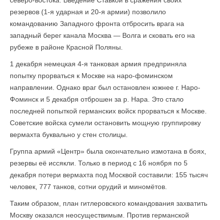
северо-востока. Введение Ставкой в сражения своих
резервов (1-я ударная и 20-я армии) позволило
командованию Западного фронта отбросить врага на
западный берег канала Москва — Волга и сковать его на
рубеже в районе Красной Поляны.
1 декабря немецкая 4-я танковая армия предприняла
попытку прорваться к Москве на наро-фоминском
направлении. Однако враг был остановлен южнее г. Наро-
Фоминск и 5 декабря отброшен за р. Нара. Это стало
последней попыткой германских войск прорваться к Москве.
Советские войска сумели остановить мощную группировку
вермахта буквально у стен столицы.
Группа армий «Центр» была окончательно измотана в боях,
резервы её иссякли. Только в период с 16 ноября по 5
декабря потери вермахта под Москвой составили: 155 тысяч
человек, 777 танков, сотни орудий и миномётов.
Таким образом, план гитлеровского командования захватить
Москву оказался неосуществимым. Против германской