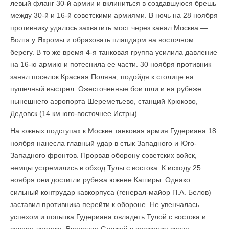
левый фланг 30-й армии и вклиниться в создавшуюся брешь
между 30-й и 16-й советскими армиями. В ночь на 28 ноября
противнику удалось захватить мост через канал Москва —
Волга у Яхромы и образовать плацдарм на восточном
берегу. В то же время 4-я танковая группа усилила давление
на 16-ю армию и потеснила ее части. 30 ноября противник
занял поселок Красная Поляна, подойдя к столице на
пушечный выстрел. Ожесточенные бои шли и на рубеже
нынешнего аэропорта Шереметьево, станций Крюково,
Дедовск (14 км юго-восточнее Истры).
На южных подступах к Москве танковая армия Гудериана 18
ноября нанесла главный удар в стык Западного и Юго-
Западного фронтов. Прорвав оборону советских войск,
немцы устремились в обход Тулы с востока. К исходу 25
ноября они достигли рубежа южнее Каширы. Однако
сильный контрудар кавкорпуса (генерал-майор П.А. Белов)
заставил противника перейти к обороне. Не увенчалась
успехом и попытка Гудериана овладеть Тулой с востока и