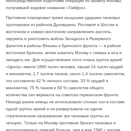
непосредственной подготовке операции по захвату Москвы,
получившей кодовое название «Тайфун».
Противник планировал тремя мощными ударами танковых
группировок из районов Духовщины, Рославля и Шостки в
восточном и северо-восточном на­правлениях рассечь,
окружить и уничтожить войска Западного и Резервного
фронтов в районы Вязьмы и Брянского фронта — в районе
восточнее Брянска; затем охватить Москву с севера и юга и
овладеть ею. Для осуществления этого плана группа армий
«Центр» имела 1800 тысяч человек, свыше 14 тысяч орудий
и минометов, 1,7 тысячи танков, около 1,4 тысячи самолетов,
что составляло 42 % личного состава, 33 % орудий и
минометов, 75 %.танков и 50 % самолетов общего
количества сил вермахта на советско-германском фронте.
Никогда ранее немцы не использовали столько сил в составе
одной группы армий и не развертывали на одном
стратегическом направлении три танковые группы из
четырех. Только на Москву противник бросил танковых и
моторизованных дивизий больше, чем в мае 1940 г. против