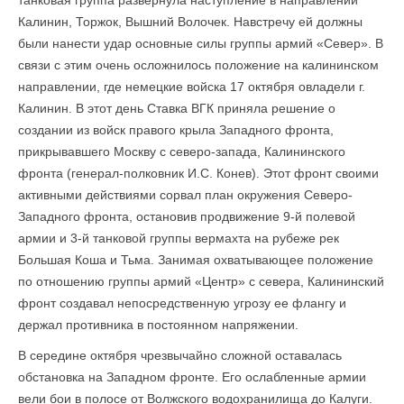
танковая группа развернула наступление в направлении
Калинин, Торжок, Вышний Волочек. Навстречу ей должны
были нанести удар основные силы группы армий «Север». В
связи с этим очень осложнилось положение на калининском
направлении, где немецкие войска 17 октября овладели г.
Калинин. В этот день Ставка ВГК приняла решение о
создании из войск правого крыла Западного фронта,
прикрывавшего Москву с северо-запада, Калининского
фронта (генерал-полковник И.С. Конев). Этот фронт своими
активными действиями сорвал план окружения Северо-
Западного фронта, остановив продвижение 9-й полевой
армии и 3-й танковой группы вермахта на рубеже рек
Большая Коша и Тьма. Занимая охватывающее положение
по отношению группы армий «Центр» с севера, Калининский
фронт создавал непосредственную угрозу ее флангу и
держал противника в постоянном напряжении.
В середине октября чрезвычайно сложной оставалась
обстановка на Западном фронте. Его ослабленные армии
вели бои в полосе от Волжского водохранилища до Калуги.