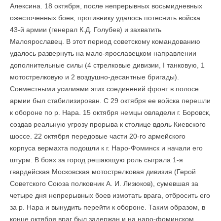
Алексина. 18 октября, после непрерывных восьмидневных
ожесточенных боев, противнику удалось потеснить войска
43-й армии (генерал К.Д. Голубев) и захватить
Малоярославец. В этот период советскому командованию
удалось развернуть на мало-ярославецком направлении
дополнительные силы (4 стрелковые дивизии, I танковую, 1
мотострелковую и 2 воздушно-десантные бригады).
Совместными усилиями этих соединений фронт в полосе
армии был стабилизирован. С 29 октября ее войска перешли
к обо­роне по р. Нара. 15 октября немцы овладели г. Боровск,
создав реальную угрозу прорыва к столице вдоль Киевского
шоссе. 22 октября передовые части 20-го армейского
корпуса вермахта подошли к г. Наро-Фоминск и начали его
штурм. В боях за город решающую роль сыграла 1-я
гвардейская Московская мотострелковая дивизия (Герой
Советского Союза полковник А. И. Лизюков), сумевшая за
четыре дня непрерывных боев измотать врага, отбросить его
за р. Нара и вынудить перейти к обороне. Таким образом, в
конце октября враг был задержан и на наро-фоминском