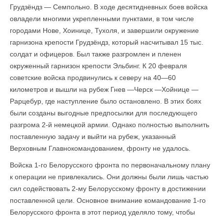
Грудзёндз — Семпольно. В ходе десятидневных боев войска
овладели многими укрепленными пунктами, в том числе
городами Нове, Хоинице, Тухоля, и завершили окружение
гарнизона крепости Грудзёндз, который насчитывал 15 тыс.
солдат и офицеров. Был также разгромлен и пленен
окруженный гарнизон крепости Эльбинг. К 20 февраля
советские войска продвинулись к северу на 40—60
километров и вышли на рубеж Гнев —Черск —Хойнице —
Рарцебур, где наступление было остановлено. В этих боях
были созданы выгодные предпосылки для последующего
разгрома 2-й немецкой армии. Однако полностью выполнить
поставленную задачу и выйти на рубеж, указанный
Верховным Главнокомандованием, фронту не удалось.
Войска 1-го Белорусского фронта по первоначальному плану
к операции не привлекались. Они должны были лишь частью
сил содействовать 2-му Белорусскому фронту в достижении
поставленной цели. Основное внимание командование 1-го
Белорусского фронта в этот период уделяло тому, чтобы