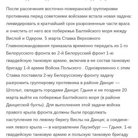
После рассечения восточно-померанской группировки
противника перед совет­скими войсками встала новая задача:
ликвидировать в кратчайший срок разрознен­ные части врага
и очистить от него все побережье Балтийского моря между
Вислой и Одером. 5 марта Ставка Верховного
Главнокомандования приказала временно передать из 1-го
Белорусского фронта во 2-й Белорусский фронт 1-ю
гвардейскую танковую армию, включив в ее состав танковую
бригаду 1-й армии Войска Польского . Одновременно с этим
Ставка поставила 2-му Белорусскому фронту задачу
разгромить группировку противника в районе Данциг —
Штольп, овладеть городами Данциг, Гдыня и не позднее 20
марта выйти на побережье Балтийского моря (в районе
Данцигской бухты). Для выполнения этой задачи войска
правого крыла фронта должны были продолжать
наступление по левому берегу Вислы на Данциг, а соедине­
ния левого крыла — в направлении Лауэнбург —- Гдыня. 1-ю
гвардейскую танковую армию и польскую танковую бригаду