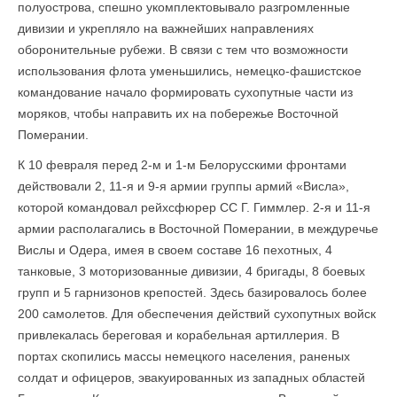
полуострова, спешно укомплектовывало разгромленные
дивизии и укрепляло на важнейших направлениях
оборонительные рубежи. В связи с тем что возможности
использования флота уменьшились, немецко-фашистское
командование начало формировать сухопутные части из
моряков, чтобы направить их на побережье Восточной
Померании.
К 10 февраля перед 2-м и 1-м Белорусскими фронтами
действовали 2, 11-я и 9-я армии группы армий «Висла»,
которой командовал рейхсфюрер СС Г. Гиммлер. 2-я и 11-я
армии располагались в Восточной Померании, в междуречье
Вислы и Одера, имея в своем составе 16 пехотных, 4
танковые, 3 моторизованные дивизии, 4 бригады, 8 боевых
групп и 5 гарнизонов крепостей. Здесь базировалось более
200 самолетов. Для обеспечения действий сухопутных войск
привлекалась береговая и корабельная артиллерия. В
портах скопились массы немецкого населения, раненых
солдат и офицеров, эвакуированных из западных областей