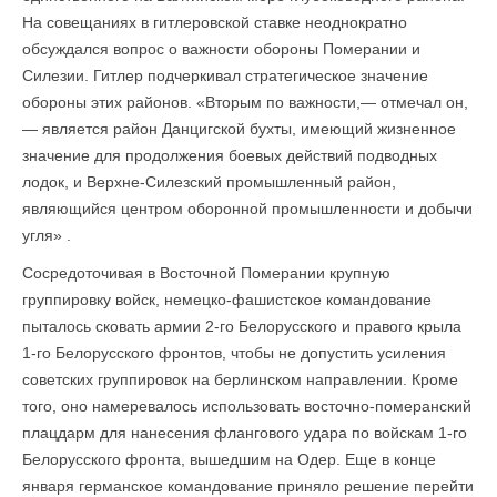
На совещаниях в гитлеровской ставке неоднократно
обсуждался вопрос о важности обороны Померании и
Силезии. Гитлер подчеркивал стратегическое значение
обороны этих районов. «Вторым по важности,— отмечал он,
— является район Данцигской бухты, имеющий жизненное
значение для продолжения боевых действий подводных
лодок, и Верхне-Силезский промышленный район,
являющийся центром оборонной промышленности и добычи
угля» .
Сосредоточивая в Восточной Померании крупную
группировку войск, немецко-фашистское командование
пыталось сковать армии 2-го Белорусского и правого крыла
1-го Белорусского фронтов, чтобы не допустить усиления
советских группировок на берлинском направлении. Кроме
того, оно намеревалось использовать восточно-померанский
плацдарм для нанесения флангового удара по войскам 1-го
Белорус­ского фронта, вышедшим на Одер. Еще в конце
января германское командование приняло решение перейти