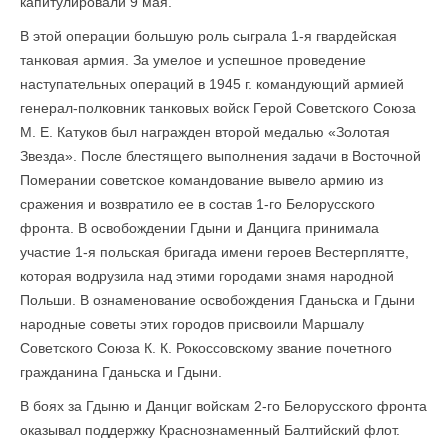
капитулировали 9 мая.
В этой операции большую роль сыграла 1-я гвардейская
танковая армия. За умелое и успешное проведение
наступательных операций в 1945 г. командующий армией
генерал-полковник танковых войск Герой Советского Союза
М. Е. Катуков был награжден второй медалью «Золотая
Звезда». После блестящего выполнения задачи в Восточной
Померании советское командование вывело армию из
сражения и возвратило ее в состав 1-го Белорусского
фронта. В освобождении Гдыни и Данцига принимала
участие 1-я польская бригада имени героев Вестерплятте,
которая водрузила над этими городами знамя народной
Польши. В ознаменование освобождения Гданьска и Гдыни
народные советы этих городов присвоили Маршалу
Советского Союза К. К. Рокоссовскому звание почетного
гражданина Гданьска и Гдыни.
В боях за Гдыню и Данциг войскам 2-го Белорусского фронта
оказывал поддержку Краснознаменный Балтийский флот.