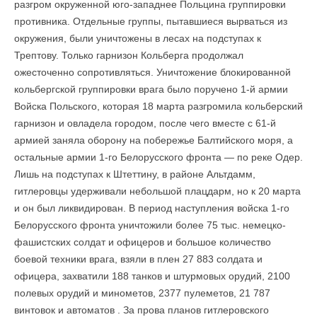
разгром окруженной юго-западнее Польцина группировки
противника. Отдельные группы, пытавшиеся вырваться из
окружения, были уничтожены в лесах на подступах к
Трептову. Только гарнизон Кольберга продолжал
ожесточенно сопротивляться. Уничтожение блокированной
кольбергской группировки врага было поручено 1-й армии
Войска Польского, которая 18 марта разгромила кольберский
гарнизон и овладела городом, после чего вместе с 61-й
армией заняла оборону на побережье Балтийского моря, а
остальные армии 1-го Белорусского фронта — по реке Одер.
Лишь на подступах к Штеттину, в районе Альтдамм,
гитлеровцы удерживали небольшой плацдарм, но к 20 марта
и он был ликвидирован. В период наступления войска 1-го
Белорусского фронта уничтожили более 75 тыс. немецко-
фашистских солдат и офицеров и большое количество
боевой техники врага, взяли в плен 27 883 солдата и
офицера, захватили 188 танков и штурмовых орудий, 2100
полевых орудий и минометов, 2377 пулеметов, 21 787
винтовок и автоматов . За прова планов гитлеровского