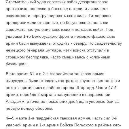
Стремительный удар советских войск дезорганизовал
противника, понесшего большие потери, и лишил его
возможности перегруппировать свои силы. Гитлеровцы
предпринимали отчаянные, но безуспешные попытки
задержать наступление советских и польских войск. Под
ударами 1-го Белорусского фронта немецко-фашистские
армии были вынуждены отходить к северу. По свидетельству
немецкого генерала Бутлара, «эти войска отступали в
страшном беспорядке, часто смешиваясь с колоннами
беженцев» .
В это время 61-я и 2-я гвардейская танковая армии
вынуждены были отражать контратаки крупных сил танков и
пехоты противника в районе города Штаргард. Части 47-й
армии, перейдя 2 марта в наступление в направлении
Альтдамм, в течение нескольких дней вели упорные бои за
первую полосу обороны.
4—5 марта 1-я гвардейская танковая армия, часть сил 3-й
ударной армии и 1-я армия Войска Польского в районе юго-