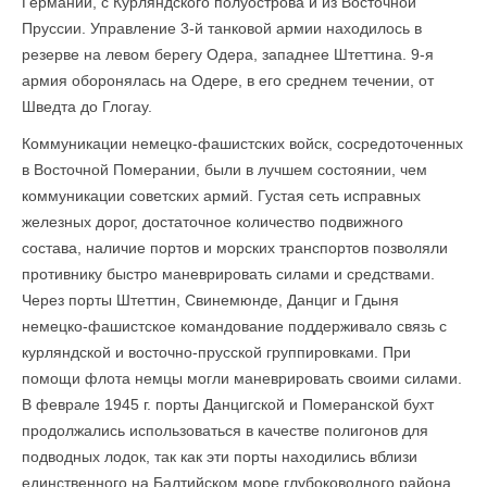
Германии, с Курляндского полуострова и из Восточной
Пруссии. Управление 3-й танковой армии находилось в
резерве на левом берегу Одера, западнее Штеттина. 9-я
армия оборонялась на Одере, в его среднем течении, от
Шведта до Глогау.
Коммуникации немецко-фашистских войск, сосредоточенных
в Восточной Померании, были в лучшем состоянии, чем
коммуникации советских армий. Густая сеть исправных
железных дорог, достаточное количество подвижного
состава, наличие портов и морских транспортов позволяли
противнику быстро маневрировать силами и средствами.
Через порты Штеттин, Свинемюнде, Данциг и Гдыня
немецко-фашистское командование поддерживало связь с
курляндской и восточно-прусской группировками. При
помощи флота немцы могли маневрировать своими силами.
В феврале 1945 г. порты Данцигской и Померанской бухт
продолжались использоваться в качестве полигонов для
подводных лодок, так как эти порты находились вблизи
единственного на Балтийском море глубоководного района.