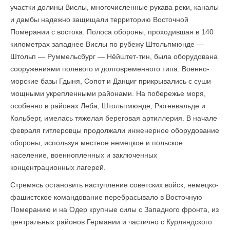
участки долины Вислы, многочисленные рукава реки, каналы
и дамбы надежно защищали территорию Восточной
Померании с востока. Полоса обороны, проходившая в 140
километрах западнее Вислы по рубежу Штольпмюнде —
Штольп — Руммельсбург — Нёйштет-тин, была оборудована
сооружениями полевого и долговременного типа. Военно-
морские базы Гдыня, Сопот и Данциг прикрывались с суши
мощными укреплен­ными районами. На побережье моря,
особенно в районах Леба, Штольпмюнде, Рюгенвальде и
Кольберг, имелась тяжелая береговая артиллерия. В начале
февраля гитлеровцы продолжали инженерное оборудование
обороны, используя местное немецкое и польское
население, военнопленных и заключенных
концентрационных лагерей.
Стремясь остановить наступление советских войск, немецко-
фашистское коман­дование перебрасывало в Восточную
Померанию и на Одер крупные силы с Западного фронта, из
центральных районов Германии и частично с Курляндского