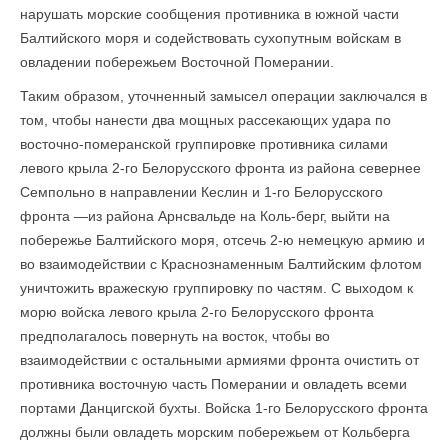
нарушать морские сообщения противника в южной части
Балтийского моря и содействовать сухопутным войскам в
овладении побережьем Восточной Померании.
Таким образом, уточненный замысел операции заключался в
том, чтобы нанести два мощных рассекающих удара по
восточно-померанской группировке противника силами
левого крыла 2-го Белорусского фронта из района севернее
Семпольно в направлении Кеслин и 1-го Белорусского
фронта —из района Арнсвальде на Коль-берг, выйти на
побережье Балтийского моря, отсечь 2-ю немецкую армию и
во взаимодействии с Краснознаменным Балтийским флотом
уничтожить вражескую группировку по частям. С выходом к
морю войска левого крыла 2-го Белорусского фронта
предполагалось повернуть на восток, чтобы во
взаимодействии с остальными армиями фронта очистить от
противника восточную часть Померании и овладеть всеми
портами Данцигской бухты. Войска 1-го Белорусского фронта
должны были овладеть морским побережьем от Кольберга