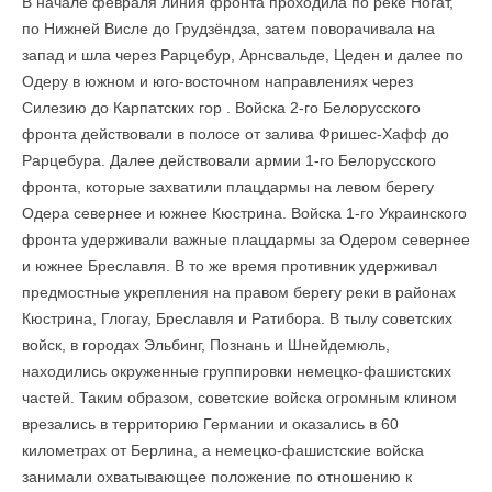
В начале февраля линия фронта проходила по реке Ногат,
по Нижней Висле до Грудзёндза, затем поворачивала на
запад и шла через Рарцебур, Арнсвальде, Цеден и далее по
Одеру в южном и юго-восточном направлениях через
Силезию до Карпатских гор . Войска 2-го Белорусского
фронта действовали в полосе от залива Фришес-Хафф до
Рарцебура. Далее действовали армии 1-го Белорусского
фронта, которые захватили плацдармы на левом берегу
Одера севернее и южнее Кюстрина. Войска 1-го Украинского
фронта удерживали важные плацдармы за Одером севернее
и южнее Бреславля. В то же время противник удерживал
предмостные укрепления на правом берегу реки в районах
Кюстрина, Глогау, Бреславля и Ратибора. В тылу советских
войск, в городах Эльбинг, Познань и Шнейдемюль,
находились окруженные группировки немецко-фашистских
частей. Таким образом, советские войска огромным клином
врезались в территорию Германии и оказались в 60
километрах от Берлина, а немецко-фашистские войска
занимали охватывающее положение по отношению к