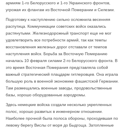
армиям 1-го Белорусского и 1-го Украинского фронтов,
угрожая их флангам из Восточной Померании и Силезии.
Подготовку к наступлению сильно осложнила весенняя
распутица. Коммуни­кации советских войск оказались
растянутыми. Железнодорожный транспорт еще не мог
удовлетворить все потребности армий, так как темпы
восстановления железных дорог отставали от темпов
наступления войск. Борьба за Восточную Померанию
началась 10 февраля силами 2-го Белорусского фронта. В
это время Восточная Померания представляла собой
важный стратегический плацдарм гитлеровцев. Она играла
большую роль в военной экономике фашистской Германии.
Там разме­щались военные заводы, продовольственные
базы, хорошо оборудованные аэродромы.
Здесь немецкие войска создали несколько укрепленных
полос, хорошо развитых в инженерном отношении.
Наиболее прочной была полоса обороны, проходившая по
левому берегу Вислы от моря до Быдгоща. Затопленные