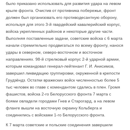
было приказано использовать для развития удара на левом
крыле фронта. Очистив от противника побережье, фронт
должен был организовать его противодесантную оборону,
используя для этого 3-й гвардейский кавалерийский корпус,
войска укрепленных районов и некоторые другие части.
Выполняя поставленные задачи, советские войска с 6 марта
начали стремительно продвигаться по всему фронту, нанося
удары в северном, северо-восточном и восточном
направлениях. 98-й стрелковый корпус 2-й ударной армии,
которым командовал генерал-лейтенант Г. И. Анисимов,
завершил ликвидацию группировки, ок­руженной в крепости
Грудзёндз. Остатки вражеских войск численностью более 5
тыс человек во главе с комендантом сдались в плен. Громя
фашистов, войска 2-го Белорусского фронта 7 марта с
боями овладели городами Гнев и Старогард, а на левом
фланге вышли на восточную окраину Кольберга и
соединились с войсками 1-го Белорусского фронта.
К 7 марта советские и польские соединения завершили