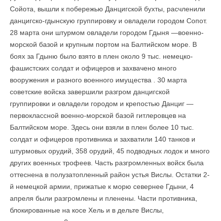
Сойота, вышли к побережью Данцигской бухты, расчленили
данцигско-гдынскую группировку и овладели городом Сопот.
28 марта они штурмом овладели городом Гдыня —военно-
морской базой и крупным портом на Балтий­ском море. В
боях за Гдыню было взято в плен около 9 тыс. немецко-
фашистских солдат и офицеров и захвачено много
вооружения и разного военного имущества . 30 марта
советские войска завершили разгром данцигской
группировки и овладели городом и крепостью Данциг —
первоклассной военно-морской базой гитлеровцев на
Балтийском море. Здесь они взяли в плен более 10 тыс.
солдат и офицеров противника и захва­тили 140 танков и
штурмовых орудий, 358 орудий, 45 подводных лодок и много
других военных трофеев. Часть разгромленных войск была
оттеснена в полузатопленный район устья Вислы. Остатки 2-
й немецкой армии, прижатые к морю севернее Гдыни, 4
апреля были разгромлены и пленены. Части противника,
блокированные на косе Хель и в дельте Вислы,