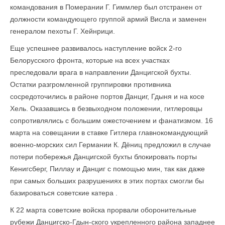
командования в Померании Г. Гиммлер был отстранен от
должности командующего группой армий Висла и заменен
генералом пехоты Г. Хейнрици.
Еще успешнее развивалось наступление войск 2-го
Белорусского фронта, кото­рые на всех участках
преследовали врага в направлении Данцигской бухты.
Остатки разгромленной группировки противника
сосредоточились в районе портов Данциг, Гдыня и на косе
Хель. Оказавшись в безвыходном положении, гитлеровцы
сопротивлялись с большим ожесточением и фанатизмом. 16
марта на совещании в ставке Гитлера главнокомандующий
военно-морских сил Германии К. Дёниц предложил в случае
потери побережья Данцигской бухты блокировать порты
Кенигсберг, Пиллау и Данциг с помощью мин, так как даже
при самых больших разруше­ниях в этих портах смогли бы
базироваться советские катера .
К 22 марта советские войска прорвали оборонительные
рубежи Данцигско-Гдын-ского укрепленного района западнее