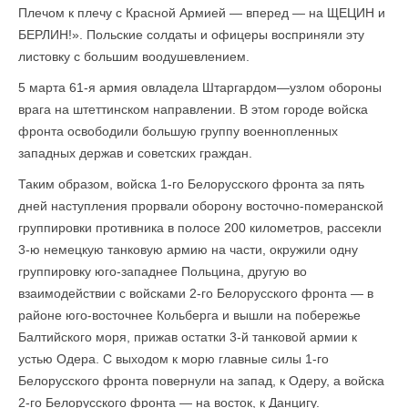
Плечом к плечу с Красной Армией — вперед — на ЩЕЦИН и
БЕРЛИН!». Польские солдаты и офицеры восприняли эту
листовку с большим воодушевлением.
5 марта 61-я армия овладела Штаргардом—узлом обороны
врага на штеттинском направлении. В этом городе войска
фронта освободили большую группу военнопленных
западных держав и советских граждан.
Таким образом, войска 1-го Белорусского фронта за пять
дней наступления прорвали оборону восточно-померанской
группировки противника в полосе 200 километров, рассекли
3-ю немецкую танковую армию на части, окружили одну
груп­пировку юго-западнее Польцина, другую во
взаимодействии с войсками 2-го Белорусского фронта — в
районе юго-восточнее Кольберга и вышли на побережье
Балтийского моря, прижав остатки 3-й танковой армии к
устью Одера. С выходом к морю главные силы 1-го
Белорусского фронта повернули на запад, к Одеру, а войска
2-го Белорусского фронта — на восток, к Данцигу.