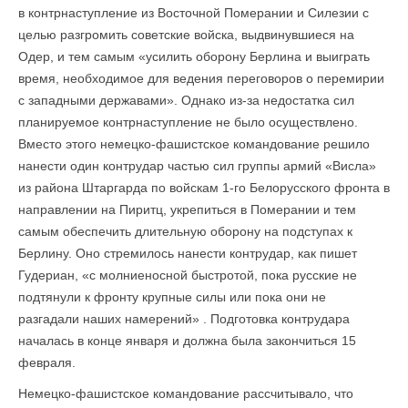
в контрнаступление из Восточной Померании и Силезии с
целью разгромить советские войска, выдвинувшиеся на
Одер, и тем самым «усилить оборону Берлина и выиграть
время, необходимое для ведения переговоров о перемирии
с западными державами». Однако из-за недостатка сил
планируемое контрнаступление не было осуществлено.
Вместо этого немецко-фашистское командование решило
нанести один контрудар частью сил группы армий «Висла»
из района Штаргарда по войскам 1-го Белорусского фронта в
направлении на Пиритц, укрепиться в Померании и тем
самым обеспечить длительную оборону на подступах к
Берлину. Оно стремилось нанести контрудар, как пишет
Гудериан, «с молниеносной быстротой, пока русские не
подтянули к фронту крупные силы или пока они не
разгадали наших намерений» . Подготовка контрудара
началась в конце января и должна была закончиться 15
февраля.
Немецко-фашистское командование рассчитывало, что