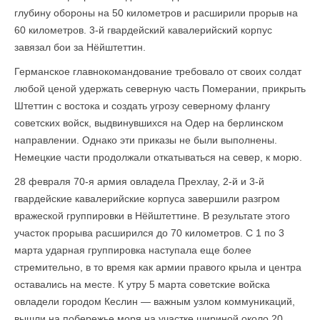
глубину обороны на 50 километров и расширили прорыв на
60 километров. 3-й гвардейский кавалерийский корпус
завязал бои за Нёйштеттин.
Германское главнокомандование требовало от своих солдат
любой ценой удержать северную часть Померании, прикрыть
Штеттин с востока и создать угрозу северному флангу
советских войск, выдвинувшихся на Одер на берлинском
направлении. Однако эти приказы не были выполнены.
Немецкие части продолжали откатываться на север, к морю.
28 февраля 70-я армия овладела Прехлау, 2-й и 3-й
гвардейские кавалерийские корпуса завершили разгром
вражеской группировки в Нёйштеттине. В результате этого
участок прорыва расширился до 70 километров. С 1 по 3
марта ударная группировка наступала еще более
стремительно, в то время как армии правого крыла и центра
оставались на месте. К утру 5 марта советские войска
овладели городом Кеслин — важным узлом коммуникаций,
вышли на побережье моря на участке шириной около 20