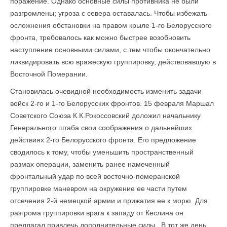
поражение. Однако основные силы противника не были
разгромлены; угроза с севера оставалась. Чтобы избежать
осложнения обстановки на правом крыле 1-го Белорусского
фронта, требовалось как можно быстрее возобновить
наступление основными силами, с тем чтобы окончательно
ликвидировать всю вражескую группировку, действовавшую в
Восточной Померании.
Становилась очевидной необходимость изменить задачи
войск 2-го и 1-го Бело­русских фронтов. 15 февраля Маршал
Советского Союза К.К.Рокоссовский доложил начальнику
Генерального штаба свои соображения о дальнейших
действиях 2-го Белорусского фронта. Его предложение
сводилось к тому, чтобы уменьшить пространственный
размах операции, заменить ранее намеченный
фронтальный удар по всей восточно-померанской
группировке маневром на окружение ее части путем
отсечения 2-й немецкой армии и прижатия ее к морю. Для
разгрома группировки врага к западу от Кеслина он
предлагал привлечь дополнительные силы . В тот же день