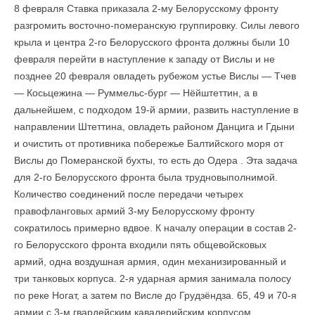
8 февраля Ставка приказала 2-му Белорусскому фронту
разгромить восточно-померанскую группировку. Силы левого
крыла и центра 2-го Белорусского фронта должны были 10
февраля перейти в наступление к западу от Вислы и не
позднее 20 февраля овладеть рубежом устье Вислы — Тчев
— Косьцежина — Руммельс-бург — Нёйштеттин, а в
дальнейшем, с подходом 19-й армии, развить наступление в
направлении Штеттина, овладеть районом Данцига и Гдыни
и очистить от противника побережье Балтийского моря от
Вислы до Померанской бухты, то есть до Одера . Эта задача
для 2-го Белорусского фронта была трудновыполнимой.
Количе­ство соединений после передачи четырех
правофланговых армий 3-му Белорусскому фронту
сократилось примерно вдвое. К началу операции в состав 2-
го Белорусского фронта входили пять общевойсковых
армий, одна воздушная армия, один меха­низированный и
три танковых корпуса. 2-я ударная армия занимала полосу
по реке Ногат, а затем по Висле до Грудзёндза. 65, 49 и 70-я
армии с 3-м гвардейским кавалерийским корпусом