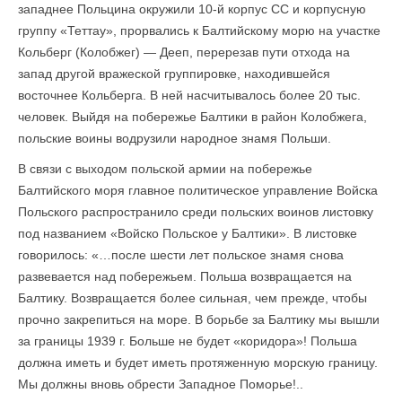
западнее Польцина окружили 10-й корпус СС и корпусную
группу «Теттау», прорвались к Балтийскому морю на участке
Кольберг (Колобжег) — Дееп, перерезав пути отхода на
запад другой вражеской группировке, находившейся
восточнее Кольберга. В ней насчитывалось более 20 тыс.
человек. Выйдя на побережье Балтики в район Колобжега,
польские воины водрузили народное знамя Польши.
В связи с выходом польской армии на побережье
Балтийского моря главное политическое управление Войска
Польского распространило среди польских воинов листовку
под названием «Войско Польское у Балтики». В листовке
говорилось: «…после шести лет польское знамя снова
развевается над побережьем. Польша возвра­щается на
Балтику. Возвращается более сильная, чем прежде, чтобы
прочно закрепиться на море. В борьбе за Балтику мы вышли
за границы 1939 г. Больше не будет «коридора»! Польша
должна иметь и будет иметь протяженную морскую границу.
Мы должны вновь обрести Западное Поморье!..