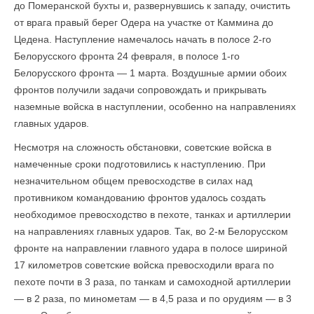
до Померанской бухты и, развернувшись к западу, очистить
от врага правый берег Одера на участке от Каммина до
Цедена. Наступление намечалось начать в полосе 2-го
Белорусского фронта 24 февраля, в полосе 1-го
Белорусского фронта — 1 марта. Воздушные армии обоих
фронтов по­лучили задачи сопровождать и прикрывать
наземные войска в наступлении, особенно на направлениях
главных ударов.
Несмотря на сложность обстановки, советские войска в
намеченные сроки подготовились к наступлению. При
незначительном общем превосходстве в силах над
противником командованию фронтов удалось создать
необходимое превосходство в пехоте, танках и артиллерии
на направлениях главных ударов. Так, во 2-м Белорусском
фронте на направлении главного удара в полосе шириной
17 кило­метров советские войска превосходили врага по
пехоте почти в 3 раза, по танкам и самоходной артиллерии
— в 2 раза, по минометам — в 4,5 раза и по орудиям — в 3