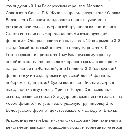
командующий 1-м Белорусским фронтом Маршал
Советского Союза Г. К. Жуков запросил разрешение Ставки
Верховного Главнокомандования принять участие в
разгроме восточно-померанской группировки противника.
Ставка согласилась с предложения­ми командующих
фронтами. Она разрешила использовать 19-ю армию и 3-й
гвардейский танковый корпус по плану маршала К. К.
Рокоссовского и приказала 1-му Белорусскому фронту
перейти в наступление силами правого крыла в северном
направлении на Фалькенбург и Голлнов. 3-й Белорусский
фронт получил задачу выдвинуть свой левый фланг на
побережье Данцигской бухты восточнее Вислы и закрыть
выход противнику с косы Фрише-Нерунг. Это позволило
освободившиеся войска 2-й ударной армии использовать на
левом фланге, что усиливало ударную группировку 2-го
Белорусского фронта, действовавшего к западу от Вислы.
Краснознаменный Балтийский флот должен был активными
действиями авиации, подводных лодок и торпедных катеров