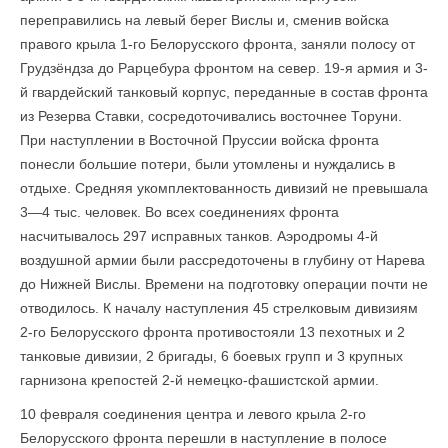
переправились на левый берег Вислы и, сменив войска
правого крыла 1-го Белорусского фронта, заняли полосу от
Грудзёндза до Рарцебура фронтом на север. 19-я армия и 3-
й гвардейский танковый корпус, переданные в состав фронта
из Резерва Ставки, сосредоточивались восточнее Торуни.
При наступлении в Восточной Пруссии войска фронта
понесли большие потери, были утомлены и нуждались в
отдыхе. Средняя укомплектованность дивизий не превышала
3—4 тыс. человек. Во всех соединениях фронта
насчитывалось 297 исправных танков. Аэродромы 4-й
воздушной армии были рассредоточены в глубину от Нарева
до Нижней Вислы. Времени на подготовку операции почти не
отводилось. К началу наступления 45 стрелковым дивизиям
2-го Белорусского фронта противостояли 13 пехотных и 2
танковые дивизии, 2 бригады, 6 боевых групп и 3 крупных
гарнизона крепостей 2-й немецко-фашистской армии.
10 февраля соединения центра и левого крыла 2-го
Белорусского фронта перешли в наступление в полосе