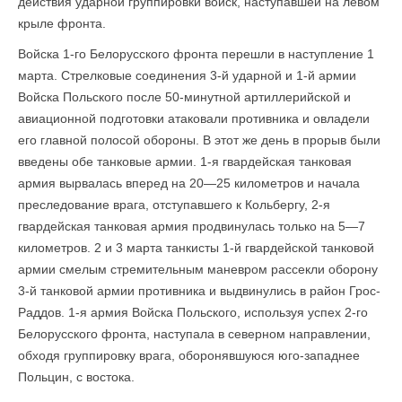
действия ударной группировки войск, наступавшей на левом
крыле фронта.
Войска 1-го Белорусского фронта перешли в наступление 1
марта. Стрелковые соединения 3-й ударной и 1-й армии
Войска Польского после 50-минутной артиллерийской и
авиационной подготовки атаковали противника и овладели
его главной полосой обороны. В этот же день в прорыв были
введены обе танковые армии. 1-я гвардейская танковая
армия вырвалась вперед на 20—25 километров и начала
преследование врага, отступавшего к Кольбергу, 2-я
гвардейская танковая армия продвинулась только на 5—7
километров. 2 и 3 марта танкисты 1-й гвардейской танковой
армии смелым стремительным маневром рассекли оборону
3-й танковой армии противника и выдвинулись в район Грос-
Раддов. 1-я армия Войска Польского, используя успех 2-го
Белорусского фронта, наступала в северном направлении,
обходя группировку врага, оборонявшуюся юго-западнее
Польцин, с востока.