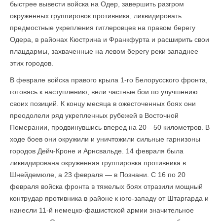
быстрее вывести войска на Одер, завершить разгром
окруженных группировок противника, ликвидировать
предмостные укрепления гитлеровцев на правом берегу
Одера, в районах Кюстрина и Франкфурта и расширить свои
плацдармы, захваченные на левом берегу реки западнее
этих городов.
В феврале войска правого крыла 1-го Белорусского фронта,
готовясь к наступлению, вели частные бои по улучшению
своих позиций. К концу месяца в ожесточенных боях они
преодолели ряд укрепленных рубежей в Восточной
Померании, продвинувшись вперед на 20—50 километров. В
ходе боев они окружили и уничтожили сильные гарнизоны
городов Дейч-Кроне и Арнсвальде. 14 февраля была
ликвидирована окруженная группировка противника в
Шнейдемюле, а 23 февраля — в Познани. С 16 по 20
февраля войска фронта в тяжелых боях отразили мощный
контрудар противника в районе к юго-западу от Штаргарда и
нанесли 11-й немецко-фашистской армии значительное