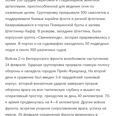
более 100 орудий береговой и стационарной зенитной
артиллерии, приспособленной для ведения огня по
наземным целям. Группировку прикрывали 300 самолетов и
поддерживали боевые корабли флота и речной флотилии,
базировавшиеся в портах Померанской бухты и залива
Штеттинер-Хафф. В резерве, западнее Штеттина, была
корпусная группа «Свинемюнде», которая приравнивалась к
армии. В портах и на судоверфях находилось 50 подводных
лодок и около 300 различных судов.
Войска 2-го Белорусского фронта возобновили наступление
24 февраля. Ударная группировка прорвала главную полосу
обороны и овладела городом Прейс-Фридланд. На второй
день в сражение был введен 3-й гвардейский танковый
корпус, который внезапным ударом завершил прорыв
обороны врага на всю тактическую глубину и вышел на
оперативный простор, преодолев за день 40 километров. 70-
я армия продвинулась на 4—6 километров. Другие войска
фронта, встретив упорное сопротивление врага, успеха не
имели. 26 февраля соединения фронта вклинились в