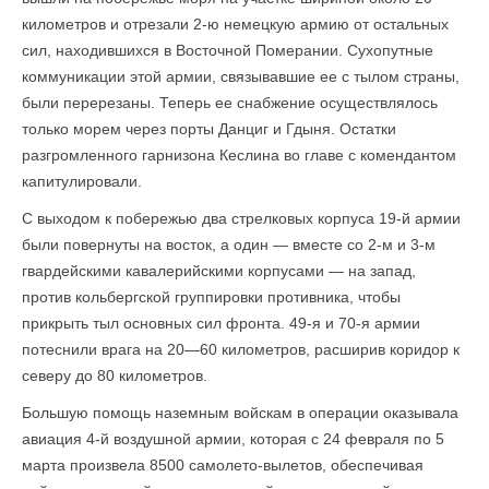
километров и отрезали 2-ю немецкую армию от остальных
сил, находившихся в Восточной Померании. Сухопутные
коммуникации этой армии, связывавшие ее с тылом страны,
были перерезаны. Теперь ее снабжение осуществлялось
только морем через порты Данциг и Гдыня. Остатки
разгромленного гарнизона Кеслина во главе с комендантом
капитулировали.
С выходом к побережью два стрелковых корпуса 19-й армии
были повернуты на восток, а один — вместе со 2-м и 3-м
гвардейскими кавалерийскими корпусами — на запад,
против кольбергской группировки противника, чтобы
прикрыть тыл основных сил фронта. 49-я и 70-я армии
потеснили врага на 20—60 километров, расширив коридор к
северу до 80 километров.
Большую помощь наземным войскам в операции оказывала
авиация 4-й воздуш­ной армии, которая с 24 февраля по 5
марта произвела 8500 самолето-вылетов, обеспечивая