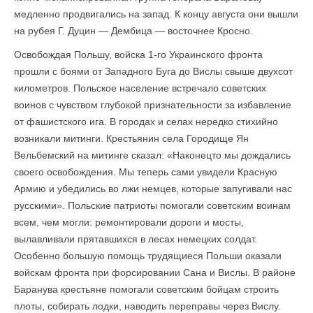
медленно продвигались на запад. К концу августа они вышли
на рубея Г. Дуцин — Дембица — восточнее Кросно.
Освобождая Польшу, войска 1-го Украинского фронта
прошли с боями от Западного Буга до Вислы свыше двухсот
километров. Польское население встречало советских
воинов с чувством глубокой признательности за избавление
от фашистского ига. В городах и селах нередко стихийно
возникали митинги. Крестьянин села Городище Ян
Вельбемский на митинге сказал: «Наконецто мы дождались
своего освобождения. Мы теперь сами увидели Красную
Армию и убедились во лжи немцев, которые запугивали нас
русскими». Польские патриоты помогали советским воинам
всем, чем могли: ремонтировали дороги и мосты,
вылавливали прятавшихся в лесах немецких солдат.
Особенно большую помощь трудящиеся Польши оказали
войскам фронта при форсировании Сана и Вислы. В районе
Баранува крестьяне помогали советским бойцам строить
плоты, собирать лодки, наводить переправы через Вислу.