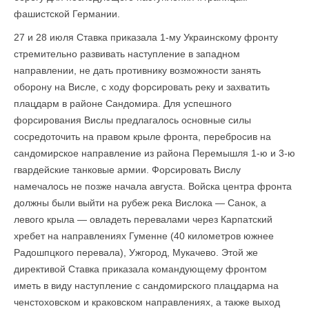
фашистской Германии.
27 и 28 июля Ставка приказала 1-му Украинскому фронту
стремительно развивать наступление в западном
направлении, не дать противнику возможности занять
оборону на Висле, с ходу форсировать реку и захватить
плацдарм в районе Сандо­мира. Для успешного
форсирования Вислы предлагалось основные силы
сосредоточить на правом крыле фронта, перебросив на
сандомирское направление из района Перемышля 1-ю и 3-ю
гвардейские танковые армии. Форсировать Вислу
намечалось не позже начала августа. Войска центра фронта
должны были выйти на рубеж река Вислока — Санок, а
левого крыла — овладеть перевалами через Карпатский
хребет на направлениях Гуменне (40 километров южнее
Радошпцкого перевала), Ужгород, Мукачево. Этой же
директивой Ставка приказала командующему фронтом
иметь в виду наступление с сандомирского плацдарма на
ченстоховском и краковском направлениях, а также выход