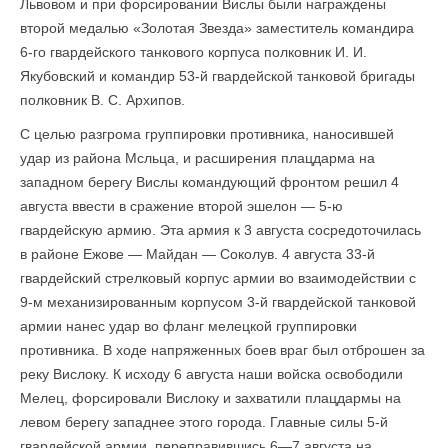
Львовом и при форсировании Вислы были награждены
второй медалью «Золотая Звезда» заместитель командира
6-го гвардейского танкового корпуса полковник И. И.
Якубовский и командир 53-й гвардейской танковой бригады
полковник В. С. Архипов.
С целью разгрома группировки противника, наносившей
удар из района Мсльца, и расширения плацдарма на
западном берегу Вислы командующий фронтом решил 4
августа ввести в сражение второй эшелон — 5-ю
гвардейскую армию. Эта армия к 3 августа сосредоточилась
в районе Ежове — Майдан — Соколув. 4 августа 33-й
гвардейский стрелковый корпус армии во взаимодействии с
9-м механизированным корпусом 3-й гвардейской танковой
армии нанес удар во фланг мелецкой груп­пировки
противника. В ходе напряженных боев враг был отброшен за
реку Вислоку. К исходу 6 августа наши войска освободили
Мелец, форсировали Вислоку и захватили плацдармы на
левом берегу западнее этого города. Главные силы 5-й
гвардейской армии, переправившись 6—7 августа на