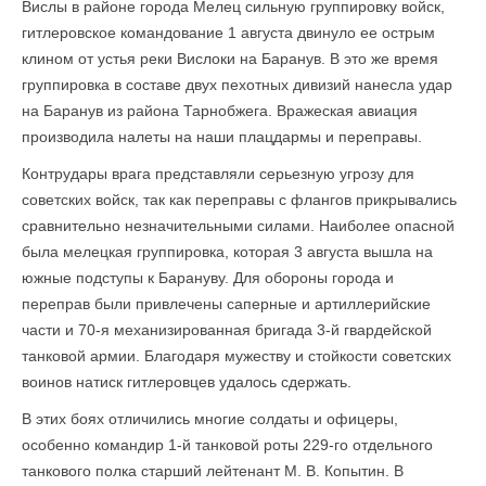
Вислы в районе города Мелец сильную группировку войск,
гитлеровское командование 1 августа двинуло ее острым
клином от устья реки Вислоки на Баранув. В это же время
группировка в составе двух пехотных дивизий нанесла удар
на Баранув из района Тарнобжега. Вражеская авиация
производила налеты на наши плацдармы и переправы.
Контрудары врага представляли серьезную угрозу для
советских войск, так как переправы с флангов прикрывались
сравнительно незначительными силами. Наиболее опасной
была мелецкая группировка, которая 3 августа вышла на
южные подступы к Барануву. Для обороны города и
переправ были привлечены саперные и артиллерийские
части и 70-я механизированная бригада 3-й гвардейской
танковой армии. Благодаря мужеству и стойкости советских
воинов натиск гитлеровцев удалось сдержать.
В этих боях отличились многие солдаты и офицеры,
особенно командир 1-й танковой роты 229-го отдельного
танкового полка старший лейтенант М. В. Копытин. В