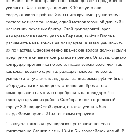
по Висле, немецко-фашистское командование продолжало
усиливать 4-ю танковую армию. К 10 августа оно
сосредоточило в районе Хмельника крупную группировку в
составе четырех танковых, одной моторизованной дивизий и
нескольких пехотных бригад. Этой группировкой враг
намеревался нанести удар на Баранув, выйти к Висле и
расчленить наши войска на плацдарме, а затем уничтожить
их по частям. Одновременно вражеские войска должны были
предпринять сильные контратаки из района Опатува. Однако
контрудар противника не застал наши войска врасплох, так
как командо­вание фронта, разгадав намерение врага,
усилило этот участок плацдарма. Занимаемые рубежи были
оборудованы в инженерном отношении. Кроме того,
командование наметило перебросить на плацдарм 4-ю
танковую армию из района Самбора и один стрелковый
корпус 3-й гвардейской армии, а также усилить 5-ю
гвардейскую армию 31-м танковым корпусом.
11 августа танковая группировка противника нанесла
контрудар на Сташув в стык 13-й и 5-й гвардейской армий. В