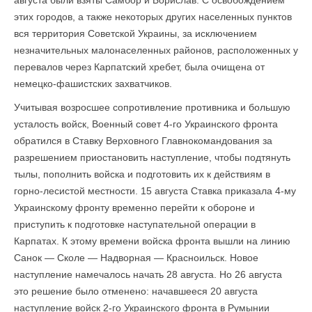
августа были взяты Самбор и Борислав. С освобождением
этих городов, а также некоторых других населенных пунктов
вся территория Советской Украины, за исключением
незначительных малонаселенных районов, расположенных у
перевалов через Карпатский хребет, была очищена от
немецко-фашистских захватчиков.
Учитывая возросшее сопротивление противника и большую
усталость войск, Военный совет 4-го Украинского фронта
обратился в Ставку Верховного Главноко­мандования за
разрешением приостановить наступление, чтобы подтянуть
тылы, пополнить войска и подготовить их к действиям в
горно-лесистой местности. 15 августа Ставка приказала 4-му
Украинскому фронту временно перейти к обороне и
приступить к подготовке наступательной операции в
Карпатах. К этому времени войска фронта вышли на линию
Санок — Сколе — Надворная — Красноильск. Новое
наступление намечалось начать 28 августа. Но 26 августа
это решение было отменено: начавшееся 20 августа
наступление войск 2-го Украинского фронта в Румынии