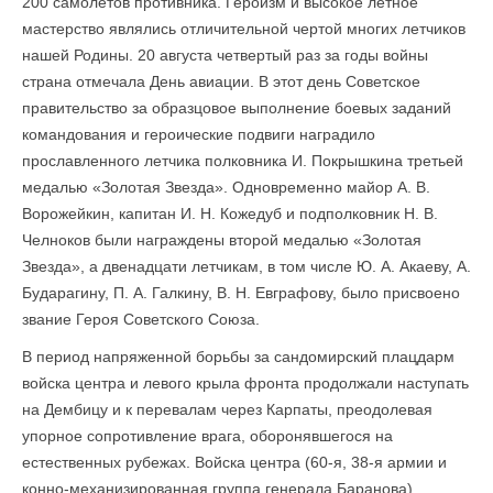
200 самолетов противника. Героизм и высокое летное
мастерство являлись отличительной чертой многих летчиков
нашей Родины. 20 августа четвертый раз за годы войны
страна отмечала День авиации. В этот день Советское
правительство за образцовое выполнение боевых заданий
командования и героические подвиги наградило
прославленного летчика полковника И. Покрышкина третьей
медалью «Золотая Звезда». Одновременно майор А. В.
Ворожейкин, капитан И. Н. Кожедуб и подполковник Н. В.
Челноков были награждены второй медалью «Золотая
Звезда», а двенадцати летчикам, в том числе Ю. А. Акаеву, А.
Бударагину, П. А. Галкину, В. Н. Евграфову, было присвоено
звание Героя Советского Союза.
В период напряженной борьбы за сандомирский плацдарм
войска центра и левого крыла фронта продолжали наступать
на Дембицу и к перевалам через Карпаты, преодолевая
упорное сопротивление врага, оборонявшегося на
естественных рубежах. Войска центра (60-я, 38-я армии и
конно-механизированная группа гене­рала Баранова)