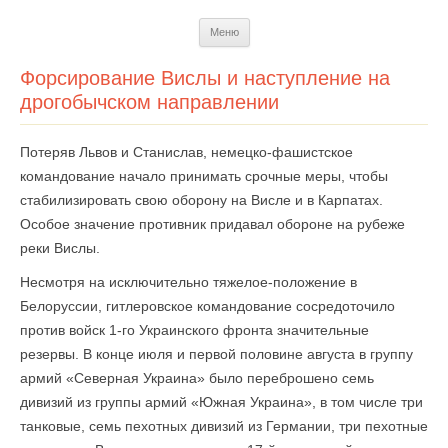
Перейти
Меню
к
содержимому
Форсирование Вислы и наступление на
дрогобычском направлении
Потеряв Львов и Станислав, немецко-фашистское
командование начало принимать срочные меры, чтобы
стабилизировать свою оборону на Висле и в Карпатах.
Особое значение противник придавал обороне на рубеже
реки Вислы.
Несмотря на исключительно тяжелое-положение в
Белоруссии, гитлеровское командование сосредоточило
против войск 1-го Украинского фронта значительные
резервы. В конце июля и первой половине августа в группу
армий «Северная Украина» было переброшено семь
дивизий из группы армий «Южная Украина», в том числе три
танковые, семь пехотных дивизий из Германии, три пехотные