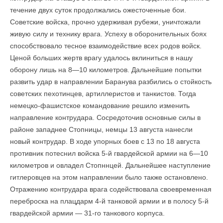
течение двух суток продолжались ожесточенные бои.
Советские войска, прочно удерживая рубежи, уничтожали
живую силу и технику врага. Успеху в оборонительных боях
способствовало тесное взаимодействие всех родов войск.
Ценой больших жертв врагу удалось вклиниться в нашу
оборону лишь на 8—10 километров. Дальнейшие попытки
развить удар в направлении Баранува разбились о стойкость
советских пехотинцев, артиллеристов и танкистов. Тогда
немецко-фашистское командование решило изменить
направление контрудара. Сосредоточив основные силы в
районе западнее Стопницы, немцы 13 августа нанесли
новый контрудар. В ходе упорных боев с 13 по 18 августа
противник потеснил войска 5-й гвардейской армии на 6—10
километров и овладел Стопннцей. Дальнейшее на­ступление
гитлеровцев на этом направлении было также остановлено.
Отражению контрудара врага содействовала своевременная
переброска на плацдарм 4-й танковой армии и в полосу 5-й
гвардейской армии — 31-го танкового корпуса.