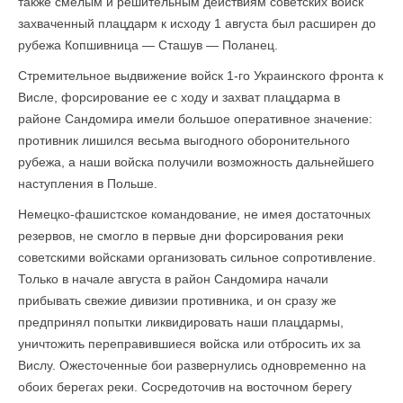
также смелым и решительным действиям советских войск
захваченный плацдарм к исходу 1 августа был расширен до
рубежа Копшивница — Сташув — Поланец.
Стремительное выдвижение войск 1-го Украинского фронта к
Висле, форсирование ее с ходу и захват плацдарма в
районе Сандомира имели большое оперативное значение:
противник лишился весьма выгодного оборонительного
рубежа, а наши войска получили возможность дальнейшего
наступления в Польше.
Немецко-фашистское командование, не имея достаточных
резервов, не смогло в первые дни форсирования реки
советскими войсками организовать сильное сопротивление.
Только в начале августа в район Сандомира начали
прибывать свежие дивизии противника, и он сразу же
предпринял попытки ликвидировать наши плац­дармы,
уничтожить переправившиеся войска или отбросить их за
Вислу. Ожесточенные бои развернулись одновременно на
обоих берегах реки. Сосредоточив на восточном берегу