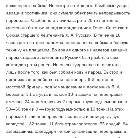
инженерные войска. Несмотря на мощные бомбовые удары
авиации противника, они сумели обеспечить непрерывность
переправы. Особенно отличилась рота 20-го понтонно-
мостового батальона под командованием Героя Советского
Союза старшего лейтенанта X. А. Русских. В течение 16
часов рота на трех паромах переправляла войска и боевую
технику на плацдарм. Во время одного из налетов авиации
паром старшего лейтенанта Русских был разбит, а сам
командир роты ранен. Но он эвакуировался в госпиталь
лишь после того, как был собран новый паром. Быстро и
организованно действовали понтонеры 6-й понтонно-
мостовой бригады под командованием полковника Я. А.
Берзина. К 1 августа в полосе 13-й армии на переправах
имелось 24 парома, из них 2 парома грузоподъемностью в
50—60 тонн и 9 — грузоподъемностью в 16 тонн. На этих
паромах были переправлены солдаты и офицеры двух
корпусов, 182 танка, 11 бронетранспортеров, 55 орудий, 94
автомашины. Благодаря четкой организации переправы, а