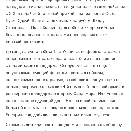
плацдарм, начали развивать наступление во взаимодействии
с 3-й гвардейской танковой армией в направлении Осек —
Буско-Здруй. 8 августа они вышли на рубеж Шидлув —
Стопница — Новы-Корчин. Дальнейшее их продвижение
было остановлено контратаками подошедших свежих
дивизий противника.
До конца августа войска 1-го Украинского фронта, отражая
непрерывные контратаки врага, вели бои за расширение
сандомирского плацдарма. Следует учесть, что еще 4
августа командующий фронтом приказал войскам,
находившимся на плацдарме, возобновить наступление с
целью разгрома главных сил 4-й немецкой танковой армии и
расширения плацдарма в сторону Сандомира. Наступление
началось на следующий день. Но наши войска, имевшие
большой некомплект в людях и испытывавшие недостаток
боеприпасов, добились лишь незначительного успеха.
Стремясь ликвидировать плацдарм и восстановить оборону