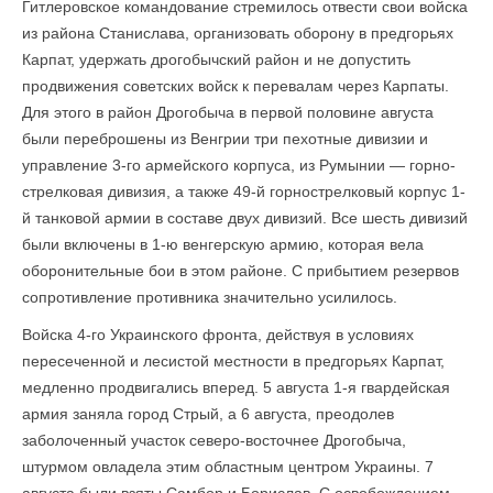
Гитлеровское командование стремилось отвести свои войска
из района Станислава, организовать оборону в предгорьях
Карпат, удержать дрогобычский район и не допустить
продвижения советских войск к перевалам через Карпаты.
Для этого в район Дрогобыча в первой половине августа
были переброшены из Венгрии три пехотные дивизии и
управление 3-го армейского корпуса, из Румынии — горно­
стрелковая дивизия, а также 49-й горнострелковый корпус 1-
й танковой армии в составе двух дивизий. Все шесть дивизий
были включены в 1-ю венгерскую армию, которая вела
оборонительные бои в этом районе. С прибытием резервов
сопротивление противника значительно усилилось.
Войска 4-го Украинского фронта, действуя в условиях
пересеченной и лесистой местности в предгорьях Карпат,
медленно продвигались вперед. 5 августа 1-я гвардейская
армия заняла город Стрый, а 6 августа, преодолев
заболоченный участок северо-восточнее Дрогобыча,
штурмом овладела этим областным центром Украины. 7