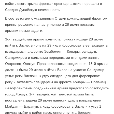
войск левого крыла фронта через карпатские перевалы в
Средне-Дунайскую низменность.
В соответствии с указаниями Ставки командующий фронтом
принял решение на наступление и 28 июля поставил
армиям новые задачи.
3-я гвардейская армия получила приказ к исходу 28 июля
выйти к Висле, в ночь на 29 июля форсировать ее, захватить
плацдармы на фронте Зембожин — Конары, овладеть
Сандомиром и сильными передовыми отрядами занять
Островец, Опатув. Правофланговые соединения 13-й армии
должны были 29 июля выйти к Висле на участке Сандомцр —
устье реки Вислоки, к утру следующего дня форсировать
реку и захватить плацдармы на фронте Конары — Поланец.
Левофланговым соединениям армии предстояло освободить
город Жешув. 1-й гвардейской танковой армии была
поставлена задача 29 июня нанести удар в направлении
Майдан — Баранув, с ходу форсировать Вислу и к утру 1
августа выйти в район населенного пункта Богория.