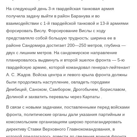
На следующий день 3-я гвардейская танковая армия
получила задачу выйти в район Баранува и во
взаимодействии с 1-й гвардейской танковой и 13-й армиями
форсировать Вислу. Форсирование Вислы с ходу
представляло собой большую трудность: ширина ее в
районе Сандомира достигает 200—250 метров, глубина —
двух с лишним метров. На сандомирское направление
планировалось выдвинуть и второй эшелон фронта — 5-ю
гвардейскую армию, которой командовал генерал-лейтенант
А. С. Жадов. Войска центра и левого крыла фронта должны
были продолжать наступление, овладеть городами
Дембицей, Саноком, Самбором, Дрогобычем, Бориславом,
Долиной и захватить перевалы через Карпаты .
В связи с новыми задачами, поставленными перед войсками
фронта, политические органы дали указания партийным и
комсомольским организациям широко пропагандировать
директиву Ставки Верховного Главнокомандования, в
которой предлагалось довести до сведения воинов фронта,