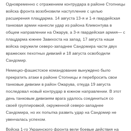
Одновременно с отражением контрудара в районе Стопницы
войска фронта возобновили наступление с целью
расширения плацдарма. 14 августа 13-я и 1-я гвардейская
танковая армии нанесли удар из района Климонтува в
общем направлении на Ожарув, а 3-я гвардейская армия— с
плацдарма южнее Завихоста на запад. 17 августа наши
войска окружили северо-западнее Сандомира части двух
вражеских пехотных дивизий и 18 августа освободили
Сандомир.
Немецко-фашистское командование вынуждено было
прекратить атаки в районе Стопницы и перебросить свои
танковые дивизии в район Ожарува, откуда 19 августа
последовал новый контрудар в южном направлении. В этот
день танковым дивизиям врага удалось соединиться со
своей группировкой, окруженной северо-западнее
Сандомира, но их попытка развить удар на Сандомир не
увенчалась успехом.
Войска 1-го Украинского фронта вели боевые действия на