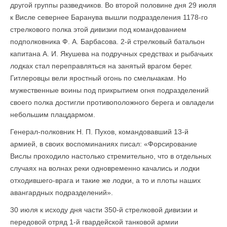
другой группы разведчиков. Во второй половине дня 29 июля
к Висле севернее Баранува вышли подразделения 1178-го
стрелко­вого полка этой дивизии под командованием
подполковника Ф. А. Барбасова. 2-й стрелковый батальон
капитана А. И. Якушева на подручных средствах и рыбачьих
лодках стал переправляться на занятый врагом берег.
Гитлеровцы вели яростный огонь по смельчакам. Но
мужественные воины под прикрытием огня подразделений
своего полка достигли противоположного берега и овладели
небольшим плацдармом.
Генерал-полковник Н. П. Пухов, командовавший 13-й
армией, в своих воспоминаниях писал: «Форсирование
Вислы проходило настолько стремительно, что в отдельных
случаях на волнах реки одновременно качались и лодки
отходившего-врага и такие же лодки, а то и плоты наших
авангардных подразделений».
30 июля к исходу дня части 350-й стрелковой дивизии и
передовой отряд 1-й гвардейской танковой армии