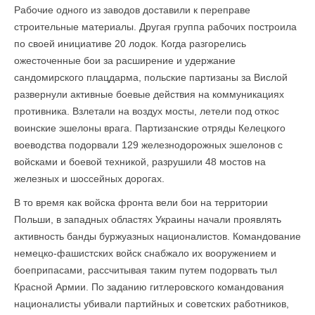
Рабочие одного из заводов доставили к переправе
строительные материалы. Другая группа рабочих построила
по своей инициативе 20 лодок. Когда разгорелись
ожесточенные бои за расширение и удержание
сандомирского плацдарма, польские партизаны за Вислой
развернули активные боевые действия на коммуникациях
противника. Взлетали на воздух мосты, летели под откос
воинские эшелоны врага. Партизанские отряды Келецкого
воеводства подорвали 129 железнодорожных эшелонов с
войсками и боевой техникой, разрушили 48 мостов на
железных и шоссейных дорогах.
В то время как войска фронта вели бои на территории
Польши, в западных областях Украины начали проявлять
активность банды буржуазных националистов. Командование
немецко-фашистских войск снабжало их вооружением и
боеприпасами, рассчитывая таким путем подорвать тыл
Красной Армии. По заданию гитлеровского командования
националисты убивали партийных и советских работников,