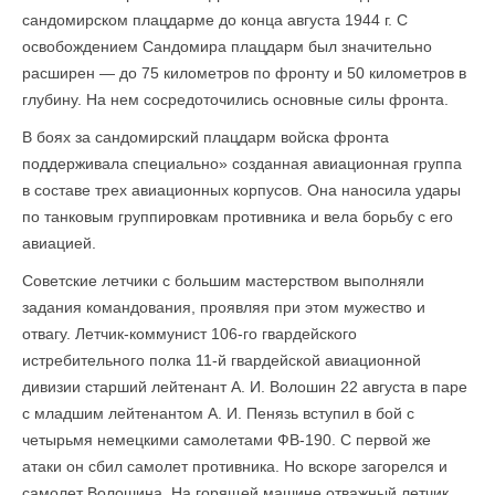
сандомирском плац­дарме до конца августа 1944 г. С
освобождением Сандомира плацдарм был значительно
расширен — до 75 километров по фронту и 50 километров в
глубину. На нем сосредоточились основные силы фронта.
В боях за сандомирский плацдарм войска фронта
поддерживала специально» созданная авиационная группа
в составе трех авиационных корпусов. Она наносила удары
по танковым группировкам противника и вела борьбу с его
авиацией.
Советские летчики с большим мастерством выполняли
задания командования, прояв­ляя при этом мужество и
отвагу. Летчик-коммунист 106-го гвардейского
истребительного полка 11-й гвардейской авиационной
дивизии старший лейтенант А. И. Волошин 22 августа в паре
с младшим лейтенантом А. И. Пенязь вступил в бой с
четырьмя немецкими самолетами ФВ-190. С первой же
атаки он сбил самолет противника. Но вскоре загорелся и
самолет Волошина. На горящей машине отважный летчик