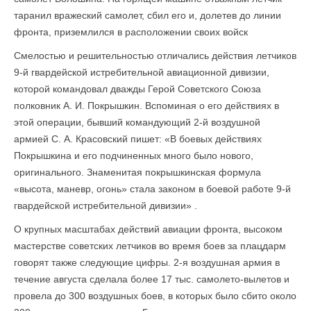
таранил вражеский самолет, сбил его и, долетев до линии
фронта, приземлился в расположении своих войск
Смелостью и решительностью отличались действия летчиков
9-й гвардейской истребительной авиационной дивизии,
которой командовал дважды Герой Советского Союза
полковник А. И. Покрышкин. Вспоминая о его действиях в
этой операции, бывший командующий 2-й воздушной
армией С. А. Красовский пишет: «В боевых действиях
Покрышкина и его подчиненных много было нового,
оригинального. Зна­менитая покрышкинская формула
«высота, маневр, огонь» стала законом в боевой работе 9-й
гвардейской истребительной дивизии» .
О крупных масштабах действий авиации фронта, высоком
мастерстве совет­ских летчиков во время боев за плацдарм
говорят также следующие цифры. 2-я воз­душная армия в
течение августа сделала более 17 тыс. самолето-вылетов и
провела до 300 воздушных боев, в которых было сбито около