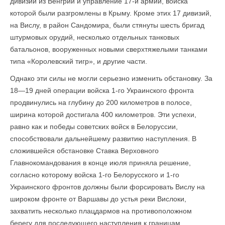
дивизии из Венгрии и управление 17-й армии, войска
которой были разгромлены в Крыму. Кроме этих 17 дивизий,
на Вислу, в район Сандомира, были стянуты шесть бригад
штурмовых орудий, несколько отдельных танковых
батальонов, вооруженных новыми сверхтяжелыми танками
типа «Королевский тигр», и другие части.
Однако эти силы не могли серьезно изменить обстановку. За
18—19 дней опе­рации войска 1-го Украинского фронта
продвинулись на глубину до 200 километров в полосе,
ширина которой достигала 400 километров. Эти успехи,
равно как и победы советских войск в Белоруссии,
способствовали дальнейшему развитию наступления. В
сложившейся обстановке Ставка Верховного
Главнокомандования в конце июля приняла решение,
согласно которому войска 1-го Белорусского и 1-го
Украинского фронтов должны были форсировать Вислу на
широком фронте от Варшавы до устья реки Вислоки,
захватить несколько плацдармов на противоположном
берегу для последующего наступления к границам