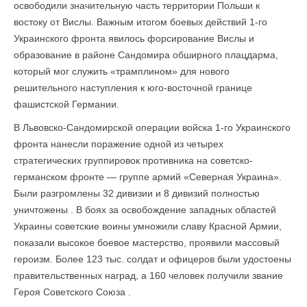
освободили значительную часть территории Польши к
востоку от Вислы. Важным итогом боевых действий 1-го
Украинского фронта явилось форсирование Вислы и
образование в районе Сандомира обширного плацдарма,
который мог служить «трамплином» для нового
решительного наступления к юго-восточной границе
фашистской Германии.
В Львовско-Сандомирской операции войска 1-го Украинского
фронта нанесли поражение одной из четырех
стратегических группировок противника на советско-
германском фронте — группе армий «Северная Украина».
Были разгромлены 32 дивизии и 8 дивизий полностью
уничтожены . В боях за освобождение западных областей
Украины советские воины умножили славу Красной Армии,
показали высокое боевое мастерство, проявили массовый
героизм. Более 123 тыс. солдат и офицеров были удостоены
правительственных наград, а 160 человек получили звание
Героя Советского Союза .