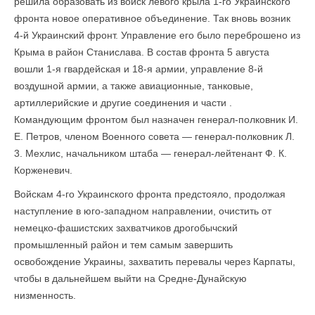
решила образовать из войск левого крыла 1-го Украинского
фронта новое оперативное объединение. Так вновь возник
4-й Украинский фронт. Управление его было переброшено из
Крыма в район Станислава. В состав фронта 5 августа
вошли 1-я гвардейская и 18-я армии, управление 8-й
воздушной армии, а также авиационные, танковые,
артиллерийские и другие соединения и части .
Командующим фронтом был назначен генерал-полковник И.
Е. Петров, членом Военного совета — генерал-полковник Л.
3. Мехлис, начальником штаба — генерал-лейтенант Ф. К.
Корженевич.
Войскам 4-го Украинского фронта предстояло, продолжая
наступление в юго-западном направлении, очистить от
немецко-фашистских захватчиков дрогобычский
промышленный район и тем самым завершить
освобождение Украины, захватить перевалы через Карпаты,
чтобы в дальнейшем выйти на Средне-Дунайскую
низменность.