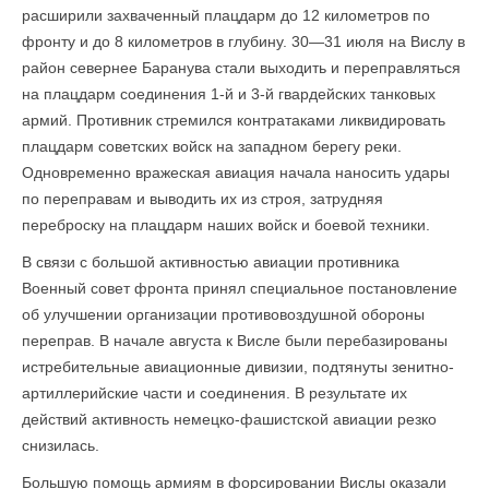
расширили захваченный плацдарм до 12 километров по
фронту и до 8 километров в глубину. 30—31 июля на Вислу в
район севернее Баранува стали выходить и переправляться
на плацдарм соединения 1-й и 3-й гвардейских танковых
армий. Противник стремился контратаками ликвидировать
плацдарм советских войск на западном берегу реки.
Одновременно вражеская авиация начала наносить удары
по переправам и выводить их из строя, затрудняя
переброску на плацдарм наших войск и боевой техники.
В связи с большой активностью авиации противника
Военный совет фронта принял специальное постановление
об улучшении организации противовоздушной обороны
переправ. В начале августа к Висле были перебазированы
истребительные авиационные дивизии, подтянуты зенитно-
артиллерийские части и соединения. В результате их
действий активность немецко-фашистской авиации резко
снизилась.
Большую помощь армиям в форсировании Вислы оказали