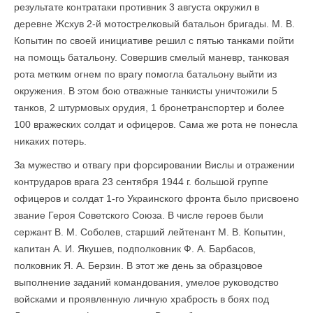
результате контратаки противник 3 августа окружил в
деревне Жсхув 2-й мотострелковый батальон бригады. М. В.
Копытин по своей инициативе решил с пятью танками пойти
на помощь батальону. Совершив смелый маневр, танковая
рота метким огнем по врагу помогла батальону выйти из
окружения. В этом бою отважные танкисты уничтожили 5
танков, 2 штурмовых орудия, 1 бронетранспортер и более
100 вражеских солдат и офицеров. Сама же рота не понесла
никаких потерь.
За мужество и отвагу при форсировании Вислы и отражении
контрударов врага 23 сентября 1944 г. большой группе
офицеров и солдат 1-го Украинского фронта было присвоено
звание Героя Советского Союза. В числе героев были
сержант В. М. Соболев, старший лейтенант М. В. Копытин,
капитан А. И. Якушев, подполковник Ф. А. Барбасов,
полковник Я. А. Берзин. В этот же день за образцовое
выполнение заданий командования, умелое руководство
войсками и проявленную личную храбрость в боях под