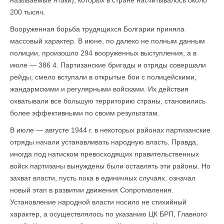
называемые ятаки), которых в стране насчитывалось около
200 тысяч.
Вооруженная борьба трудящихся Болгарии приняла
массовый характер. В июне, по далеко не полным данным
полиции, произошло 294 вооруженных выступления, а в
июле — 386 4. Партизанские бригады и отряды совершали
рейды, смело вступали в открытые бои с полицейскими,
жандармскими и регулярными войсками. Их действия
охватывали все большую территорию страны, становились
более эффективными по своим результатам.
В июле — августе 1944 г. в некоторых районах партизанские
отряды начали устанавливать народную власть. Правда,
иногда под натиском превосходящих правительственных
войск партизаны вынуждены были оставлять эти районы. Но
захват власти, пусть пока в единичных случаях, означал
новый этап в развитии движения Сопротивления.
Установление народной власти носило не стихийный
характер, а осуществлялось по указанию ЦК БРП, Главного