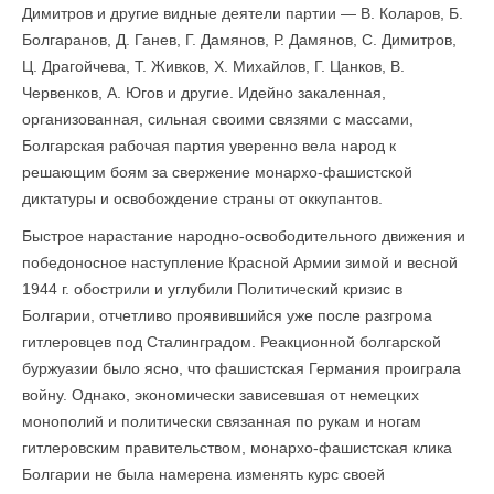
Димитров и другие видные деятели партии — В. Коларов, Б.
Болгаранов, Д. Ганев, Г. Дамянов, Р. Дамянов, С. Димитров,
Ц. Драгойчева, Т. Живков, X. Михайлов, Г. Цанков, В.
Червенков, А. Югов и другие. Идейно закаленная,
организованная, сильная своими связями с массами,
Болгарская рабочая партия уверенно вела народ к
решающим боям за свержение монархо-фашистской
диктатуры и освобождение страны от оккупантов.
Быстрое нарастание народно-освободительного движения и
победоносное наступление Красной Армии зимой и весной
1944 г. обострили и углубили Политический кризис в
Болгарии, отчетливо проявившийся уже после разгрома
гитлеровцев под Сталинградом. Реакционной болгарской
буржуазии было ясно, что фашистская Германия проиграла
войну. Однако, экономически зависевшая от немецких
монополий и политически связанная по рукам и ногам
гитлеровским правительством, монархо-фашистская клика
Болгарии не была намерена изменять курс своей