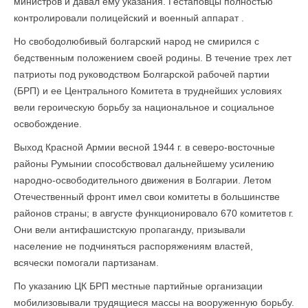
министров и давал ему указания. Гестаповцы полностью
контролировали полицейский и военный аппарат .
Но свободолюбивый болгарский народ не смирился с
бедственным положением своей родины. В течение трех лет
патриоты под руководством Болгарской рабочей партии
(БРП) и ее Центрального Комитета в труднейших условиях
вели героическую борьбу за национальное и социальное
освобождение.
Выход Красной Армии весной 1944 г. в северо-восточные
районы Румынии способствовал дальнейшему усилению
народно-освободительного движения в Болгарии. Летом
Отечественный фронт имел свои комитеты в большинстве
районов страны; в августе функционировало 670 комитетов г.
Они вели антифашистскую пропаганду, призывали
население не подчиняться распоряжениям властей,
всячески помогали партизанам.
По указанию ЦК БРП местные партийные организации
мобилизовывали трудящиеся массы на вооруженную борьбу.