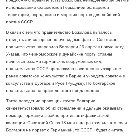
предложило правительству Божилова немедленно запретить
использование фашистской Германией болгарской
территории, аэродромов и морских портов для действий
против СССР.
В связи с тем что правительство Божилова пыталось
отрицать эти совершенно очевидные факты, Советское
правительство направило Болгарии 26 апреля новую ноту.
Указав, что черноморские и дунайские порты страны
являются базами германских вооруженных сил,
правительство СССР предложило восстановить закрытое
ранее советское консульство в Варне и учредить советские
консульства в Бургасе и Русе (Рущуке). Но болгарское
правительство не приняло этого предложения.
Такое поведение правящих кругов Болгарии
свидетельствовало об их стремлении и дальше оказывать
помощь Германии в войне против антифашистской
коалиции. Советский Союз 18 мая еще раз заявил, что если
Болгария не порвет с Германией, то СССР «будет считать