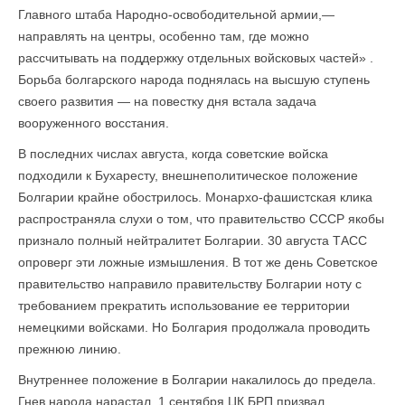
Главного штаба Народно-освободительной армии,—
направлять на центры, особенно там, где можно
рассчитывать на поддержку отдельных войсковых частей» .
Борьба болгарского народа поднялась на высшую ступень
своего развития — на повестку дня встала задача
вооруженного восстания.
В последних числах августа, когда советские войска
подходили к Бухаресту, внешнеполитическое положение
Болгарии крайне обострилось. Монархо-фашистская клика
распространяла слухи о том, что правительство СССР якобы
признало полный нейтралитет Болгарии. 30 августа ТАСС
опроверг эти ложные измышления. В тот же день Советское
правительство направило правительству Болгарии ноту с
требованием прекратить использование ее территории
немецкими войсками. Но Болгария продолжала проводить
прежнюю линию.
Внутреннее положение в Болгарии накалилось до предела.
Гнев народа нарастал. 1 сентября ЦК БРП призвал