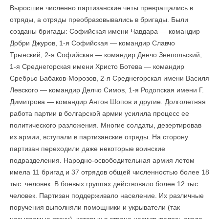
Выросшие численно партизанские четы превращались в
отряды, а отряды преобразовывались в бригады. Были
созданы бригады: Софийская имени Чавдара — командир
Добри Джуров, 1-я Софийская — командир Славчо
Трынский, 2-я Софийская — командир Денчо Знепольский,
1-я Среднегорская имени Христо Ботева — командир
Сребрьо Бабаков-Морозов, 2-я Среднегорская имени Василя
Левского — командир Делчо Симов, 1-я Родопская имени Г.
Димитрова — командир Антон Шопов и другие. Долголетняя
работа пар­тии в болгарской армии усилила процесс ее
политического разложения. Многие солдаты, дезертировав
из армии, вступали в партизанские отряды. На сторону
партизан переходили даже некоторые воинские
подразделения. Народно-освободительная армия летом
имела 11 бригад и 37 отрядов общей численностью более 18
тыс. человек. В боевых группах действовало более 12 тыс.
человек. Партизан поддерживало население. Их различные
поручения выполняли помощники и укры­ватели (так