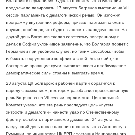
Болгарии с Германией». Однако правительство Болгарии
продолжало лавировать. 17 августа Багрянов выступил на VII
сессии парламента с демагогической речью. Он изложил
программу внутренних реформ, призвал партизан сложить
оружие, пообещав, что будет выполнять народную волю. На
другой день Багрянов сделал советскому поверенному в
делах в Софии уклончивое заявление, что Болгария порвет с
Германией при удобном случае, но таким способом, чтобы
избежать вооруженного конфликта с ней. Было яейо, что
болгарские правящие круги пытаются ввести в заблуждение
демократические силы страны и выиграть время.
23 августа ЦК Болгарской рабочей партии обратился к
народу с воззванием, в котором разоблачил провокационную
речь Багрянова на VII сессии парламента. Центральный
Комитет указал, что эта речь преследует цель «путем
хитрости и демагогии» нанести удар по Отечественному
фронту, ослабить партизанское движение. 24 августа, на
следующий день после падения правительства Антонеску в
Румынии, по инициативе ЦК БРП делегация Национального