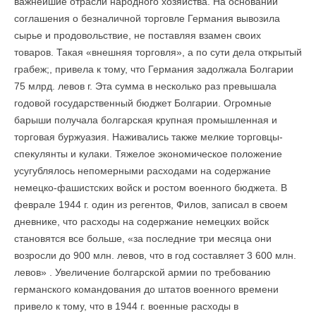
важнейшие отрасли народного хозяйства. На основании
соглашения о безналичной торговле Германия вывозила
сырье и продовольствие, не поставляя взамен своих
товаров. Такая «внешняя торговля», а по сути дела открытый
грабеж;, привела к тому, что Германия задолжала Болгарии
75 млрд. левов г. Эта сумма в несколько раз превышала
годовой государственный бюджет Болгарии. Огромные
барыши получала болгарская крупная промышленная и
торговая буржуазия. Наживались также мелкие торговцы-
спекулянты и кулаки. Тяжелое экономическое положение
усугублялось непомерными расходами на содержание
немецко-фашистских войск и ростом военного бюджета. В
феврале 1944 г. один из регентов, Филов, записал в своем
дневнике, что расходы на содержание немецких войск
становятся все больше, «за последние три месяца они
возросли до 900 млн. левов, что в год составляет 3 600 млн.
левов» . Увеличение болгарской армии по требованию
германского командования до штатов военного времени
привело к тому, что в 1944 г. военные расходы в