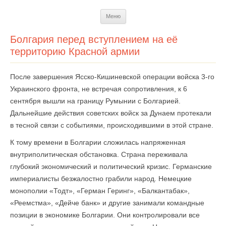
Перейти
Меню
к
содержимому
Болгария перед вступлением на её
территорию Красной армии
После завершения Ясско-Кишиневской операции войска 3-го
Украинского фронта, не встречая сопротивления, к 6
сентября вышли на границу Румынии с Болгарией.
Дальнейшие действия советских войск за Дунаем протекали
в тесной связи с событиями, происходившими в этой стране.
К тому времени в Болгарии сложилась напряженная
внутриполитическая обстановка. Страна переживала
глубокий экономический и политический кризис. Германские
империалисты безжалостно грабили народ. Немецкие
монополии «Тодт», «Герман Геринг», «Балкантабак»,
«Реемстма», «Дейче банк» и другие занимали командные
позиции в экономике Болгарии. Они контролировали все