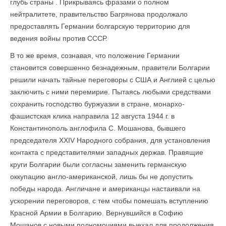
глубь страны . Прикрываясь фразами о полном
нейтралитете, правительство Багрянова продолжало
предоставлять Германии болгарскую территорию для
ведения войны против СССР.
В то же время, сознавая, что положение Германии
становится совершенно безнадежным, правители Болгарии
решили начать тайные переговоры с США и Англией с целью
заключить с ними перемирие. Пытаясь любыми средствами
сохранить господство буржуазии в стране, монархо-
фашистская клика направила 12 августа 1944 г. в
Константинополь англофила С. Мошанова, бывшего
председателя XXIV Народного собрания, для установления
контакта с представителями западных держав. Правящие
круги Болгарии были согласны заменить германскую
оккупацию англо-американской, лишь бы не допустить
победы народа. Англичане и американцы настаивали на
ускорении переговоров, с тем чтобы помешать вступлению
Красной Армии в Болгарию. Вернувшийся в Софию
Мошанов с новыми полномочиями выехал для продолжения