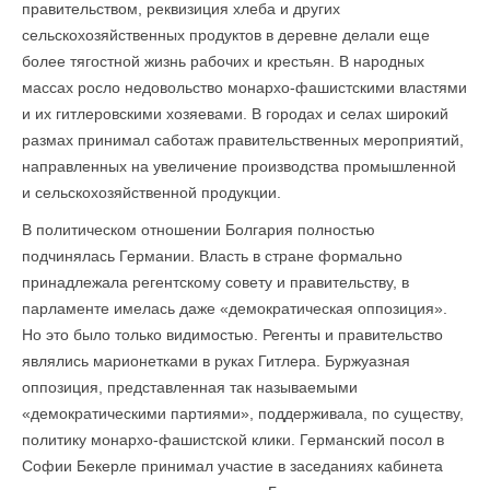
правительством, реквизиция хлеба и других
сельскохозяйственных продуктов в деревне делали еще
более тягостной жизнь рабочих и крестьян. В народных
массах росло недовольство монархо-фашистскими властями
и их гитлеровскими хозяевами. В городах и селах широкий
размах принимал саботаж правительственных мероприятий,
направленных на увеличение производства промышленной
и сельскохозяйственной продукции.
В политическом отношении Болгария полностью
подчинялась Германии. Власть в стране формально
принадлежала регентскому совету и правительству, в
парламенте имелась даже «демократическая оппозиция».
Но это было только видимостью. Регенты и правительство
являлись марионетками в руках Гитлера. Буржуазная
оппозиция, представленная так называемыми
«демократическими партиями», поддер­живала, по существу,
политику монархо-фашистской клики. Германский посол в
Софии Бекерле принимал участие в заседаниях кабинета