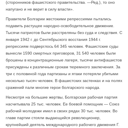
(сторонников фашистского правительства. —Ред.), то оно
напугано и не верит в силу власти».
Правители Болгарии жестокими репрессиями пытались
подавить растущее народно-освободительное движение.
Тысячи патриотов были расстреляны без суда и следствия. С
января 1942 г. до Сентябрьского восстания 1944 г.
репрессиям подверглось 64 345 человек. Фашистские суды
вынесли 1590 смертных приговоров, 31 540 человек были
брошены в концентрационные лагеря, тысячи антифашистов
присуждены к различным срокам тюремного заключения. За
три с половиной года партизаны и ятаки потеряли убитыми
несколько тысяч человек. В фашистских застенках и на полях
сражений пали многие герои болгарского народа.
Несмотря на большие жертвы, Болгарская рабочая партия
насчитывала 25 тыс. человек. Ее боевой помощник — Союз
рабочей молодежи имел в своих рядах 30 тыс. человек. Во
главе партии стояли выдающийся революционер,
крупнейший деятель международного рабочего движения Г.