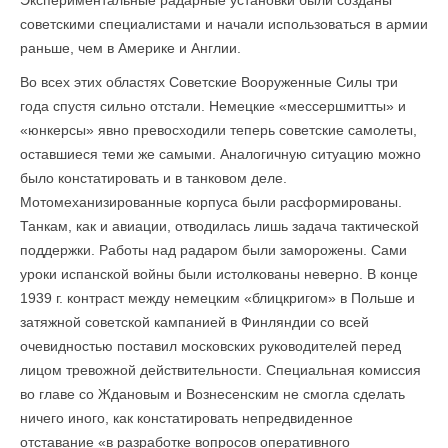
Экспериментальные радарные установки были созданы
советскими специалистами и начали использоваться в армии
раньше, чем в Америке и Англии.
Во всех этих областях Советские Вооруженные Силы три
года спустя сильно отстали. Немецкие «мессершмитты» и
«юнкерсы» явно превосходили теперь советские самолеты,
оставшиеся теми же самыми. Аналогичную ситуацию можно
было констатировать и в танковом деле.
Мотомеханизированные корпуса были расформированы.
Танкам, как и авиации, отводилась лишь задача тактической
поддержки. Работы над радаром были заморожены. Сами
уроки испанской войны были истолкованы неверно. В конце
1939 г. контраст между немецким «блицкригом» в Польше и
затяжной советской кампанией в Финляндии со всей
очевидностью поставил московских руководителей перед
лицом тревожной действительности. Специальная комиссия
во главе со Ждановым и Вознесенским не смогла сделать
ничего иного, как констатировать непредвиденное
отставание «в разработке вопросов оперативного