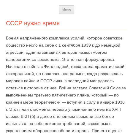
Перейти
Меню
к
содержимому
СССР нужно время
Бремя напряженного комплекса усилий, которое советское
общество несло на себе с 1 сентября 1939 г. до немецкой
агрессии, один из западных авторов назвал «бегом
наперегонки со временем». Это точная формулировка.
Начиная с войны с Финляндией, гонка стала драматической,
лихорадочной, но началась она раньше, когда разразилась
мировая война и СССР лишь в последний миг удалось
остаться в стороне от нее. Война застала Советский Союз за
выполне­нием третьего пятилетнего плана, который — по
крайней мере теоретически — вступил в силу в январе 1938
г. Этот план с момента первого упоминания о нем на XVIII
съезде ВКП (б) и далее с течением времени все более
испытывал на себе влияние требований, связанных с
укреплением обороноспособности страны. При его оценке