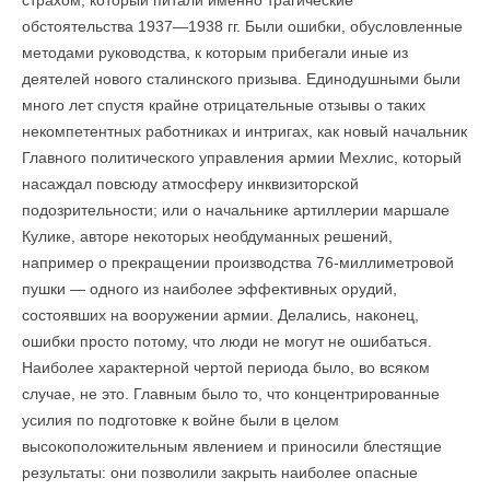
страхом, кото­рый питали именно трагические
обстоятельства 1937—1938 гг. Были ошибки, обусловленные
методами руководства, к которым прибегали иные из
деятелей нового сталинского призыва. Единодушными были
много лет спустя крайне отрицательные отзывы о таких
некомпетентных работниках и интригах, как новый начальник
Главного политического управления армии Мехлис, который
насаждал повсюду атмосферу инквизиторской
подозрительности; или о начальнике артиллерии маршале
Кулике, авторе некоторых необдуманных решений,
например о прекращении производства 76-миллиметровой
пушки — одного из наиболее эффективных орудий,
состоявших на вооруже­нии армии. Делались, наконец,
ошибки просто потому, что люди не могут не ошибаться.
Наиболее характерной чертой периода было, во всяком
случае, не это. Главным было то, что концентрированные
усилия по подготовке к войне были в целом
высокоположительным явлением и приносили блестящие
результаты: они позволили закрыть наиболее опасные