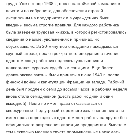
труда. Уже в конце 1938 г., после настойчивой кампании в
печати и на собраниях, для обеспечения строгой
дисциплины на предприятиях и в учреждениях были
введены весьма строгие правила. Для каждого работника
была заведена трудовая книжка, в которой регистрировались
сведения о найме, увольнениях и причинах, их
обусловивших. За 20-минутное опоздание накладывался
крупный штраф; после трехкратного опоздания в течение
одного месяца работник подлежал увольнению и
подвергался суровым судебным санкциям. Еще более
драконовские законы были приняты в июне 1940 г., после
финской войны и капитуляции Франции на западе. Рабочий
день был продлен с семи до восьми часов, а рабочая неделя
вновь стала семидневной (шесть рабочих дней и один
выходной). Никто не имел права отказываться от
сверхурочных. Под угрозой тюремного заключения никто не
имел права переходить с одного места работы на другое без
официального разрешения дирекции предприятия. Вместе с
тем несколько месяцев спустя промышленные наркоматы