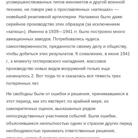
усовершенствованных типов минометов и другой военной
техники, не говоря уже о прославленных «катюшах» —
новейшей реактивной артил­лерии. Налажено было даже
серийное производство этих образцов (за исключением
«катюш»). Именно в 1939—1941 гг. было построено много
авиационных заводов. Потребовались чудеса
самоотверженности, преданности своему делу и обществу,
чтобы добиться этих результатов. К сожалению, в июне 1941
г., к моменту гитлеровского нападения, массовое
производство новых видов вооружений только еще
начиналось 2. Вот тогда-то и сказалась вся тяжесть трех
потерянных лет.
Не свободны были от ошибок и решения, принимавшиеся в
этот период, как это явствует, по крайней мере, из
самокритичных оценок, высказанных рядом
непосредственных участников событий. Были ошибки,
объяснявшиеся неопытностью одних и страхом других перед
необходимостью принимать ответственные решения,