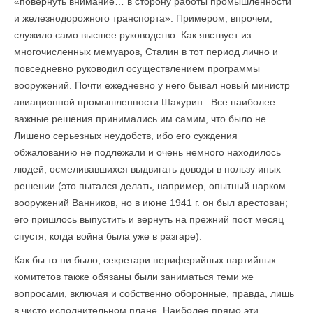
«повернуть внимание… в сторону работы промышленности
и железнодорожного транспорта». Примером, впрочем,
служило само высшее руководство. Как явствует из
многочисленных мемуаров, Сталин в тот период лично и
повседневно руководил осуществлением программы
вооружений. Почти ежедневно у него бывал новый министр
авиационной промышленности Шахурин . Все наиболее
важные решения принимались им самим, что было не
Лишено серьезных неудобств, ибо его суждения
обжалованию не подлежали и очень немного находилось
людей, осмеливавшихся выдвигать доводы в пользу иных
решении (это пытался делать, например, опытный нарком
вооружений Ванников, но в июне 1941 г. он был арестован;
его пришлось выпустить и вернуть на прежний пост месяц
спустя, когда война была уже в разгаре).
Как бы то ни было, секретари периферийных партийных
комитетов также обязаны были заниматься теми же
вопросами, включая и собственно оборонные, правда, лишь
в чисто исполнительном плане. Наиболее прямо эти