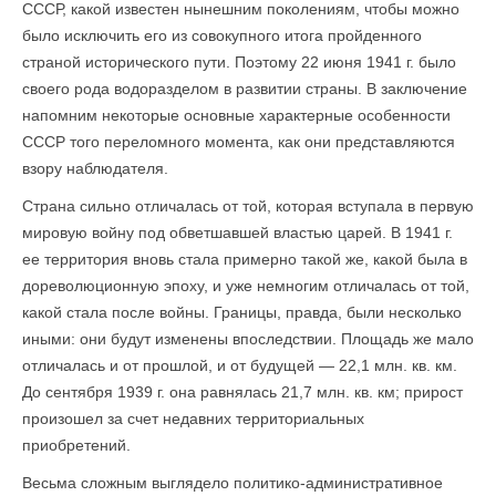
СССР, какой известен нынешним поколениям, чтобы можно
было исключить его из сово­купного итога пройденного
страной исторического пути. Поэтому 22 июня 1941 г. было
своего рода водоразделом в развитии страны. В заключение
напомним некоторые основные характерные особенности
СССР того переломного момента, как они представляются
взору наблюдателя.
Страна сильно отличалась от той, которая вступала в первую
мировую войну под обветшавшей властью царей. В 1941 г.
ее территория вновь стала примерно такой же, какой была в
дореволюционную эпоху, и уже немногим отличалась от той,
какой стала после войны. Границы, правда, были несколько
иными: они будут изменены впоследствии. Площадь же мало
отличалась и от прошлой, и от будущей — 22,1 млн. кв. км.
До сентября 1939 г. она равнялась 21,7 млн. кв. км; прирост
произошел за счет недавних территориальных
приобретений.
Весьма сложным выглядело политико-административное