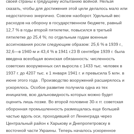
своей страны к грядущему испытанию войной. Нельзя
сказать, чтобы для достижения этой цели делалось мало или
недостаточно энергично. Совсем наоборот. Удельный вес
расходов на оборону в государственном бюджете, равный
12,7 % в годы второй пятилетки, повысился в третьей
пятилетке до 25,4 %; по отдельным годам военные
ассигнования росли следующим образом: 25,6 % в 1939 г.,
32,6—в 1940-м и 43,4 % в 1941 г.23 В сентябре 1939 г. была
введена всеобщая воинская обязанность: численность
советских вооруженных сил выросла с 1433 тыс. человек в
1937 г. до 4207 тыс. к 1 января 1941 г. и превысила 5 млн. в
июне этого года . Производство вооружений расширялось и
ускорялось. Особое развитие получила одна из тех
инициатив, всю дальновидность которых можно будет
оценить лишь позже. Во второй половине 30-х гг. советская
оборонная промышленность размещалась еще большей
частью вдоль оси, проходившей от Ленинграда через
Центральный район к Харькову и Днепропетровску в
восточной части Украины. Теперь началось ускоренное