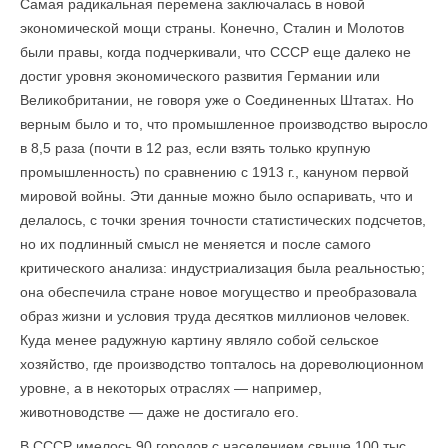
Самая радикальная перемена заключалась в новой
экономической мощи страны. Конечно, Сталин и Молотов
были правы, когда подчеркивали, что СССР еще далеко не
достиг уровня экономического развития Германии или
Великобритании, не говоря уже о Соединенных Штатах. Но
верным было и то, что промышленное производство выросло
в 8,5 раза (почти в 12 раз, если взять только крупную
промышленность) по сравнению с 1913 г., кануном первой
мировой войны. Эти данные можно было оспаривать, что и
делалось, с точки зрения точности статистических подсчетов,
но их подлинный смысл не меняется и после самого
критического анализа: индустриализация была реальностью;
она обеспечила стране новое могущество и преобразовала
образ жизни и условия труда десятков миллионов человек.
Куда менее радужную картину являло собой сельское
хозяйство, где производство топталось на дореволюционном
уровне, а в некото­рых отраслях — например,
животноводстве — даже не достигало его.
В СССР имелось 90 городов с населением свыше 100 тыс.