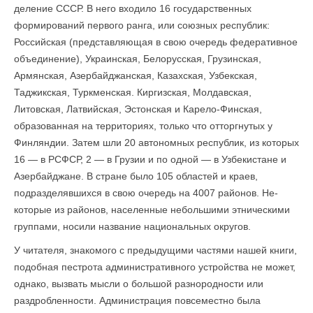
деление СССР. В него входило 16 государственных
формирований первого ранга, или союзных республик:
Российская (представляющая в свою очередь федеративное
объединение), Украинская, Белорусская, Грузинская,
Армянская, Азербайджанская, Казахская, Узбекская,
Таджикская, Туркменская. Киргизская, Молдавская,
Литовская, Латвийская, Эстонская и Карело-Финская,
образованная на террито­риях, только что отторгнутых у
Финляндии. Затем шли 20 автоном­ных республик, из которых
16 — в РСФСР, 2 — в Грузии и по одной — в Узбекистане и
Азербайджане. В стране было 105 областей и краев,
подразделявшихся в свою очередь на 4007 районов. Не­
которые из районов, населенные небольшими этническими
группами, носили название национальных округов.
У читателя, знакомого с предыдущими частями нашей книги,
подобная пестрота административного устройства не может,
однако, вызвать мысли о большой разнородности или
раздробленности. Администрация повсеместно была