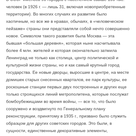
человек (в 1926 г. — лишь 31, включая новоприобретенные
территории). Во многих случаях их развитие было
хаотичным, но все же в нравах, обычаях, в «человеческом
пейзаже» страны они представляли собой нечто совершенно
новое. Символом такого развития была Москва — эта
бывшая «большая деревня», которая ныне насчитывала
более 4 млн. жителей и которая окончательно затмила
Ленинград не только как столица, центр политической и
культурной жизни страны, но и как самый крупный город
государства. Ее новые дворцы, выросшие в центре, на месте
домишек старых снесенных кварталов, ее парк культуры, ее
роскошные станции первых двух построенных и других еще
только строящихся линий метрополитена, которые послужат
бомбоубежищами во время войны, — все то, что было
сооружено и воздвигнуто по Генеральному плану
реконструкции, принятому в 1935 г., призвано было служить
образцом для других советских городов. Это были, в
сущности, единственные декоративные элементы,