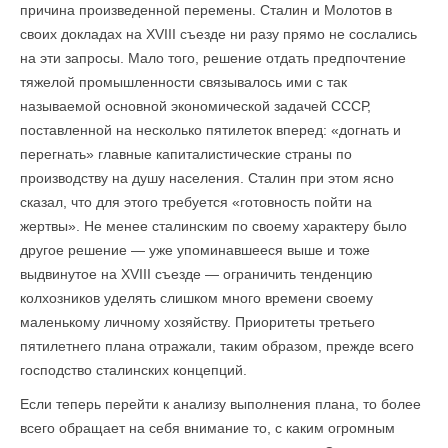
причина произведенной перемены. Сталин и Молотов в
своих докладах на XVIII съезде ни разу прямо не сослались
на эти запросы. Мало того, решение отдать предпочтение
тяжелой промышленности связывалось ими с так
называемой основной экономической задачей СССР,
поставленной на несколько пятилеток вперед: «догнать и
перегнать» главные капиталистические страны по
производству на душу населения. Сталин при этом ясно
сказал, что для этого требуется «готовность пойти на
жертвы». Не менее сталинским по своему характеру было
другое решение — уже упоминавшееся выше и тоже
выдвинутое на XVIII съезде — ограничить тенденцию
колхозников уделять слишком много времени своему
маленькому личному хозяйству. Приоритеты третьего
пятилетнего плана отражали, таким образом, прежде всего
господство сталинских концепций.
Если теперь перейти к анализу выполнения плана, то более
всего обращает на себя внимание то, с каким огромным