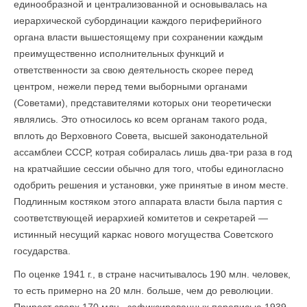
единообразной и централизованной и основывалась на
иерархической субординации каждого периферийного
органа власти вышестоящему при сохранении каждым
преиму­щественно исполнительных функций и
ответственности за свою деятельность скорее перед
центром, нежели перед теми выборными органами
(Советами), представителями которых они теоретически
являлись. Это относилось ко всем органам такого рода,
вплоть до Верховного Совета, высшей законодательной
ассамблеи СССР, кот­рая собиралась лишь два-три раза в год
на кратчайшие сессии обычно для того, чтобы единогласно
одобрить решения и установки, уже принятые в ином месте.
Подлинным костяком этого аппарата власти была партия с
соответствующей иерархией комитетов и секретарей —
истинный несущий каркас нового могущества Советского
государства.
По оценке 1941 г., в стране насчитывалось 190 млн. человек,
то есть примерно на 20 млн. больше, чем до революции.