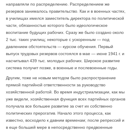
направляли по распределению. Распределением же
резервов занималось правительство. Как и в военных частях,
в училищах имелся заместитель директора по политической
части, обязанностью которого было идеологическое
воспитание будущих рабочих. Сразу же было создано около
2 тыс. таких училищ; некоторые с ускоренным — под
давлением обстоятельств — курсом обучения. Первый
выпуск трудовых резервов состоялся в мае — июне 1941 г. и
насчитывал 439 тыс. моло­дых рабочих. Широкое развитие
система получит позже, в военные и послевоенные годы.
Другим, тоже не новым методом было распространение
прямой партийной ответственности за руководство
хозяйственной работой. Во время индустриализации, как мы
уже видели, хозяйственная функция всех партийных органов
получала все большее развитие за счет их собственно
политических прерогатив. Начало этого процесса, как
известно, восходило к давним временам; после репрессий и
в еще большей мере в непосредственно предвоенные