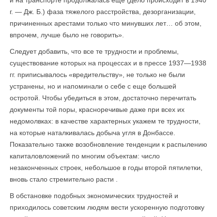
и на транспорте продолжалась еще (дело происходит в 1940
г. — Дж. Б.) фаза тяжелого расстройства, дезорганизации,
причиненных арестами только что минувших лет… об этом,
впрочем, лучше было не говорить».
Следует добавить, что все те трудности и проблемы,
существова­ние которых на процессах и в прессе 1937—1938
гг. приписывалось «вредительству», не только не были
устранены, но и напоминали о себе с еще большей
остротой. Чтобы убедиться в этом, достаточно перечитать
документы той поры, красноречивые даже при всех их
недомолвках: в качестве характерных укажем те трудности,
на которые наталкивалась добыча угля в Донбассе.
Показательно также возобновление тенденции к распылению
капиталовложений по многим объектам: число
незаконченных строек, небольшое в годы второй пятилетки,
вновь стало стремительно расти .
В обстановке подобных экономических трудностей и
приходилось советским людям вести ускоренную подготовку