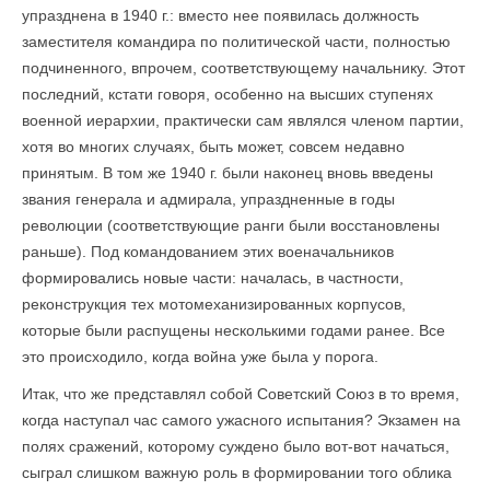
упразднена в 1940 г.: вместо нее появилась должность
заместителя командира по политической части, полностью
подчиненного, впрочем, соответствующему начальнику. Этот
последний, кстати говоря, особенно на высших ступенях
военной иерархии, практически сам являлся членом партии,
хотя во многих случаях, быть может, совсем недавно
принятым. В том же 1940 г. были наконец вновь введены
звания генерала и адмирала, упраздненные в годы
революции (соответствующие ранги были восстановлены
раньше). Под командованием этих военачальников
формировались новые части: началась, в частности,
реконструкция тех мотомеханизированных корпусов,
которые были распущены несколькими годами ранее. Все
это происходило, когда война уже была у порога.
Итак, что же представлял собой Советский Союз в то время,
когда наступал час самого ужасного испытания? Экзамен на
полях сражений, которому суждено было вот-вот начаться,
сыграл слишком важную роль в формировании того облика