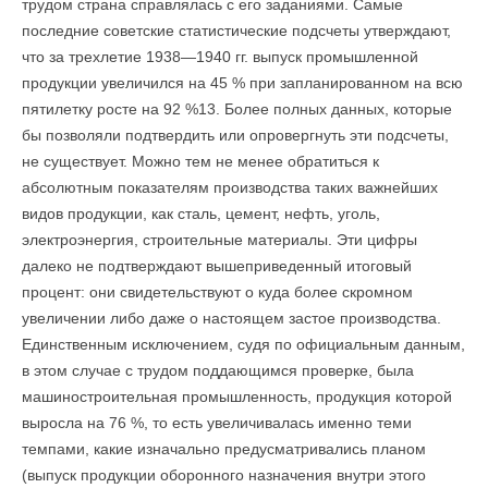
трудом страна справлялась с его заданиями. Самые
последние советские статистические подсчеты утверждают,
что за трехлетие 1938—1940 гг. выпуск промышленной
продукции увеличился на 45 % при запланированном на всю
пятилетку росте на 92 %13. Более полных данных, которые
бы позволяли подтвердить или опровергнуть эти подсчеты,
не сущест­вует. Можно тем не менее обратиться к
абсолютным показателям производства таких важнейших
видов продукции, как сталь, цемент, нефть, уголь,
электроэнергия, строительные материалы. Эти цифры
далеко не подтверждают вышеприведенный итоговый
процент: они свидетельствуют о куда более скромном
увеличении либо даже о на­стоящем застое производства.
Единственным исключением, судя по официальным данным,
в этом случае с трудом поддающимся проверке, была
машиностроительная промышленность, продукция которой
выросла на 76 %, то есть увеличивалась именно теми
темпами, какие изначально предусматривались планом
(выпуск продукции оборонного назначения внутри этого