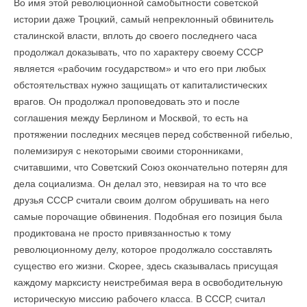
Во имя этой революционной самобытности советской
истории даже Троцкий, самый непреклонный обвинитель
сталинской власти, вплоть до своего последнего часа
продолжал доказывать, что по характеру своему СССР
является «рабочим государством» и что его при любых
обстоятельствах нужно защищать от капиталистических
врагов. Он продолжал проповедовать это и после
соглашения между Берлином и Москвой, то есть на
протяжении последних месяцев перед собственной гибелью,
полемизируя с некоторыми своими сторонниками,
считавшими, что Советский Союз окончательно потерян для
дела социализма. Он делал это, невзирая на то что все
друзья СССР считали своим долгом обрушивать на него
самые порочащие обвинения. Подобная его позиция была
продиктована не просто привязанностью к тому
революционному делу, которое продолжало сосставлять
существо его жизни. Скорее, здесь сказывалась присущая
каждому марксисту неистребимая вера в освободительную
историческую миссию рабочего класса. В СССР, считал