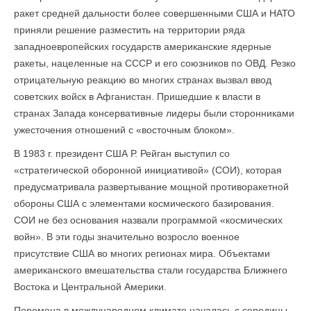
ракет средней дальности более совершенными США и НАТО
приняли решение разместить на территории ряда
западноевропейских государств американские ядерные
ракеты, нацеленные на СССР и его союзников по ОВД. Резко
отрицательную реакцию во многих странах вызвал ввод
советских войск в Афганистан. Пришедшие к власти в
странах Запада консервативные лидеры были сторонниками
ужесточения отношений с «восточным блоком».
В 1983 г. президент США Р. Рейган выступил со
«стратегической оборонной инициативой» (СОИ), которая
предусматривала развертывание мощной противоракетной
обороны США с элементами космического базирования.
СОИ не без основания назвали програм­мой «космических
войн». В эти годы значительно возросло военное
присутствие США во многих регионах мира. Объектами
американского вмешательства стали государства Ближнего
Востока и Центральной Америки.
Перемена в международном климате началась с середины