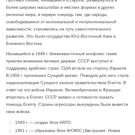
Противостояние, начавшееся в Европе, развернулось в
более широких масштабах и жестких формах в других
регионах мира, в первую очередь там, где народы,
освободившиеся от колониальной и полуколониальной
зависимости, становились на путь самостоятельного
развития. Это были государства Юго-Восточной Азии и
Ближнего Востока.
Начавшийся в 1948 г. ближневосточный конфликт также
привлек внимание великих держав. СССР выступил в
поддержку арабских стран. США встали на сторону Израиля.
В 1956 г. произошел Суэцкий кризис. Поводом для него стала
национализация Суэцкого канала правительством Египта. В
ответ на это войска Израиля, Великобритании и Франции
вторглись в Египет. СССР заявил о готовности оказать
помощь Египту. Страны-агрессоры вынуждены были вывести
свои войска.
1949 г. — создан блок НАТО.
1951 г. — образован блок АНЗЮС (Австралия, Новая