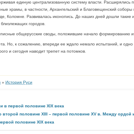
ерживая единую централизованную систему власти. Расширялись 
ые храмы, в частности, Архангельский и Благовещенский соборы 
де, Коломне. Развивалась иконопись. До наших дней дошли такие 
 близлежащих городов.
описные общерусские своды, положившие начало формированию ин
ета. Но, к сожалению, впереди ее ждало немало испытаний, и одно
ого и сегодня наводит трепет на потомков.
и
»
История Руси
и в первой половине XIX века
о второй половине XIII – первой половине XV в. Между ордой 
первой половине XIX века