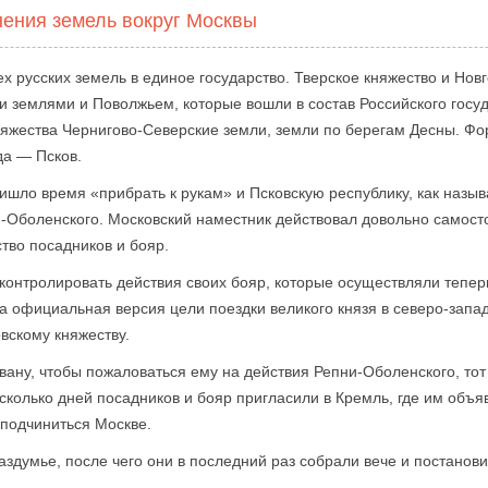
ения земель вокруг Москвы
ех русских земель в единое государство. Тверское княжество и Но
ми землями и Поволжьем, которые вошли в состав Российского госу
княжества Чернигово-Северские земли, земли по берегам Десны. Ф
да — Псков.
ришло время «прибрать к рукам» и Псковскую республику, как называ
-Оболенского. Московский наместник действовал довольно самост
тво посадников и бояр.
роконтролировать действия своих бояр, которые осуществляли тепе
ла официальная версия цели поездки великого князя в северо-запа
вскому княжеству.
Ивану, чтобы пожаловаться ему на действия Репни-Оболенского, тот
есколько дней посадников и бояр пригласили в Кремль, где им объя
 подчиниться Москве.
здумье, после чего они в последний раз собрали вече и постанови