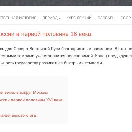
Перейти
к
СТВЕННАЯ ИСТОРИЯ
ПЕРИОДЫ
КУРС ЛЕКЦИЙ
СЛОВАРЬ
СССР
содержимому
СССР
оссии в первой половине 16 века
СССР
ась для Северо-Восточной Руси благоприятным временем. В этот п
ВОЙ
рестными землями уже становится неоспоримой. Конец предыдуще
можность государству развиваться быстрыми темпами.
я земель вокруг Москвы
оссии первой половины XVI века
чания векового ига