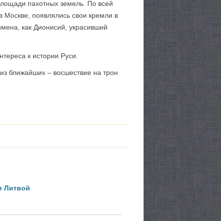
площади пахотных земель. По всей
в Москве, появлялись свои кремли в
имена, как Дионисий, украсивший
тереса к истории Руси.
 из ближайших – восшествие на трон
и Литвой