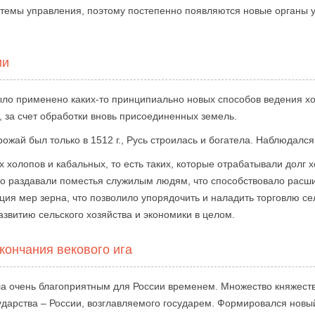
стемы управления, поэтому постепенно появляются новые органы 
ии
ыло применено каких-то принципиально новых способов ведения хо
 за счет обработки вновь присоединенных земель.
урожай был только в 1512 г., Русь строилась и богатела. Наблюдал
 холопов и кабальных, то есть таких, которые отрабатывали долг 
о раздавали поместья служилым людям, что способствовало расш
ия мер зерна, что позволило упорядочить и наладить торговлю сел
азвитию сельского хозяйства и экономики в целом.
кончания векового ига
ла очень благоприятным для России временем. Множество княжеств
дарства – России, возглавляемого государем. Формировался новы