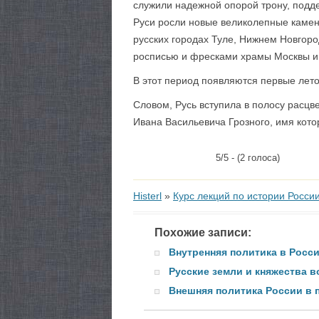
служили надежной опорой трону, подд
Руси росли новые великолепные каменн
русских городах Туле, Нижнем Новгоро
росписью и фресками храмы Москвы и
В этот период появляются первые лет
Словом, Русь вступила в полосу расцв
Ивана Васильевича Грозного, имя котор
5/5 - (2 голоса)
Histerl
»
Курс лекций по истории Росси
Похожие записи:
Внутренняя политика в Росси
Русские земли и княжества в
Внешняя политика России в 