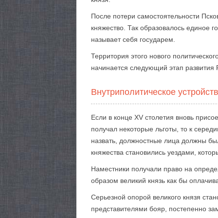
После потери самостоятельности Пско
княжество. Так образовалось единое г
называет себя государем.
Территория этого нового политическог
начинается следующий этап развития Р
Внутриполитическое устройств
Если в конце XV столетия вновь прис
получал некоторые льготы, то к серед
назвать, должностные лица должны был
княжества становились уездами, котор
Наместники получали право на опреде
образом великий князь как бы оплачив
Серьезной опорой великого князя стан
представителями бояр, постепенно за