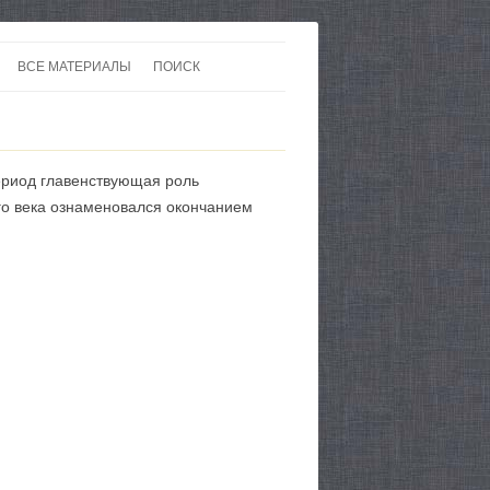
ВСЕ МАТЕРИАЛЫ
ПОИСК
 В 20-30 ГОДЫ ХХ ВЕКА
ЛИТЕРАТУРА
 ДО ВТОРОЙ МИРОВОЙ
ЕВРОПА
ериод главенствующая роль
НЫ
КАРТЫ
го века ознаменовался окончанием