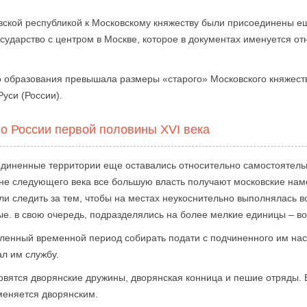
вской республикой к Московскому княжеству были присоединены ещ
осударство с центром в Москве, которое в документах именуется от
о образования превышала размеры «старого» Московского княжеств
уси (России).
о России первой половины XVI века
оединенные территории еще оставались относительно самостоятел
ине следующего века все большую власть получают московские наме
и следить за тем, чтобы на местах неукоснительно выполнялась в
ые. в свою очередь, подразделялись на более мелкие единицы – во
ленный временной период собирать подати с подчиненного им насе
ал им службу.
овятся дворянские дружины, дворянская конница и пешие отряды. 
меняется дворянским.