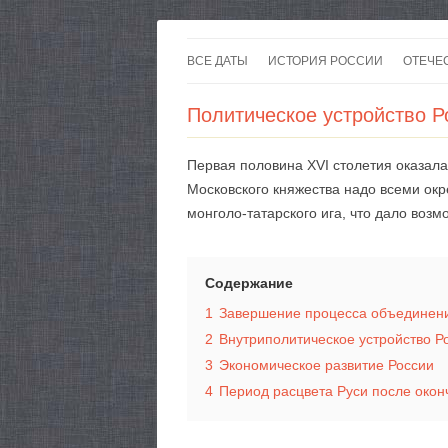
ВСЕ ДАТЫ
ИСТОРИЯ РОССИИ
ОТЕЧЕ
Политическое устройство Р
Первая половина XVI столетия оказал
Московского княжества надо всеми ок
монголо-татарского ига, что дало воз
Содержание
1
Завершение процесса объединени
2
Внутриполитическое устройство Р
3
Экономическое развитие России
4
Период расцвета Руси после окон