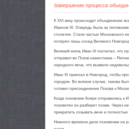
Завершение процесса объедин
К XVI веку происходит объединение вс
Иваном III. Очередь была за литовски
столетия. Стали частью Московского 
потерял лишь сосед Великого Новгоро
Великий князь Иван III посчитал, что п
отправил во Псков наместника – Репню
народного веча, что вызвало недовольс
Иван III приехал в Новгород, чтобы п
городом. Во всяком случае, такова бы
готовил присоединение Пскова к Моско
Когда псковские бояре отправились к 
псковитян он разберет позже. Через н
прекратить созывать вече и полностью
Немного времени дали псковичам на ра
князя.