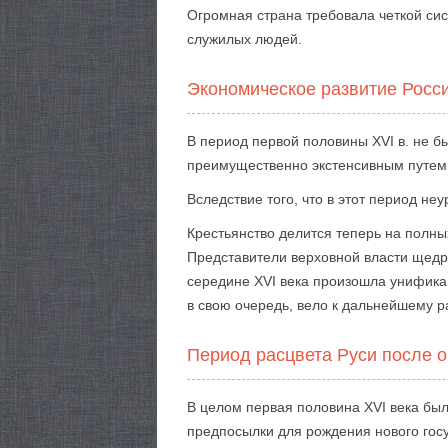
Огромная страна требовала четкой си
служилых людей.
Экономическое развитие Росс
В период первой половины XVI в. не б
преимущественно экстенсивным путем,
Вследствие того, что в этот период не
Крестьянство делится теперь на полных
Представители верховной власти щедр
середине XVI века произошла унификац
в свою очередь, вело к дальнейшему р
Период расцвета Руси после о
В целом первая половина XVI века бы
предпосылки для рождения нового госу