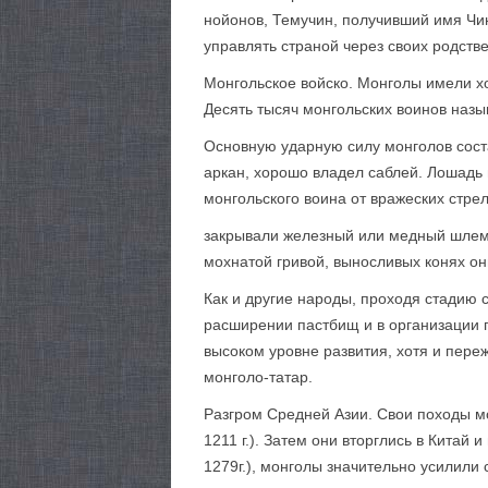
нойонов, Темучин, получивший имя Чи
управлять страной через своих родстве
Монгольское войско. Монголы имели хо
Десять тысяч монгольских воинов наз
Основную ударную силу монголов соста
аркан, хорошо владел саблей. Лошадь 
монгольского воина от вражеских стрел
закрывали железный или медный шлем,
мохнатой гривой, выносливых конях он
Как и другие народы, проходя стадию 
расширении пастбищ и в организации 
высоком уровне развития, хотя и пере
монголо-татар.
Разгром Средней Азии. Свои походы мон
1211 г.). Затем они вторглись в Китай 
1279г.), монголы значительно усилили