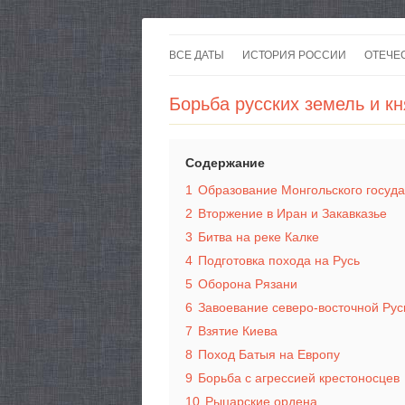
ВСЕ ДАТЫ
ИСТОРИЯ РОССИИ
ОТЕЧЕ
Борьба русских земель и кн
Содержание
1
Образование Монгольского госуда
2
Вторжение в Иран и Закавказье
3
Битва на реке Калке
4
Подготовка похода на Русь
5
Оборона Рязани
6
Завоевание северо-восточной Рус
7
Взятие Киева
8
Поход Батыя на Европу
9
Борьба с агрессией крестоносцев
10
Рыцарские ордена