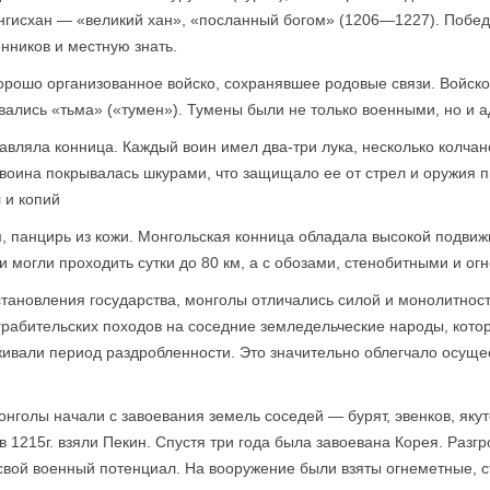
нгисхан — «великий хан», «посланный богом» (1206—1227). Победи
нников и местную знать.
рошо организованное войско, сохранявшее родовые связи. Войско 
ывались «тьма» («тумен»). Тумены были не только военными, но и
вляла конница. Каждый воин имел два-три лука, несколько колчан
воина покрывалась шкурами, что защищало ее от стрел и оружия пр
 и копий
 панцирь из кожи. Монгольская конница обладала высокой подвижн
и могли проходить сутки до 80 км, а с обозами, стенобитными и о
становления государства, монголы отличались силой и монолитнос
грабительских походов на соседние земледельческие народы, кото
живали период раздробленности. Это значительно облегчало осущ
голы начали с завоевания земель соседей — бурят, эвенков, якутов
и в 1215г. взяли Пекин. Спустя три года была завоевана Корея. Раз
 свой военный потенциал. На вооружение были взяты огнеметные, 