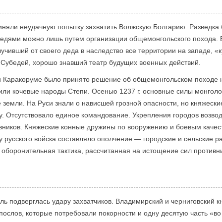
няли неудачную попытку захватить Волжскую Болгарию. Разведка б
седями можно лишь путем организации общемонгольского похода. Во
чивший от своего деда в наследство все территории на западе, «ку
 Субедей, хорошо знавший театр будущих военных действий.
ии Каракоруме было принято решение об общемонгольском походе н
нили кочевые народы Степи. Осенью 1237 г. основные силы монголо
 земли. На Руси знали о нависшей грозной опасности, но княжес
у. Отсутствовало единое командование. Укрепления городов возво
чевников. Княжеские конные дружины по вооружению и боевым каче
 русского войска составляло ополчение — городские и сельские р
оборонительная тактика, рассчитанная на истощение сил противн
ель подверглась удару захватчиков. Владимирский и черниговский 
послов, которые потребовали покорности и одну десятую часть «в