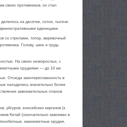
в своих противников, он стал
делилось на десятки, сотни, тысячи.
 административными единицами.
ов со стрелами, топор, веревочный
отивника. Голову, шею и грудь
остью. На своих низкорослых, с
гнеметными орудиями — до 10 км.
тью. Отсюда заинтересованность в
рые находились значительно более
ествление завоевательных планов
, уйгуров, енисейских киргизов (к
громив Китай (окончательно завоеван в
стенобитные, камнеметные орудия,