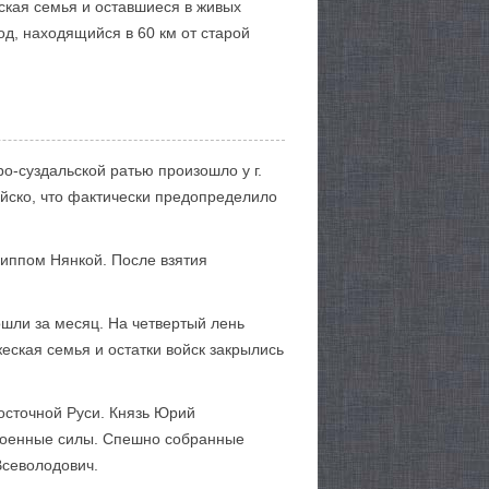
еская семья и оставшиеся в живых
д, находящийся в 60 км от старой
о-суздальской ратью произошло у г.
ойско, что фактически предопределило
иппом Нянкой. После взятия
ошли за месяц. На четвертый лень
еская семья и остатки войск закрылись
осточной Руси. Князь Юрий
 военные силы. Спешно собранные
Всеволодович.