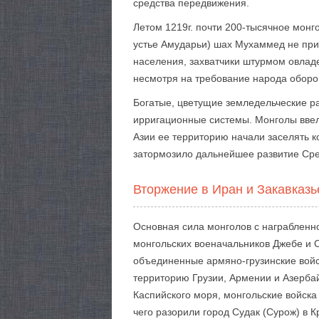
средства передвижения.
Летом 1219г. почти 200-тысячное монг
устье Амударьи) шах Мухаммед не при
населения, захватчики штурмом овлад
несмотря на требование народа оборон
Богатые, цветущие земледельческие р
ирригационные системы. Монголы ввел
Азии ее территорию начали заселять 
затормозило дальнейшее развитие Сре
Вторжение в Иран и Закавказь
Основная сила монголов с награбленн
монгольских военачальников Джебе и С
объединенные армяно-грузинские войс
территорию Грузии, Армении и Азербай
Каспийского моря, монгольские войска
чего разорили город Судак (Сурож) в К