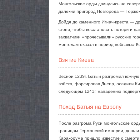
Монгольские орды двинулись на северо
далекий пригород Новгорода — Торжок.
Дойдя до каменного Игнач-креста — др
степи, чтобы восстановить потери и д
захватчики «прочесывали» русские го
монголам оказал в период «облавы» К
Взятие Киева
Весной 1239г. Батый разгромил южную
войска, форсировав Днепр, осадили Ки
следующем 1241г. нападению подвергл
Поход Батыя на Европу
После разгрома Руси монгольские орд
границам Германской империи, дошли д
Каракорума пришло известие о смерти 