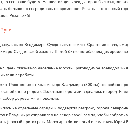
ет, то все ваше будет». На шестой день осады город был взят, княж
ань больше не возродилась (современная Рязань — это новый горо
авль Рязанский).
 Руси
 двинулись во Владимиро-Суздальскую землю. Сражение с владимир
имиро-Суздалъской земель. В этой битве погибло владимирское в
ие 5 дней оказывало население Москвы, руководимое воеводой Фил
 жители перебиты.
мир. Расстояние от Коломны до Владимира (300 км) его войска пр
постной стене рядом с Золотыми воротами ворвались в город. Княж
и собор деревьями и подожгли.
ились на отдельные отряды и подвергли разгрому города северо-в
ков к Владимиру отправился на север своей земли, чтобы собрать
Сить (правый приток реки Мологи), в битве погиб и сам князь Юрий 