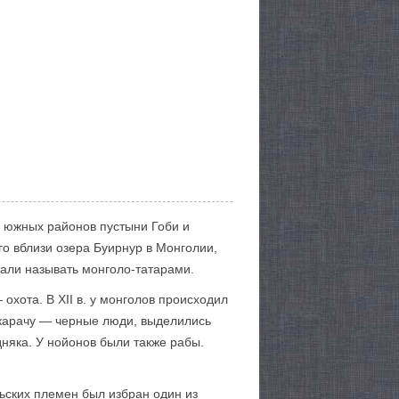
о южных районов пустыни Гоби и
го вблизи озера Буирнур в Монголии,
тали называть монголо-татарами.
охота. В XII в. у монголов происходил
карачу — черные люди, выделились
дняка. У нойонов были также рабы.
льских племен был избран один из