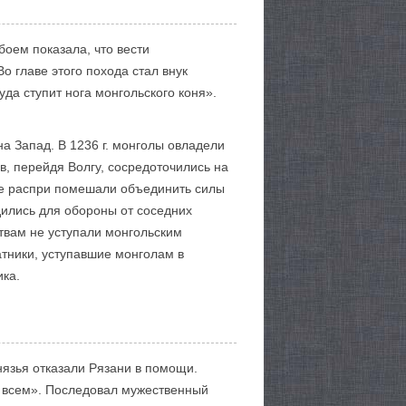
оем показала, что вести
 главе этого похода стал внук
да ступит нога монгольского коня».
а Запад. В 1236 г. монголы овладели
в, перейдя Волгу, сосредоточились на
кие распри помешали объединить силы
дились для обороны от соседних
ствам не уступали монгольским
атники, уступавшие монголам в
ика.
князья отказали Рязани в помощи.
о всем». Последовал мужественный