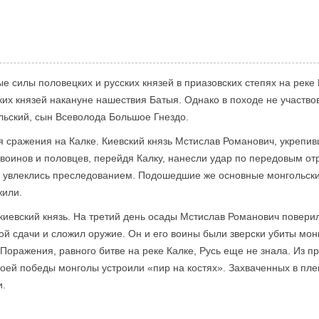
ые силы половецких и русских князей в приазовских степях на реке
их князей накануне нашествия Батыя. Однако в походе не участво
ьский, сын Всеволода Большое Гнездо.
я сражения на Калке. Киевский князь Мстислав Романович, укрепив
х воинов и половцев, перейдя Калку, нанесли удар по передовым о
ки увлеклись преследованием. Подошедшие же основные монгольск
жили.
киевский князь. На третий день осады Мстислав Романович повер
ной сдачи и сложил оружие. Он и его воины были зверски убиты мо
Поражения, равного битве на реке Калке, Русь еще не знала. Из п
своей победы монголы устроили «пир на костях». Захваченных в пле
и.