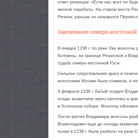
ответ рязанцев: «Если нас всех не буд
жители перебиты. На старом месте Ряз
Рязани, раньше он назывался Переясл
Завоевание северо-восточной
В январе 1238 г. по реке Оке монголы
Коломны, на границе Рязанской и Влад
судьбу северо-восточной Руси.
Сильное сопротивление врагу в течен
монголами Москва была сожжена, а ее
4 февраля 1238 г. Батый осадил Влади
осады захватчики через проломы в кре
в Успенском соборе. Монголы обложил
После взятия Владимира монголы разб
Всеволодович еще до похода захватчи
полки в 1238 г. были разбиты на реке 