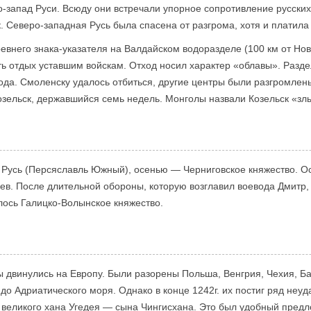
-запад Руси. Всюду они встречали упорное сопротивление русских
 Северо-западная Русь была спасена от разгрома, хотя и платила
евнего знака-указателя на Валдайском водоразделе (100 км от Новг
ать отдых уставшим войскам. Отход носил характер «облавы». Разд
рода. Смоленску удалось отбиться, другие центры были разгромле
озельск, державшийся семь недель. Монголы назвали Козельск «зл
 Русь (Персяславль Южный), осенью — Черниговское княжество. О
ев. После длительной обороны, которую возглавил воевода Дмитр,
ось Галицко-Волынское княжество.
ы двинулись на Европу. Были разорены Польша, Венгрия, Чехия, Б
о Адриатического моря. Однако в конце 1242г. их постиг ряд неуда
великого хана Угедея — сына Чингисхана. Это был удобный предло