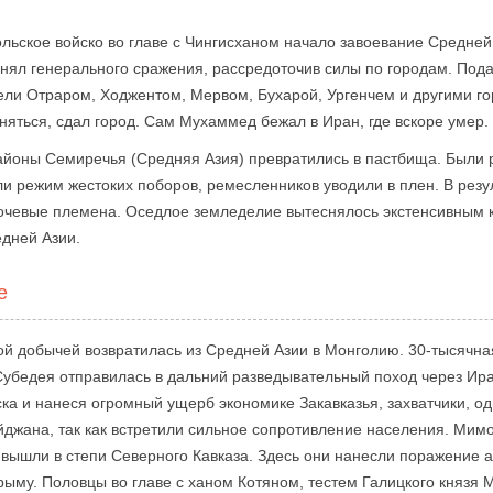
ольское войско во главе с Чингисханом начало завоевание Средней
нял генерального сражения, рассредоточив силы по городам. Под
ели Отраром, Ходжентом, Мервом, Бухарой, Ургенчем и другими г
яться, сдал город. Сам Мухаммед бежал в Иран, где вскоре умер.
айоны Семиречья (Средняя Азия) превратились в пастбища. Были
и режим жестоких поборов, ремесленников уводили в плен. В рез
кочевые племена. Оседлое земледелие вытеснялось экстенсивным к
дней Азии.
е
ой добычей возвратилась из Средней Азии в Монголию. 30-тысячн
убедея отправилась в дальний разведывательный поход через Иран
ка и нанеся огромный ущерб экономике Закавказья, захватчики, о
джана, так как встретили сильное сопротивление населения. Мимо
 вышли в степи Северного Кавказа. Здесь они нанесли поражение 
рыму. Половцы во главе с ханом Котяном, тестем Галицкого князя 