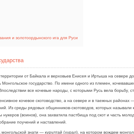
вания и золотоордынского ига для Руси
сударства
 территории от Байкала и верховьев Енисея и Иртыша на севере д
 Монгольское государство. По имени одного из племен, кочевавше
Впоследствии все кочевые народы, с которыми Русь вела борьбу, с
сивное кочевое скотоводство, а на севере и в таежных районах — 
й. Из среды рядовых общинников-скотоводов, которых называли 
 нукеров (воинов), она захватила пастбища под скот и часть моло
брание поучений и наставлений.
д монгольской знати — курултай (хурал), на котором вождем монго