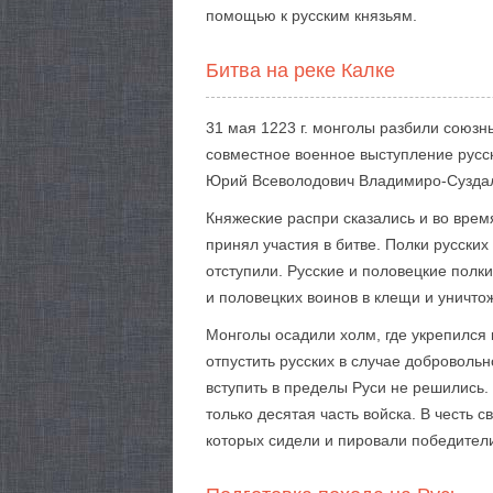
помощью к русским князьям.
Битва на реке Калке
31 мая 1223 г. монголы разбили союзн
совместное военное выступление русск
Юрий Всеволодович Владимиро-Суздал
Княжеские распри сказались и во врем
принял участия в битве. Полки русски
отступили. Русские и половецкие пол
и половецких воинов в клещи и уничто
Монголы осадили холм, где укрепился 
отпустить русских в случае доброволь
вступить в пределы Руси не решились. 
только десятая часть войска. В честь 
которых сидели и пировали победител