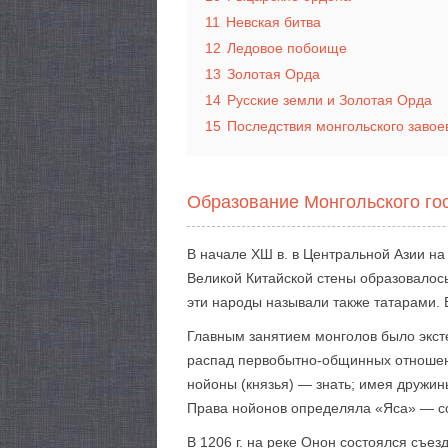
11
Невская битва
12
Ледовое побоище
13
Золотая Орда
14
Русские земли и Золотая Орда
15
Последствия монгольского завое
Образование Монгольского го
В начале ХШ в. в Центральной Азии на
Великой Китайской стены образовалось
эти народы называли также татарами. 
Главным занятием монголов было экстен
распад первобытно-общинных отношени
нойоны (князья) — знать; имея дружины
Права нойонов определяла «Яса» — со
В 1206 г. на реке Онон состоялся съез