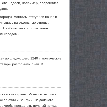
. Две недели, например, оборонялся
 дань.
орода), монголы отступили на юг, в
елившись на отдельные отряды,
ны. Наибольшее сопротивление
ым городом».
сенью следующего 1240 г, монгольские
 татары разгромили Киев. В
алканские страны. Монголы вышли к
ч в Чехии и Венгрии. Из далекого
г, чтобы прекратить трудный поход.