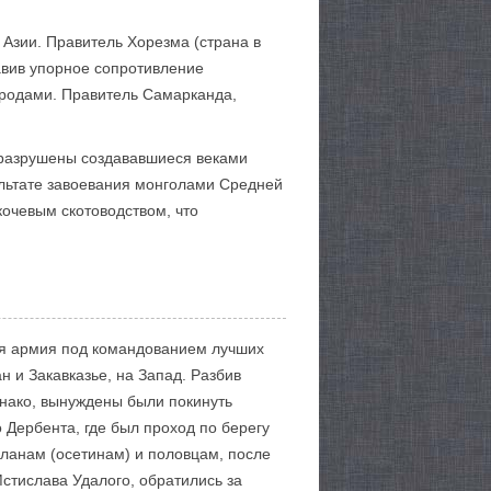
 Азии. Правитель Хорезма (страна в
авив упорное сопротивление
ородами. Правитель Самарканда,
 разрушены создававшиеся веками
ультате завоевания монголами Средней
очевым скотоводством, что
ая армия под командованием лучших
 и Закавказье, на Запад. Разбив
днако, вынуждены были покинуть
 Дербента, где был проход по берегу
аланам (осетинам) и половцам, после
Мстислава Удалого, обратились за