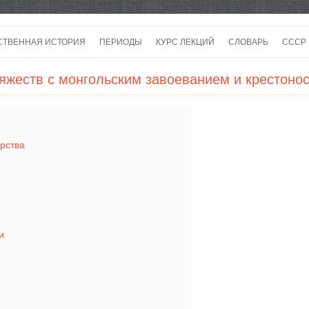
Перейти
к
СТВЕННАЯ ИСТОРИЯ
ПЕРИОДЫ
КУРС ЛЕКЦИЙ
СЛОВАРЬ
СССР
содержимому
СССР
яжеств с монгольским завоеванием и крестоносц
СССР
ВОЙ
рства
и