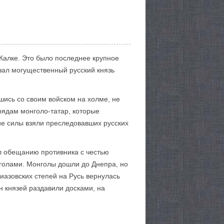
 Калке. Это было последнее крупное
вал могущественный русский князь
шись со своим войском на холме, не
трядам монголо-татар, которые
ие силы взяли преследовавших русских
ил обещанию противника с честью
нголами. Монголы дошли до Днепра, но
риазовских степей на Русь вернулась
н князей раздавили досками, на