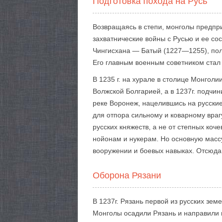
Подготовка похода на Русь
Возвращаясь в степи, монголы предпри
захватнические войны с Русью и ее со
Чингисхана — Батый (1227—1255), полу
Его главным военным советником стал
В 1235 г. на хурале в столице Монгол
Волжской Болгарией, а в 1237г. подчи
реке Воронеж, нацелившись на русские
для отпора сильному и коварному враг
русских княжеств, а не от степных ко
нойонам и нукерам. Но основную массу
вооружении и боевых навыках. Отсюда 
Оборона Рязани
В 1237г. Рязань первой из русских зем
Монголы осадили Рязань и направили 