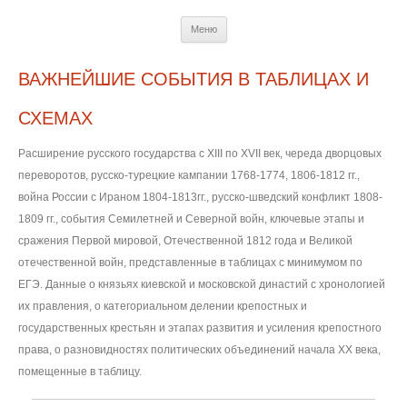
Перейти
Меню
к
содержимому
ВАЖНЕЙШИЕ СОБЫТИЯ В ТАБЛИЦАХ И
СХЕМАХ
Расширение русского государства с XIII по XVII век, череда дворцовых
переворотов, русско-турецкие кампании 1768-1774, 1806-1812 гг.,
война России с Ираном 1804-1813гг., русско-шведский конфликт 1808-
1809 гг., события Семилетней и Северной войн, ключевые этапы и
сражения Первой мировой, Отечественной 1812 года и Великой
отечественной войн, представленные в таблицах с минимумом по
ЕГЭ. Данные о князьях киевской и московской династий с хронологией
их правления, о категориальном делении крепостных и
государственных крестьян и этапах развития и усиления крепостного
права, о разновидностях политических объединений начала XX века,
помещенные в таблицу.