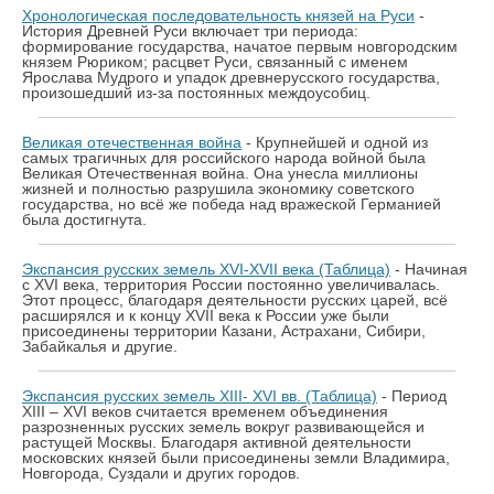
Хронологическая последовательность князей на Руси
-
История Древней Руси включает три периода:
формирование государства, начатое первым новгородским
князем Рюриком; расцвет Руси, связанный с именем
Ярослава Мудрого и упадок древнерусского государства,
произошедший из-за постоянных междоусобиц.
Великая отечественная война
- Крупнейшей и одной из
самых трагичных для российского народа войной была
Великая Отечественная война. Она унесла миллионы
жизней и полностью разрушила экономику советского
государства, но всё же победа над вражеской Германией
была достигнута.
Экспансия русских земель XVI-XVII века (Таблица)
- Начиная
с XVI века, территория России постоянно увеличивалась.
Этот процесс, благодаря деятельности русских царей, всё
расширялся и к концу XVII века к России уже были
присоединены территории Казани, Астрахани, Сибири,
Забайкалья и другие.
Экспансия русских земель XIII- XVI вв. (Таблица)
- Период
XIII – XVI веков считается временем объединения
разрозненных русских земель вокруг развивающейся и
растущей Москвы. Благодаря активной деятельности
московских князей были присоединены земли Владимира,
Новгорода, Суздали и других городов.